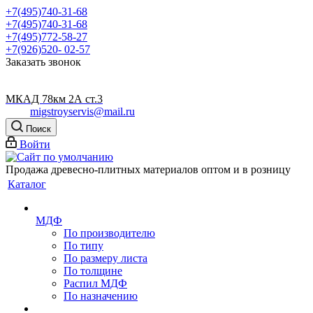
+7(495)740-31-68
+7(495)740-31-68
+7(495)772-58-27
+7(926)520- 02-57
Заказать звонок
МКАД 78км 2А ст.3
migstroyservis@mail.ru
Поиск
Войти
Продажа древесно-плитных материалов оптом и в розницу
Каталог
МДФ
По производителю
По типу
По размеру листа
По толщине
Распил МДФ
По назначению