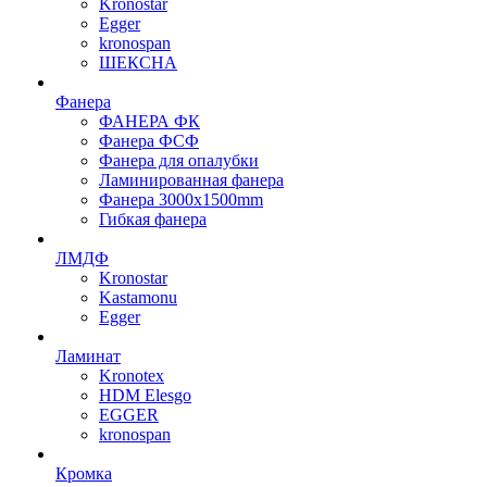
Kronostar
Egger
kronospan
ШЕКСНА
Фанера
ФАНЕРА ФК
Фанера ФСФ
Фанера для опалубки
Ламинированная фанера
Фанера 3000х1500mm
Гибкая фанера
ЛМДФ
Kronostar
Kastamonu
Egger
Ламинат
Kronotex
HDM Elesgo
EGGER
kronospan
Кромка