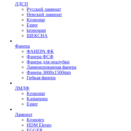
ЛДСП
Русский ламинат
Невский ламинат
Kronostar
Egger
kronospan
ШЕКСНА
Фанера
ФАНЕРА ФК
Фанера ФСФ
Фанера для опалубки
Ламинированная фанера
Фанера 3000х1500mm
Гибкая фанера
ЛМДФ
Kronostar
Kastamonu
Egger
Ламинат
Kronotex
HDM Elesgo
EGGER