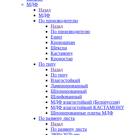
МДФ
Назад
МДФ
По производителю
Назад
По производителю
Egger
Кроношпан
Шексна
Кастамону
Кроностар
По типу
Назад
По типу
Влагостойкий
Ламинированный
Шпонированный
Шлифованный
МДФ влагостойкий (Белоруссия)
МДФ влагостойкий КАСТАМОНУ
Шпонированные плиты МДФ
По размеру листа
Назад
По размеру листа
2800х2070 мм