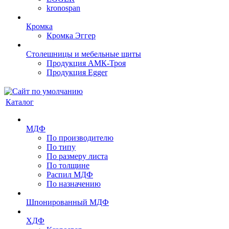
kronospan
Кромка
Кромка Эггер
Столешницы и мебельные щиты
Продукция АМК-Троя
Продукция Egger
Каталог
МДФ
По производителю
По типу
По размеру листа
По толщине
Распил МДФ
По назначению
Шпонированный МДФ
ХДФ