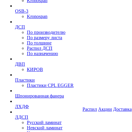
Kronospan
OSB-3
Kronospan
ДСП
По производителю
По размеру листа
По толщине
Распил ДСП
По назначению
ДВП
КИРОВ
Пластики
Пластики CPL EGGER
Шпонированная фанера
ЛХДФ
Распил
Акции
Доставка
ЛДСП
Русский ламинат
Невский ламинат