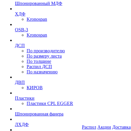
Шпонированный МДФ
ХДФ
Kronospan
OSB-3
Kronospan
ДСП
По производителю
По размеру листа
По толщине
Распил ДСП
По назначению
ДВП
КИРОВ
Пластики
Пластики CPL EGGER
Шпонированная фанера
ЛХДФ
Распил
Акции
Доставка