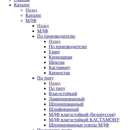
Каталог
Назад
Каталог
МДФ
Назад
МДФ
По производителю
Назад
По производителю
Egger
Кроношпан
Шексна
Кастамону
Кроностар
По типу
Назад
По типу
Влагостойкий
Ламинированный
Шпонированный
Шлифованный
МДФ влагостойкий (Белоруссия)
МДФ влагостойкий КАСТАМОНУ
Шпонированные плиты МДФ