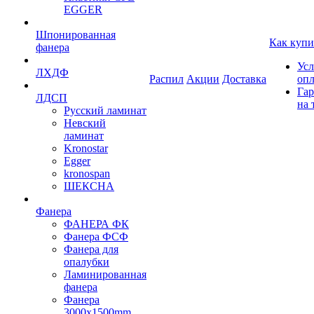
EGGER
Шпонированная
Как купи
фанера
Усл
ЛХДФ
Распил
Акции
Доставка
оп
Гар
ЛДСП
на 
Русский ламинат
Невский
ламинат
Kronostar
Egger
kronospan
ШЕКСНА
Фанера
ФАНЕРА ФК
Фанера ФСФ
Фанера для
опалубки
Ламинированная
фанера
Фанера
3000х1500mm