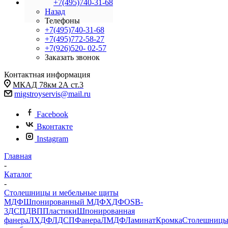
+7(495)740-31-68
Назад
Телефоны
+7(495)740-31-68
+7(495)772-58-27
+7(926)520- 02-57
Заказать звонок
Контактная информация
МКАД 78км 2А ст.3
migstroyservis@mail.ru
Facebook
Вконтакте
Instagram
Главная
-
Каталог
-
Столешницы и мебельные щиты
МДФ
Шпонированный МДФ
ХДФ
OSB-
3
ДСП
ДВП
Пластики
Шпонированная
фанера
ЛХДФ
ЛДСП
Фанера
ЛМДФ
Ламинат
Кромка
Столешниц