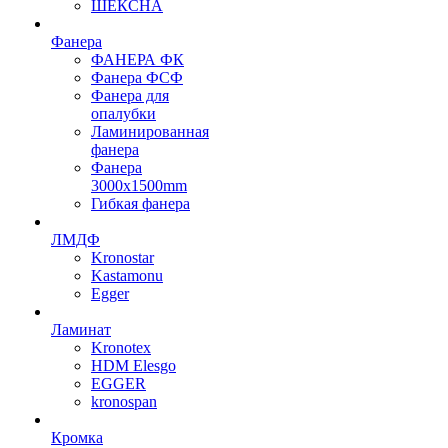
ШЕКСНА
Фанера
ФАНЕРА ФК
Фанера ФСФ
Фанера для
опалубки
Ламинированная
фанера
Фанера
3000х1500mm
Гибкая фанера
ЛМДФ
Kronostar
Kastamonu
Egger
Ламинат
Kronotex
HDM Elesgo
EGGER
kronospan
Кромка