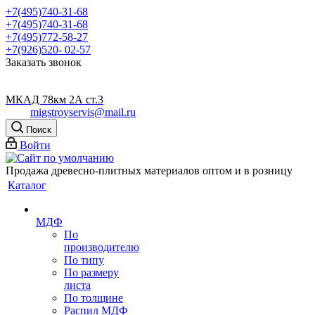
+7(495)740-31-68
+7(495)740-31-68
+7(495)772-58-27
+7(926)520- 02-57
Заказать звонок
МКАД 78км 2А ст.3
migstroyservis@mail.ru
Поиск
Войти
Продажа древесно-плитных материалов оптом и в розницу
Каталог
МДФ
По
производителю
По типу
По размеру
листа
По толщине
Распил МДФ