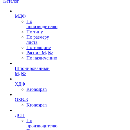
Каталог
МДФ
По
производителю
По типу
По размеру
листа
По толщине
Распил МДФ
По назначению
Шпонированный
МДФ
ХДФ
Kronospan
OSB-3
Kronospan
ДСП
По
производителю