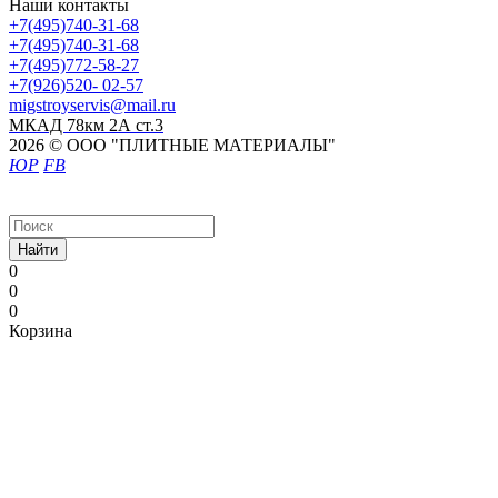
Наши контакты
+7(495)740-31-68
+7(495)740-31-68
+7(495)772-58-27
+7(926)520- 02-57
migstroyservis@mail.ru
МКАД 78км 2А ст.3
2026 © ООО "ПЛИТНЫЕ МАТЕРИАЛЫ"
ЮР
FB
Найти
0
0
0
Корзина