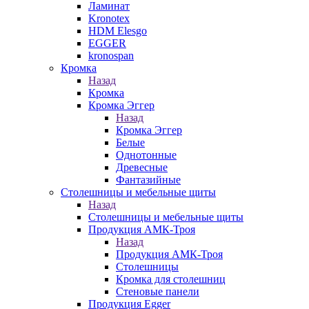
Ламинат
Kronotex
HDM Elesgo
EGGER
kronospan
Кромка
Назад
Кромка
Кромка Эггер
Назад
Кромка Эггер
Белые
Однотонные
Древесные
Фантазийные
Столешницы и мебельные щиты
Назад
Столешницы и мебельные щиты
Продукция АМК-Троя
Назад
Продукция АМК-Троя
Столешницы
Кромка для столешниц
Стеновые панели
Продукция Egger