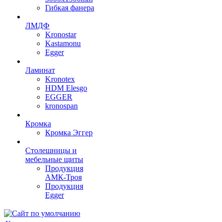
Гибкая фанера
ЛМДФ
Kronostar
Kastamonu
Egger
Ламинат
Kronotex
HDM Elesgo
EGGER
kronospan
Кромка
Кромка Эггер
Столешницы и
мебельные щиты
Продукция
АМК-Троя
Продукция
Egger