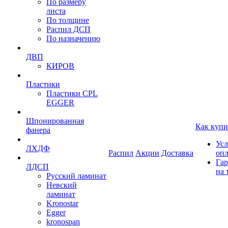
По размеру
листа
По толщине
Распил ДСП
По назначению
ДВП
КИРОВ
Пластики
Пластики CPL
EGGER
Шпонированная
Как купи
фанера
Усл
ЛХДФ
Распил
Акции
Доставка
оп
Гар
ЛДСП
на 
Русский ламинат
Невский
ламинат
Kronostar
Egger
kronospan