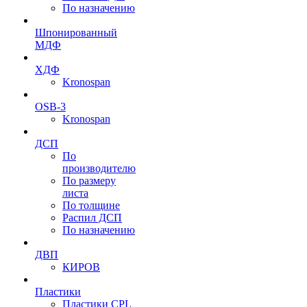
По назначению
Шпонированный
МДФ
ХДФ
Kronospan
OSB-3
Kronospan
ДСП
По
производителю
По размеру
листа
По толщине
Распил ДСП
По назначению
ДВП
КИРОВ
Пластики
Пластики CPL