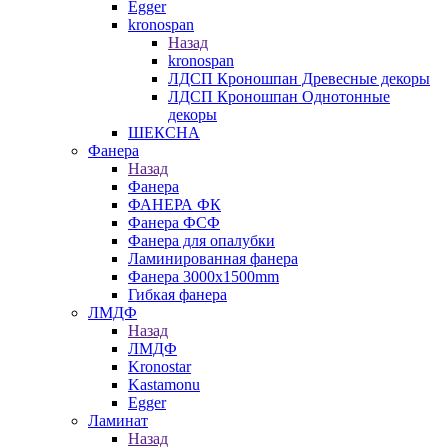
Egger
kronospan
Назад
kronospan
ЛДСП Кроношпан Древесные декоры
ЛДСП Кроношпан Однотонные
декоры
ШЕКСНА
Фанера
Назад
Фанера
ФАНЕРА ФК
Фанера ФСФ
Фанера для опалубки
Ламинированная фанера
Фанера 3000х1500mm
Гибкая фанера
ЛМДФ
Назад
ЛМДФ
Kronostar
Kastamonu
Egger
Ламинат
Назад