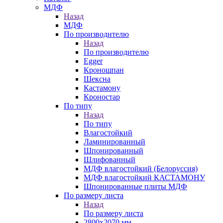
МДФ
Назад
МДФ
По производителю
Назад
По производителю
Egger
Кроношпан
Шексна
Кастамону
Кроностар
По типу
Назад
По типу
Влагостойкий
Ламинированный
Шпонированный
Шлифованный
МДФ влагостойкий (Белоруссия)
МДФ влагостойкий КАСТАМОНУ
Шпонированные плиты МДФ
По размеру листа
Назад
По размеру листа
2800х2070 мм