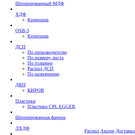
Шпонированный МДФ
ХДФ
Kronospan
OSB-3
Kronospan
ДСП
По производителю
По размеру листа
По толщине
Распил ДСП
По назначению
ДВП
КИРОВ
Пластики
Пластики CPL EGGER
Шпонированная фанера
ЛХДФ
Распил
Акции
Доставка