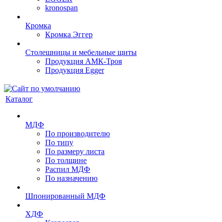
kronospan
Кромка
Кромка Эггер
Столешницы и мебельные щиты
Продукция АМК-Троя
Продукция Egger
Каталог
МДФ
По производителю
По типу
По размеру листа
По толщине
Распил МДФ
По назначению
Шпонированный МДФ
ХДФ