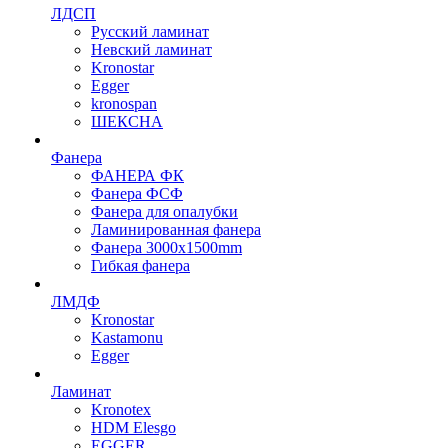
ЛДСП
Русский ламинат
Невский ламинат
Kronostar
Egger
kronospan
ШЕКСНА
Фанера
ФАНЕРА ФК
Фанера ФСФ
Фанера для опалубки
Ламинированная фанера
Фанера 3000х1500mm
Гибкая фанера
ЛМДФ
Kronostar
Kastamonu
Egger
Ламинат
Kronotex
HDM Elesgo
EGGER