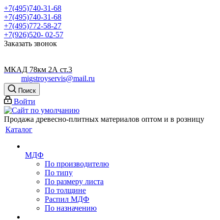
+7(495)740-31-68
+7(495)740-31-68
+7(495)772-58-27
+7(926)520- 02-57
Заказать звонок
МКАД 78км 2А ст.3
migstroyservis@mail.ru
Поиск
Войти
Продажа древесно-плитных материалов оптом и в розницу
Каталог
МДФ
По производителю
По типу
По размеру листа
По толщине
Распил МДФ
По назначению