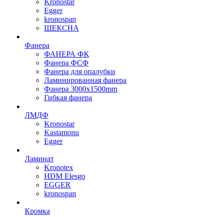
Kronostar
Egger
kronospan
ШЕКСНА
Фанера
ФАНЕРА ФК
Фанера ФСФ
Фанера для опалубки
Ламинированная фанера
Фанера 3000х1500mm
Гибкая фанера
ЛМДФ
Kronostar
Kastamonu
Egger
Ламинат
Kronotex
HDM Elesgo
EGGER
kronospan
Кромка