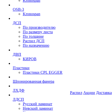
Kronospan
OSB-3
Kronospan
ДСП
По производителю
По размеру листа
По толщине
Распил ДСП
По назначению
ДВП
КИРОВ
Пластики
Пластики CPL EGGER
Шпонированная фанера
ЛХДФ
Распил
Акции
Доставка
ЛДСП
Русский ламинат
Невский ламинат