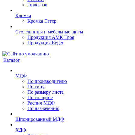
kronospan
Кромка
Кромка Эггер
Столешницы и мебельные щиты
Продукция АМК-Троя
Продукция Egger
Каталог
МДФ
По производителю
По типу
По размеру листа
По толщине
Распил МДФ
По назначению
Шпонированный МДФ
ХДФ