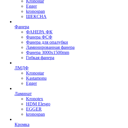
Kronostar
Egger
kronospan
ШЕКСНА
Фанера
ФАНЕРА ФК
Фанера ФСФ
Фанера для опалубки
Ламинированная фанера
Фанера 3000х1500mm
Гибкая фанера
ЛМДФ
Kronostar
Kastamonu
Egger
Ламинат
Kronotex
HDM Elesgo
EGGER
kronospan
Кромка