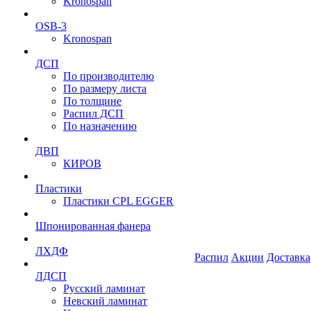
Kronospan
OSB-3
Kronospan
ДСП
По производителю
По размеру листа
По толщине
Распил ДСП
По назначению
ДВП
КИРОВ
Пластики
Пластики CPL EGGER
Шпонированная фанера
ЛХДФ
Распил
Акции
Доставка
ЛДСП
Русский ламинат
Невский ламинат