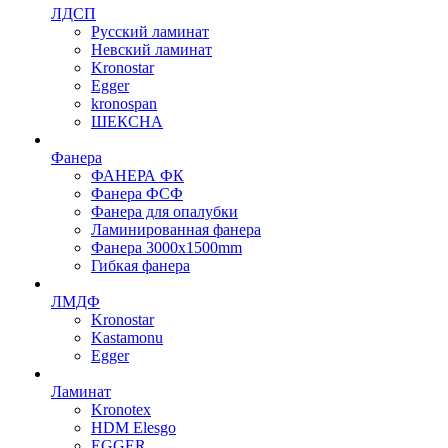
ЛДСП
Русский ламинат
Невский ламинат
Kronostar
Egger
kronospan
ШЕКСНА
Фанера
ФАНЕРА ФК
Фанера ФСФ
Фанера для опалубки
Ламинированная фанера
Фанера 3000х1500mm
Гибкая фанера
ЛМДФ
Kronostar
Kastamonu
Egger
Ламинат
Kronotex
HDM Elesgo
EGGER