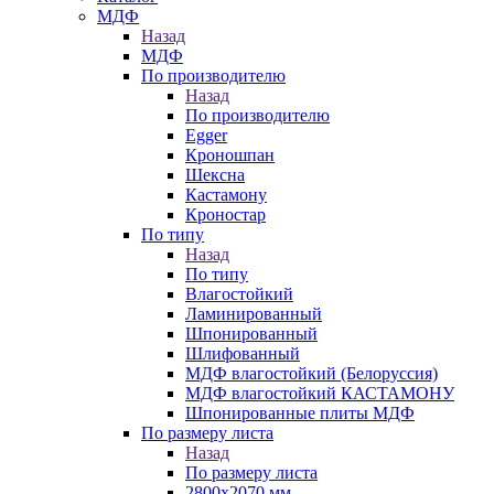
МДФ
Назад
МДФ
По производителю
Назад
По производителю
Egger
Кроношпан
Шексна
Кастамону
Кроностар
По типу
Назад
По типу
Влагостойкий
Ламинированный
Шпонированный
Шлифованный
МДФ влагостойкий (Белоруссия)
МДФ влагостойкий КАСТАМОНУ
Шпонированные плиты МДФ
По размеру листа
Назад
По размеру листа
2800х2070 мм