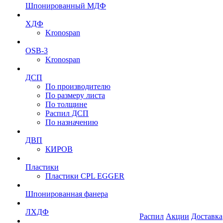
Шпонированный МДФ
ХДФ
Kronospan
OSB-3
Kronospan
ДСП
По производителю
По размеру листа
По толщине
Распил ДСП
По назначению
ДВП
КИРОВ
Пластики
Пластики CPL EGGER
Шпонированная фанера
ЛХДФ
Распил
Акции
Доставка