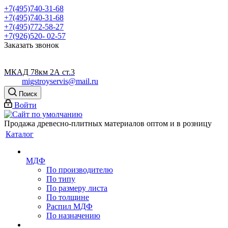
+7(495)740-31-68
+7(495)740-31-68
+7(495)772-58-27
+7(926)520- 02-57
Заказать звонок
МКАД 78км 2А ст.3
migstroyservis@mail.ru
Поиск
Войти
Продажа древесно-плитных материалов оптом и в розницу
Каталог
МДФ
По производителю
По типу
По размеру листа
По толщине
Распил МДФ
По назначению