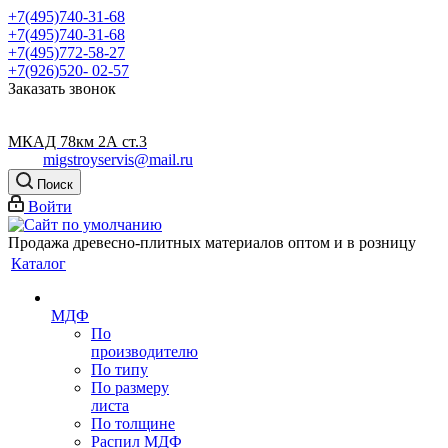
+7(495)740-31-68
+7(495)740-31-68
+7(495)772-58-27
+7(926)520- 02-57
Заказать звонок
МКАД 78км 2А ст.3
migstroyservis@mail.ru
Поиск
Войти
Продажа древесно-плитных материалов оптом и в розницу
Каталог
МДФ
По
производителю
По типу
По размеру
листа
По толщине
Распил МДФ