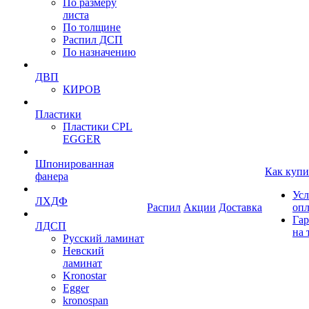
По размеру
листа
По толщине
Распил ДСП
По назначению
ДВП
КИРОВ
Пластики
Пластики CPL
EGGER
Шпонированная
Как купи
фанера
Усл
ЛХДФ
Распил
Акции
Доставка
оп
Гар
ЛДСП
на 
Русский ламинат
Невский
ламинат
Kronostar
Egger
kronospan