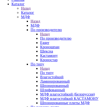
Каталог
Назад
Каталог
МДФ
Назад
МДФ
По производителю
Назад
По производителю
Egger
Кроношпан
Шексна
Кастамону
Кроностар
По типу
Назад
По типу
Влагостойкий
Ламинированный
Шпонированный
Шлифованный
МДФ влагостойкий (Белоруссия)
МДФ влагостойкий КАСТАМОНУ
Шпонированные плиты МДФ