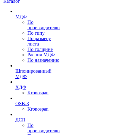
Каталог
МДФ
По
производителю
По типу
По размеру
листа
По толщине
Распил МДФ
По назначению
Шпонированный
МДФ
ХДФ
Kronospan
OSB-3
Kronospan
ДСП
По
производителю