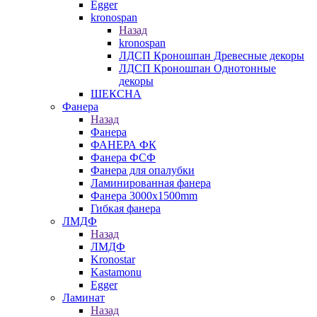
Egger
kronospan
Назад
kronospan
ЛДСП Кроношпан Древесные декоры
ЛДСП Кроношпан Однотонные
декоры
ШЕКСНА
Фанера
Назад
Фанера
ФАНЕРА ФК
Фанера ФСФ
Фанера для опалубки
Ламинированная фанера
Фанера 3000х1500mm
Гибкая фанера
ЛМДФ
Назад
ЛМДФ
Kronostar
Kastamonu
Egger
Ламинат
Назад