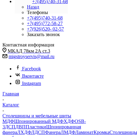
+7(495)740-31-68
Назад
Телефоны
+7(495)740-31-68
+7(495)772-58-27
+7(926)520- 02-57
Заказать звонок
Контактная информация
МКАД 78км 2А ст.3
migstroyservis@mail.ru
Facebook
Вконтакте
Instagram
Главная
-
Каталог
-
Столешницы и мебельные щиты
МДФ
Шпонированный МДФ
ХДФ
OSB-
3
ДСП
ДВП
Пластики
Шпонированная
фанера
ЛХДФ
ЛДСП
Фанера
ЛМДФ
Ламинат
Кромка
Столешниц