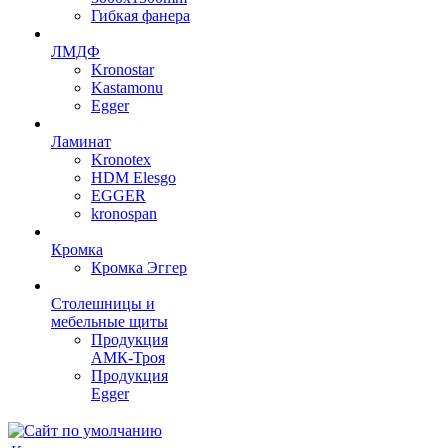
Гибкая фанера
ЛМДФ
Kronostar
Kastamonu
Egger
Ламинат
Kronotex
HDM Elesgo
EGGER
kronospan
Кромка
Кромка Эггер
Столешницы и
мебельные щиты
Продукция
АМК-Троя
Продукция
Egger