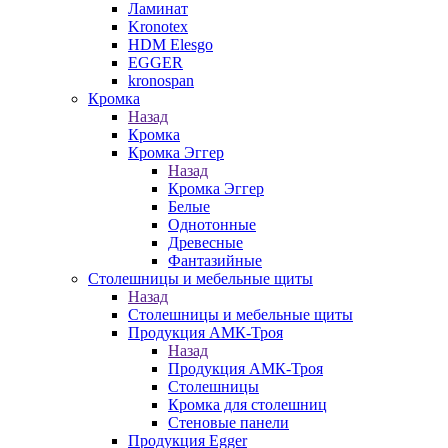
Ламинат
Kronotex
HDM Elesgo
EGGER
kronospan
Кромка
Назад
Кромка
Кромка Эггер
Назад
Кромка Эггер
Белые
Однотонные
Древесные
Фантазийные
Столешницы и мебельные щиты
Назад
Столешницы и мебельные щиты
Продукция АМК-Троя
Назад
Продукция АМК-Троя
Столешницы
Кромка для столешниц
Стеновые панели
Продукция Egger