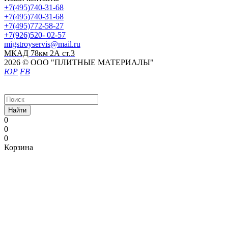
+7(495)740-31-68
+7(495)740-31-68
+7(495)772-58-27
+7(926)520- 02-57
migstroyservis@mail.ru
МКАД 78км 2А ст.3
2026 © ООО "ПЛИТНЫЕ МАТЕРИАЛЫ"
ЮР
FB
Найти
0
0
0
Корзина