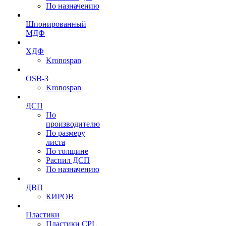
По назначению
Шпонированный
МДФ
ХДФ
Kronospan
OSB-3
Kronospan
ДСП
По
производителю
По размеру
листа
По толщине
Распил ДСП
По назначению
ДВП
КИРОВ
Пластики
Пластики CPL