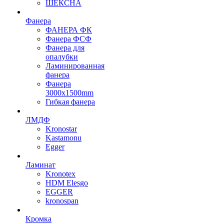
ШЕКСНА
Фанера
ФАНЕРА ФК
Фанера ФСФ
Фанера для
опалубки
Ламинированная
фанера
Фанера
3000х1500mm
Гибкая фанера
ЛМДФ
Kronostar
Kastamonu
Egger
Ламинат
Kronotex
HDM Elesgo
EGGER
kronospan
Кромка