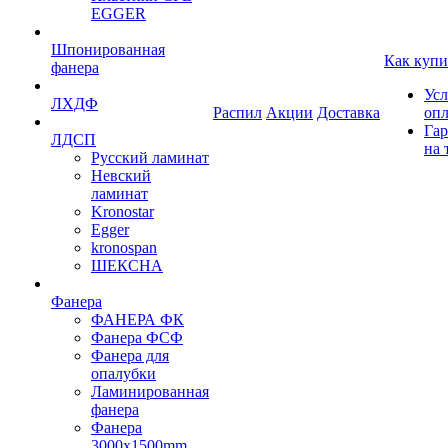
EGGER
Шпонированная
Как купи
фанера
Усл
ЛХДФ
Распил
Акции
Доставка
оп
Гар
ЛДСП
на 
Русский ламинат
Невский
ламинат
Kronostar
Egger
kronospan
ШЕКСНА
Фанера
ФАНЕРА ФК
Фанера ФСФ
Фанера для
опалубки
Ламинированная
фанера
Фанера
3000х1500mm