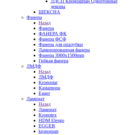
ЛДСП Кроношпан Однотонные
декоры
ШЕКСНА
Фанера
Назад
Фанера
ФАНЕРА ФК
Фанера ФСФ
Фанера для опалубки
Ламинированная фанера
Фанера 3000х1500mm
Гибкая фанера
ЛМДФ
Назад
ЛМДФ
Kronostar
Kastamonu
Egger
Ламинат
Назад
Ламинат
Kronotex
HDM Elesgo
EGGER
kronospan