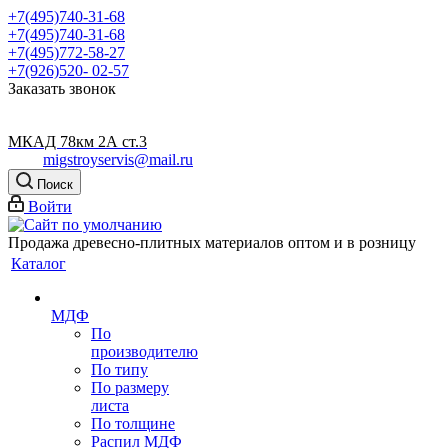
+7(495)740-31-68
+7(495)740-31-68
+7(495)772-58-27
+7(926)520- 02-57
Заказать звонок
МКАД 78км 2А ст.3
migstroyservis@mail.ru
Поиск
Войти
Продажа древесно-плитных материалов оптом и в розницу
Каталог
МДФ
По
производителю
По типу
По размеру
листа
По толщине
Распил МДФ