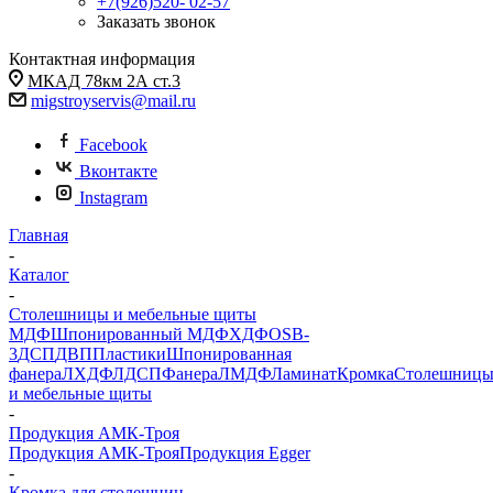
+7(926)520- 02-57
Заказать звонок
Контактная информация
МКАД 78км 2А ст.3
migstroyservis@mail.ru
Facebook
Вконтакте
Instagram
Главная
-
Каталог
-
Столешницы и мебельные щиты
МДФ
Шпонированный МДФ
ХДФ
OSB-
3
ДСП
ДВП
Пластики
Шпонированная
фанера
ЛХДФ
ЛДСП
Фанера
ЛМДФ
Ламинат
Кромка
Столешниц
и мебельные щиты
-
Продукция АМК-Троя
Продукция АМК-Троя
Продукция Egger
-
Кромка для столешниц