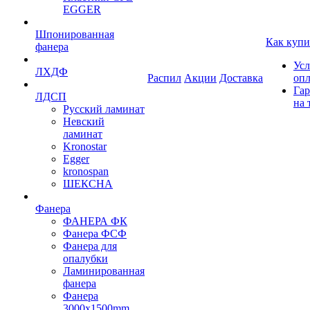
EGGER
Шпонированная
Как купи
фанера
Усл
ЛХДФ
Распил
Акции
Доставка
оп
Гар
ЛДСП
на 
Русский ламинат
Невский
ламинат
Kronostar
Egger
kronospan
ШЕКСНА
Фанера
ФАНЕРА ФК
Фанера ФСФ
Фанера для
опалубки
Ламинированная
фанера
Фанера
3000х1500mm