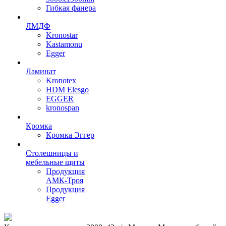
Гибкая фанера
ЛМДФ
Kronostar
Kastamonu
Egger
Ламинат
Kronotex
HDM Elesgo
EGGER
kronospan
Кромка
Кромка Эггер
Столешницы и
мебельные щиты
Продукция
АМК-Троя
Продукция
Egger