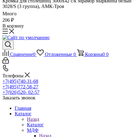
Кромка для столешниц 3000х42 с/к Мрамор Марквина белый
3028/S (3 группа), АМК-Троя
Много
206
₽
В корзину
Сравнение
0
Отложенные
0
Корзина
0
0
Телефоны
+7(495)740-31-68
+7(495)772-58-27
+7(926)520- 02-57
Заказать звонок
Главная
Каталог
Назад
Каталог
МДФ
Назад