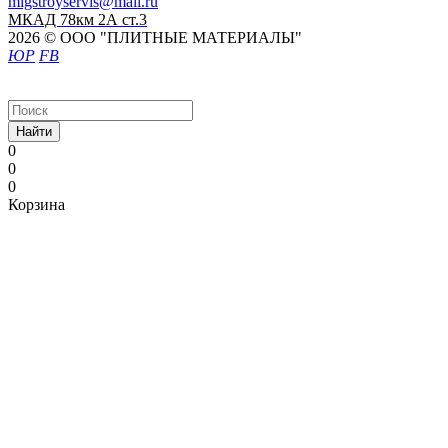
migstroyservis@mail.ru
МКАД 78км 2А ст.3
2026 © ООО "ПЛИТНЫЕ МАТЕРИАЛЫ"
ЮР
FB
Найти
0
0
0
Корзина