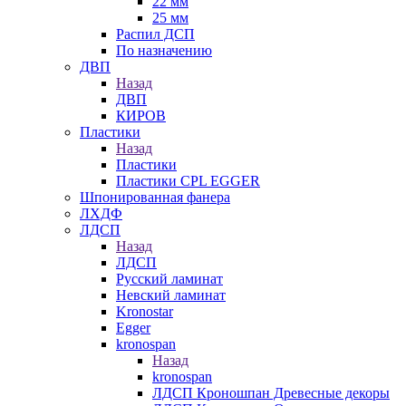
22 мм
25 мм
Распил ДСП
По назначению
ДВП
Назад
ДВП
КИРОВ
Пластики
Назад
Пластики
Пластики CPL EGGER
Шпонированная фанера
ЛХДФ
ЛДСП
Назад
ЛДСП
Русский ламинат
Невский ламинат
Kronostar
Egger
kronospan
Назад
kronospan
ЛДСП Кроношпан Древесные декоры