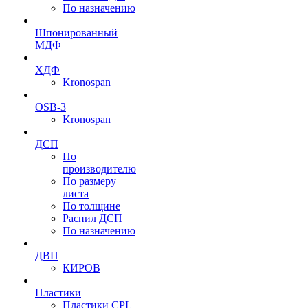
По назначению
Шпонированный
МДФ
ХДФ
Kronospan
OSB-3
Kronospan
ДСП
По
производителю
По размеру
листа
По толщине
Распил ДСП
По назначению
ДВП
КИРОВ
Пластики
Пластики CPL