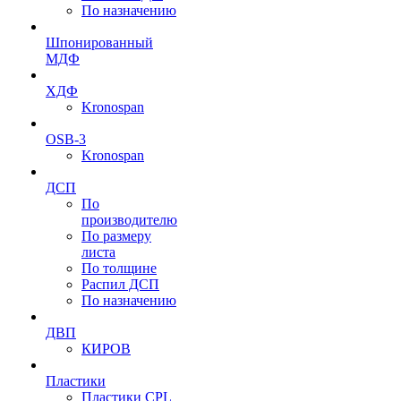
По назначению
Шпонированный
МДФ
ХДФ
Kronospan
OSB-3
Kronospan
ДСП
По
производителю
По размеру
листа
По толщине
Распил ДСП
По назначению
ДВП
КИРОВ
Пластики
Пластики CPL