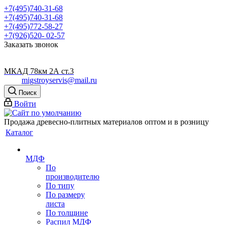
+7(495)740-31-68
+7(495)740-31-68
+7(495)772-58-27
+7(926)520- 02-57
Заказать звонок
МКАД 78км 2А ст.3
migstroyservis@mail.ru
Поиск
Войти
Продажа древесно-плитных материалов оптом и в розницу
Каталог
МДФ
По
производителю
По типу
По размеру
листа
По толщине
Распил МДФ