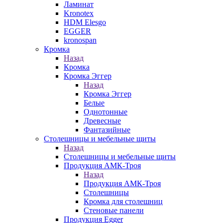
Ламинат
Kronotex
HDM Elesgo
EGGER
kronospan
Кромка
Назад
Кромка
Кромка Эггер
Назад
Кромка Эггер
Белые
Однотонные
Древесные
Фантазийные
Столешницы и мебельные щиты
Назад
Столешницы и мебельные щиты
Продукция АМК-Троя
Назад
Продукция АМК-Троя
Столешницы
Кромка для столешниц
Стеновые панели
Продукция Egger