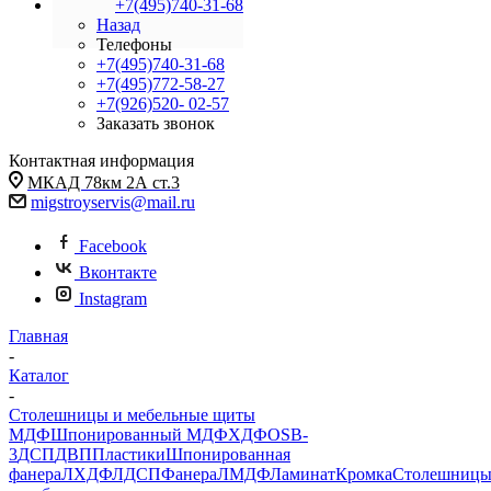
+7(495)740-31-68
Назад
Телефоны
+7(495)740-31-68
+7(495)772-58-27
+7(926)520- 02-57
Заказать звонок
Контактная информация
МКАД 78км 2А ст.3
migstroyservis@mail.ru
Facebook
Вконтакте
Instagram
Главная
-
Каталог
-
Столешницы и мебельные щиты
МДФ
Шпонированный МДФ
ХДФ
OSB-
3
ДСП
ДВП
Пластики
Шпонированная
фанера
ЛХДФ
ЛДСП
Фанера
ЛМДФ
Ламинат
Кромка
Столешниц