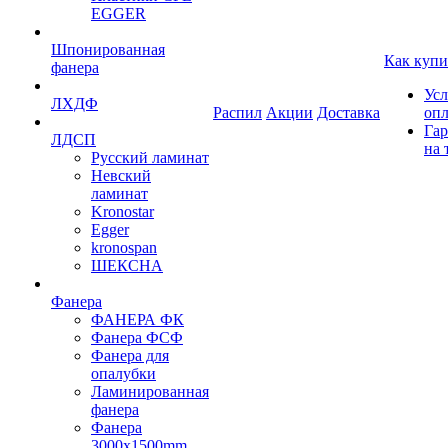
EGGER
Шпонированная
Как купи
фанера
Усл
ЛХДФ
Распил
Акции
Доставка
оп
Гар
ЛДСП
на 
Русский ламинат
Невский
ламинат
Kronostar
Egger
kronospan
ШЕКСНА
Фанера
ФАНЕРА ФК
Фанера ФСФ
Фанера для
опалубки
Ламинированная
фанера
Фанера
3000х1500mm