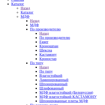
Каталог
Назад
Каталог
МДФ
Назад
МДФ
По производителю
Назад
По производителю
Egger
Кроношпан
Шексна
Кастамону
Кроностар
По типу
Назад
По типу
Влагостойкий
Ламинированный
Шпонированный
Шлифованный
МДФ влагостойкий (Белоруссия)
МДФ влагостойкий КАСТАМОНУ
Шпонированные плиты МДФ