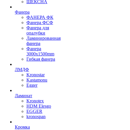
ШЕКСНА
Фанера
ФАНЕРА ФК
Фанера ФСФ
Фанера для
опалубки
Ламинированная
фанера
Фанера
3000х1500mm
Гибкая фанера
ЛМДФ
Kronostar
Kastamonu
Egger
Ламинат
Kronotex
HDM Elesgo
EGGER
kronospan
Кромка