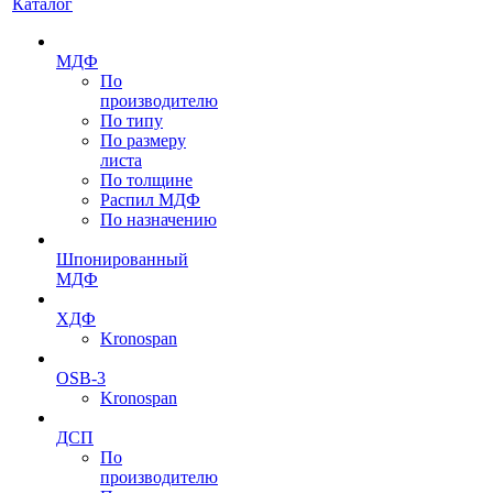
Каталог
МДФ
По
производителю
По типу
По размеру
листа
По толщине
Распил МДФ
По назначению
Шпонированный
МДФ
ХДФ
Kronospan
OSB-3
Kronospan
ДСП
По
производителю