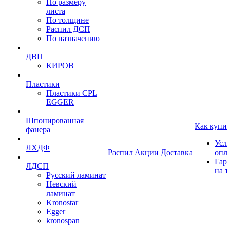
По размеру
листа
По толщине
Распил ДСП
По назначению
ДВП
КИРОВ
Пластики
Пластики CPL
EGGER
Шпонированная
Как купи
фанера
Усл
ЛХДФ
Распил
Акции
Доставка
оп
Гар
ЛДСП
на 
Русский ламинат
Невский
ламинат
Kronostar
Egger
kronospan