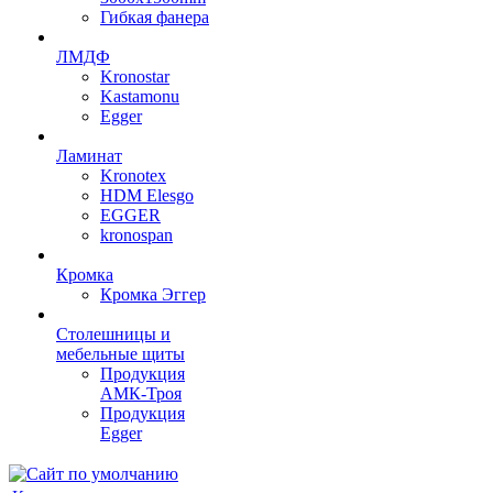
Гибкая фанера
ЛМДФ
Kronostar
Kastamonu
Egger
Ламинат
Kronotex
HDM Elesgo
EGGER
kronospan
Кромка
Кромка Эггер
Столешницы и
мебельные щиты
Продукция
АМК-Троя
Продукция
Egger