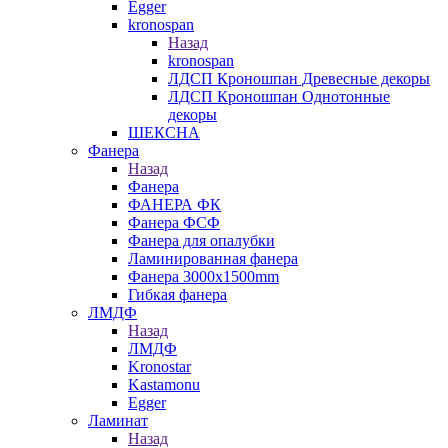
Egger
kronospan
Назад
kronospan
ЛДСП Кроношпан Древесные декоры
ЛДСП Кроношпан Однотонные
декоры
ШЕКСНА
Фанера
Назад
Фанера
ФАНЕРА ФК
Фанера ФСФ
Фанера для опалубки
Ламинированная фанера
Фанера 3000х1500mm
Гибкая фанера
ЛМДФ
Назад
ЛМДФ
Kronostar
Kastamonu
Egger
Ламинат
Назад