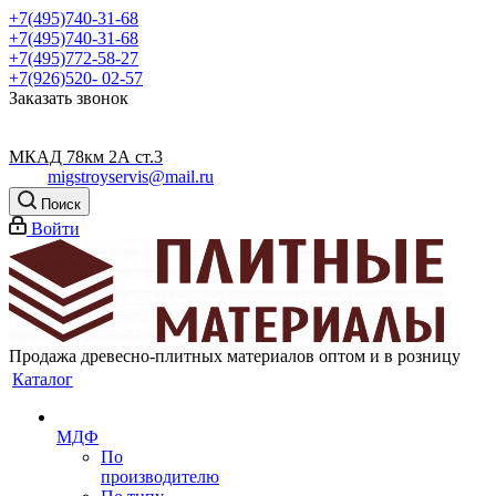
+7(495)740-31-68
+7(495)740-31-68
+7(495)772-58-27
+7(926)520- 02-57
Заказать звонок
МКАД 78км 2А ст.3
migstroyservis@mail.ru
Поиск
Войти
Продажа древесно-плитных материалов оптом и в розницу
Каталог
МДФ
По
производителю