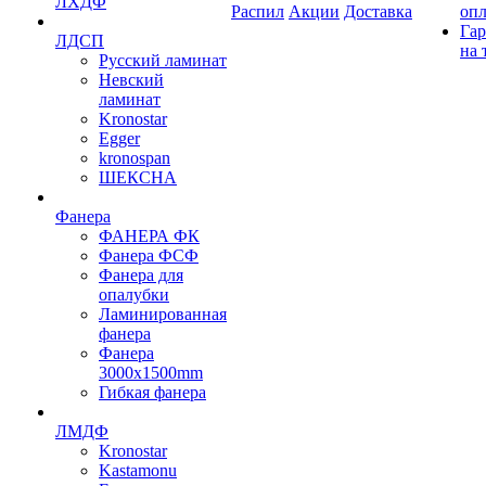
ЛХДФ
Распил
Акции
Доставка
оп
Гар
ЛДСП
на 
Русский ламинат
Невский
ламинат
Kronostar
Egger
kronospan
ШЕКСНА
Фанера
ФАНЕРА ФК
Фанера ФСФ
Фанера для
опалубки
Ламинированная
фанера
Фанера
3000х1500mm
Гибкая фанера
ЛМДФ
Kronostar
Kastamonu