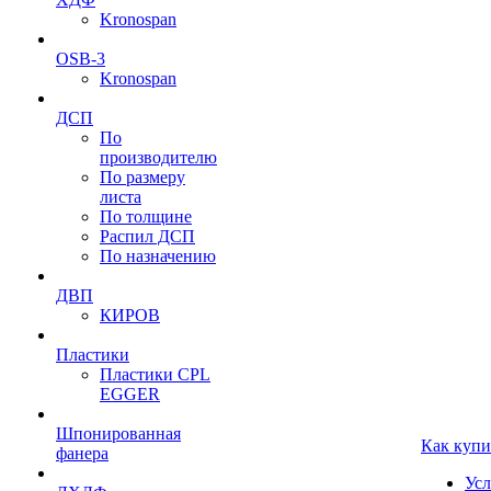
Kronospan
OSB-3
Kronospan
ДСП
По
производителю
По размеру
листа
По толщине
Распил ДСП
По назначению
ДВП
КИРОВ
Пластики
Пластики CPL
EGGER
Шпонированная
Как купи
фанера
Усл