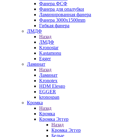
Фанера ФСФ
Фанера для опалубки
Ламинированная фанера
Фанера 3000х1500mm
Гибкая фанера
ЛМДФ
Назад
ЛМДФ
Kronostar
Kastamonu
Egger
Ламинат
Назад
Ламинат
Kronotex
HDM Elesgo
EGGER
kronospan
Кромка
Назад
Кромка
Кромка Эггер
Назад
Кромка Эггер
Белые