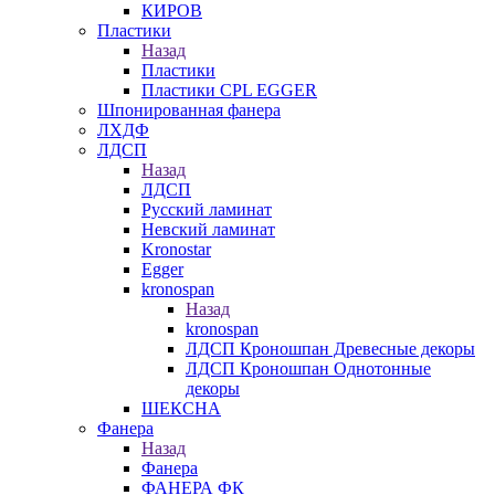
КИРОВ
Пластики
Назад
Пластики
Пластики CPL EGGER
Шпонированная фанера
ЛХДФ
ЛДСП
Назад
ЛДСП
Русский ламинат
Невский ламинат
Kronostar
Egger
kronospan
Назад
kronospan
ЛДСП Кроношпан Древесные декоры
ЛДСП Кроношпан Однотонные
декоры
ШЕКСНА
Фанера
Назад
Фанера
ФАНЕРА ФК