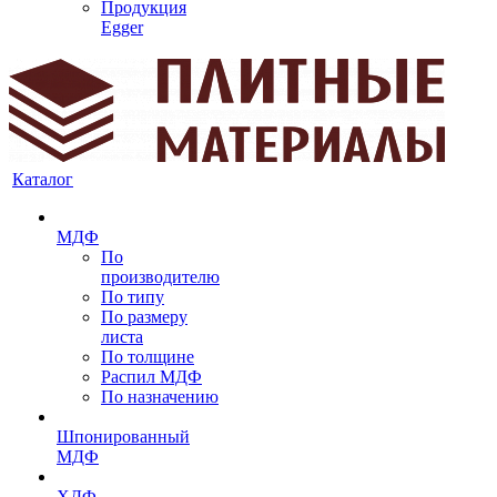
Продукция
Egger
Каталог
МДФ
По
производителю
По типу
По размеру
листа
По толщине
Распил МДФ
По назначению
Шпонированный
МДФ
ХДФ