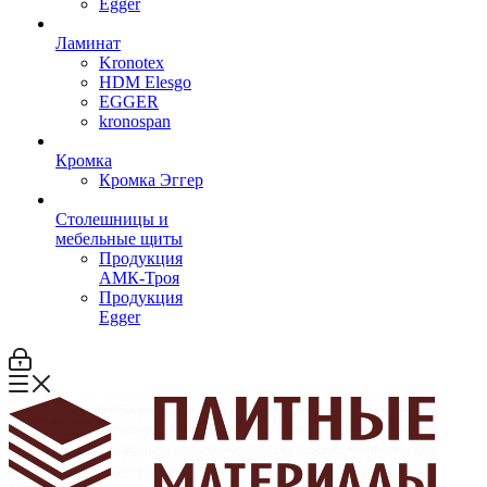
Egger
Ламинат
Kronotex
HDM Elesgo
EGGER
kronospan
Кромка
Кромка Эггер
Столешницы и
мебельные щиты
Продукция
АМК-Троя
Продукция
Egger