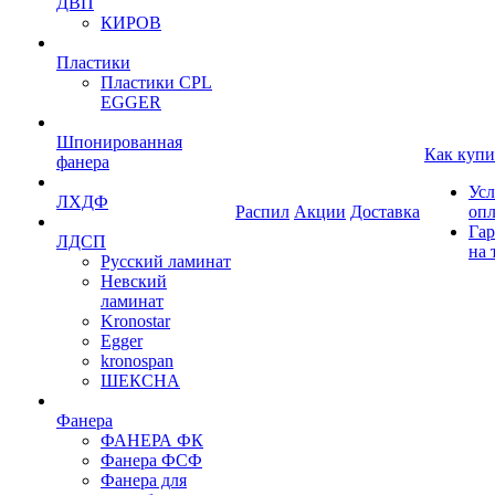
ДВП
КИРОВ
Пластики
Пластики CPL
EGGER
Шпонированная
Как купи
фанера
Усл
ЛХДФ
Распил
Акции
Доставка
оп
Гар
ЛДСП
на 
Русский ламинат
Невский
ламинат
Kronostar
Egger
kronospan
ШЕКСНА
Фанера
ФАНЕРА ФК
Фанера ФСФ
Фанера для