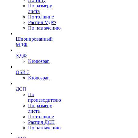
По типу
По размеру
листа
По толщине
Распил МДФ
По назначению
Шпонированный
МДФ
ХДФ
Kronospan
OSB-3
Kronospan
ДСП
По
производителю
По размеру
листа
По толщине
Распил ДСП
По назначению