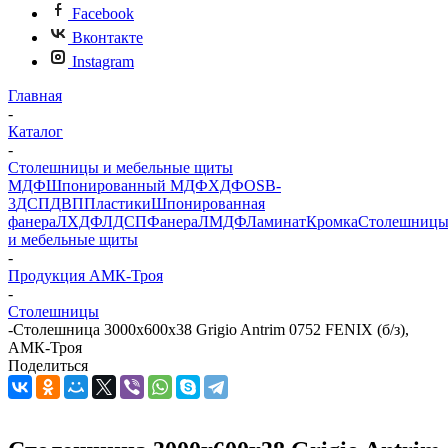
Facebook
Вконтакте
Instagram
Главная
-
Каталог
-
Столешницы и мебельные щиты
МДФ
Шпонированный МДФ
ХДФ
OSB-
3
ДСП
ДВП
Пластики
Шпонированная
фанера
ЛХДФ
ЛДСП
Фанера
ЛМДФ
Ламинат
Кромка
Столешниц
и мебельные щиты
-
Продукция АМК-Троя
-
Столешницы
-
Столешница 3000х600х38 Grigio Antrim 0752 FENIX (б/з),
АМК-Троя
Поделиться