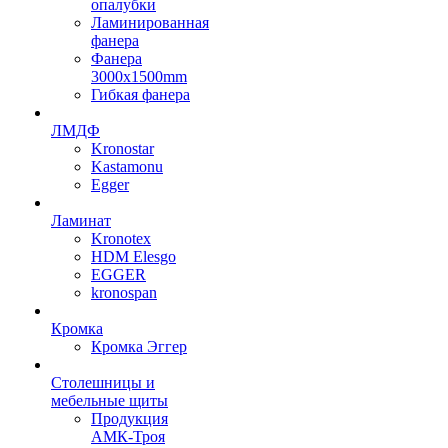
опалубки
Ламинированная
фанера
Фанера
3000х1500mm
Гибкая фанера
ЛМДФ
Kronostar
Kastamonu
Egger
Ламинат
Kronotex
HDM Elesgo
EGGER
kronospan
Кромка
Кромка Эггер
Столешницы и
мебельные щиты
Продукция
АМК-Троя