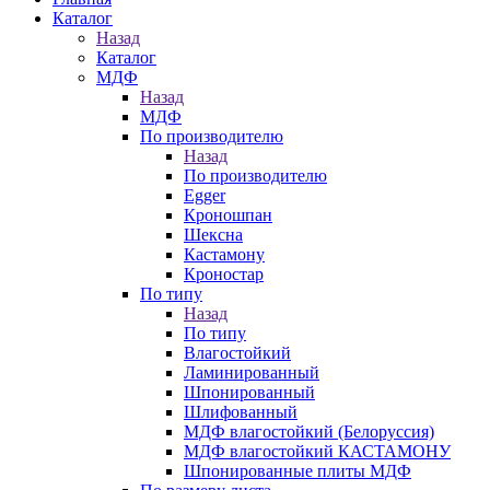
Каталог
Назад
Каталог
МДФ
Назад
МДФ
По производителю
Назад
По производителю
Egger
Кроношпан
Шексна
Кастамону
Кроностар
По типу
Назад
По типу
Влагостойкий
Ламинированный
Шпонированный
Шлифованный
МДФ влагостойкий (Белоруссия)
МДФ влагостойкий КАСТАМОНУ
Шпонированные плиты МДФ