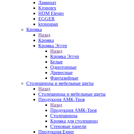
Ламинат
Kronotex
HDM Elesgo
EGGER
kronospan
Кромка
Назад
Кромка
Кромка Эггер
Назад
Кромка Эггер
Белые
Однотонные
Древесные
Фантазийные
Столешницы и мебельные щиты
Назад
Столешницы и мебельные щиты
Продукция АМК-Троя
Назад
Продукция АМК-Троя
Столешницы
Кромка для столешниц
Стеновые панели
Продукция Egger