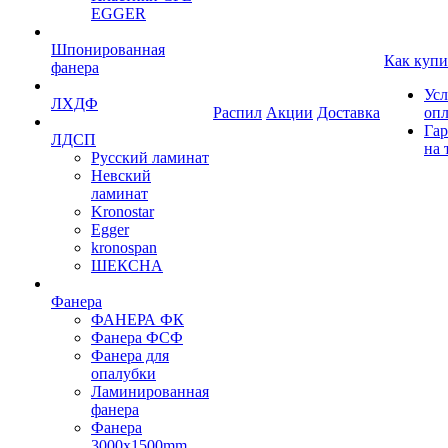
EGGER
Шпонированная
Как купи
фанера
Усл
ЛХДФ
Распил
Акции
Доставка
оп
Гар
ЛДСП
на 
Русский ламинат
Невский
ламинат
Kronostar
Egger
kronospan
ШЕКСНА
Фанера
ФАНЕРА ФК
Фанера ФСФ
Фанера для
опалубки
Ламинированная
фанера
Фанера
3000х1500mm