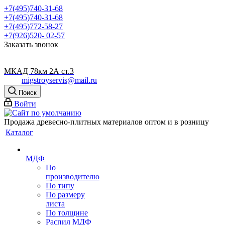
+7(495)740-31-68
+7(495)740-31-68
+7(495)772-58-27
+7(926)520- 02-57
Заказать звонок
МКАД 78км 2А ст.3
migstroyservis@mail.ru
Поиск
Войти
Продажа древесно-плитных материалов оптом и в розницу
Каталог
МДФ
По
производителю
По типу
По размеру
листа
По толщине
Распил МДФ