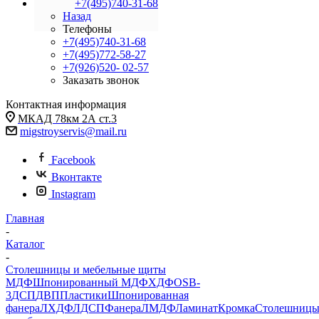
+7(495)740-31-68
Назад
Телефоны
+7(495)740-31-68
+7(495)772-58-27
+7(926)520- 02-57
Заказать звонок
Контактная информация
МКАД 78км 2А ст.3
migstroyservis@mail.ru
Facebook
Вконтакте
Instagram
Главная
-
Каталог
-
Столешницы и мебельные щиты
МДФ
Шпонированный МДФ
ХДФ
OSB-
3
ДСП
ДВП
Пластики
Шпонированная
фанера
ЛХДФ
ЛДСП
Фанера
ЛМДФ
Ламинат
Кромка
Столешниц