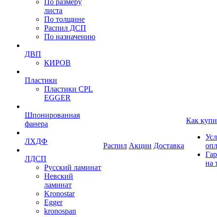
По размеру
листа
По толщине
Распил ДСП
По назначению
ДВП
КИРОВ
Пластики
Пластики CPL
EGGER
Шпонированная
Как купи
фанера
Усл
ЛХДФ
Распил
Акции
Доставка
оп
Гар
ЛДСП
на 
Русский ламинат
Невский
ламинат
Kronostar
Egger
kronospan