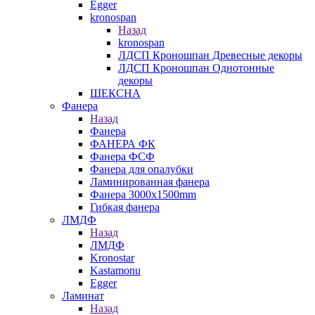
Egger
kronospan
Назад
kronospan
ЛДСП Кроношпан Древесные декоры
ЛДСП Кроношпан Однотонные
декоры
ШЕКСНА
Фанера
Назад
Фанера
ФАНЕРА ФК
Фанера ФСФ
Фанера для опалубки
Ламинированная фанера
Фанера 3000х1500mm
Гибкая фанера
ЛМДФ
Назад
ЛМДФ
Kronostar
Kastamonu
Egger
Ламинат
Назад