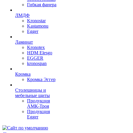
Гибкая фанера
ЛМДФ
Kronostar
Kastamonu
Egger
Ламинат
Kronotex
HDM Elesgo
EGGER
kronospan
Кромка
Кромка Эггер
Столешницы и
мебельные щиты
Продукция
АМК-Троя
Продукция
Egger