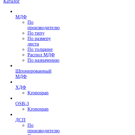
Каталог
МДФ
По
производителю
По типу
По размеру
листа
По толщине
Распил МДФ
По назначению
Шпонированный
МДФ
ХДФ
Kronospan
OSB-3
Kronospan
ДСП
По
производителю