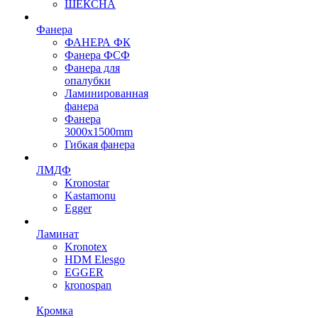
ШЕКСНА
Фанера
ФАНЕРА ФК
Фанера ФСФ
Фанера для
опалубки
Ламинированная
фанера
Фанера
3000х1500mm
Гибкая фанера
ЛМДФ
Kronostar
Kastamonu
Egger
Ламинат
Kronotex
HDM Elesgo
EGGER
kronospan
Кромка