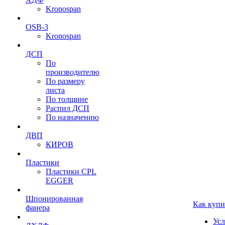
Kronospan
OSB-3
Kronospan
ДСП
По
производителю
По размеру
листа
По толщине
Распил ДСП
По назначению
ДВП
КИРОВ
Пластики
Пластики CPL
EGGER
Шпонированная
Как купи
фанера
Усл