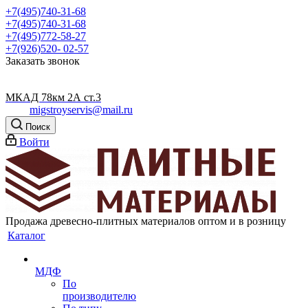
+7(495)740-31-68
+7(495)740-31-68
+7(495)772-58-27
+7(926)520- 02-57
Заказать звонок
МКАД 78км 2А ст.3
migstroyservis@mail.ru
Поиск
Войти
Продажа древесно-плитных материалов оптом и в розницу
Каталог
МДФ
По
производителю