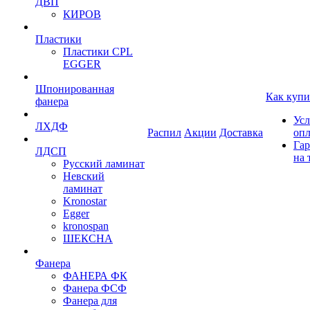
ДВП
КИРОВ
Пластики
Пластики CPL
EGGER
Шпонированная
Как купи
фанера
Усл
ЛХДФ
Распил
Акции
Доставка
оп
Гар
ЛДСП
на 
Русский ламинат
Невский
ламинат
Kronostar
Egger
kronospan
ШЕКСНА
Фанера
ФАНЕРА ФК
Фанера ФСФ
Фанера для