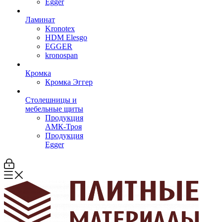
Egger
Ламинат
Kronotex
HDM Elesgo
EGGER
kronospan
Кромка
Кромка Эггер
Столешницы и
мебельные щиты
Продукция
АМК-Троя
Продукция
Egger