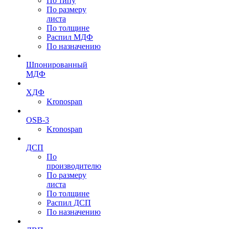
По типу
По размеру
листа
По толщине
Распил МДФ
По назначению
Шпонированный
МДФ
ХДФ
Kronospan
OSB-3
Kronospan
ДСП
По
производителю
По размеру
листа
По толщине
Распил ДСП
По назначению