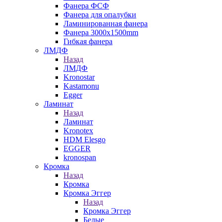
Фанера ФСФ
Фанера для опалубки
Ламинированная фанера
Фанера 3000х1500mm
Гибкая фанера
ЛМДФ
Назад
ЛМДФ
Kronostar
Kastamonu
Egger
Ламинат
Назад
Ламинат
Kronotex
HDM Elesgo
EGGER
kronospan
Кромка
Назад
Кромка
Кромка Эггер
Назад
Кромка Эггер
Белые