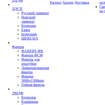
ЛХДФ
Распил
Акции
Доставка
оп
Гар
ЛДСП
на 
Русский ламинат
Невский
ламинат
Kronostar
Egger
kronospan
ШЕКСНА
Фанера
ФАНЕРА ФК
Фанера ФСФ
Фанера для
опалубки
Ламинированная
фанера
Фанера
3000х1500mm
Гибкая фанера
ЛМДФ
Kronostar
Kastamonu