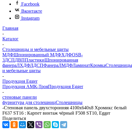
Facebook
Вконтакте
Instagram
Главная
-
Каталог
-
Столешницы и мебельные щиты
МДФ
Шпонированный МДФ
ХДФ
OSB-
3
ДСП
ДВП
Пластики
Шпонированная
фанера
ЛХДФ
ЛДСП
Фанера
ЛМДФ
Ламинат
Кромка
Столешниц
и мебельные щиты
-
Продукция Egger
Продукция АМК-Троя
Продукция Egger
-
стеновые панели
фурнитура для столешниц
Столешницы
-
Стеновая панель двухсторонняя 4100х640х8 Хромикс белый
F637 ST16 : Карпет винтаж чёрный F508 ST10, Egger
Поделиться