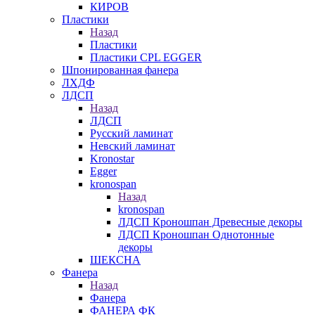
КИРОВ
Пластики
Назад
Пластики
Пластики CPL EGGER
Шпонированная фанера
ЛХДФ
ЛДСП
Назад
ЛДСП
Русский ламинат
Невский ламинат
Kronostar
Egger
kronospan
Назад
kronospan
ЛДСП Кроношпан Древесные декоры
ЛДСП Кроношпан Однотонные
декоры
ШЕКСНА
Фанера
Назад
Фанера
ФАНЕРА ФК