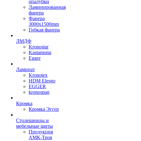
опалубки
Ламинированная
фанера
Фанера
3000х1500mm
Гибкая фанера
ЛМДФ
Kronostar
Kastamonu
Egger
Ламинат
Kronotex
HDM Elesgo
EGGER
kronospan
Кромка
Кромка Эггер
Столешницы и
мебельные щиты
Продукция
АМК-Троя