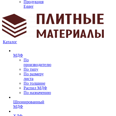
Продукция
Egger
Каталог
МДФ
По
производителю
По типу
По размеру
листа
По толщине
Распил МДФ
По назначению
Шпонированный
МДФ
ХДФ