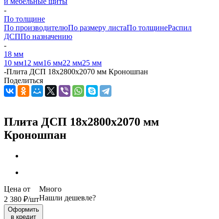
и мебельные щиты
-
По толщине
По производителю
По размеру листа
По толщине
Распил
ДСП
По назначению
-
18 мм
10 мм
12 мм
16 мм
22 мм
25 мм
-
Плита ДСП 18х2800х2070 мм Кроношпан
Поделиться
Плита ДСП 18х2800х2070 мм
Кроношпан
Цена от
Много
Нашли дешевле?
2 380
₽
/шт
Оформить
в кредит