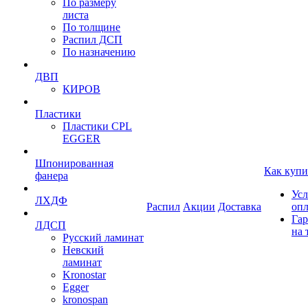
По размеру
листа
По толщине
Распил ДСП
По назначению
ДВП
КИРОВ
Пластики
Пластики CPL
EGGER
Шпонированная
Как купи
фанера
Усл
ЛХДФ
Распил
Акции
Доставка
оп
Гар
ЛДСП
на 
Русский ламинат
Невский
ламинат
Kronostar
Egger
kronospan