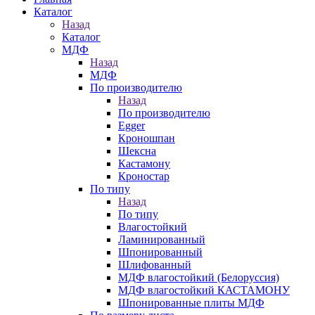
Каталог
Назад
Каталог
МДФ
Назад
МДФ
По производителю
Назад
По производителю
Egger
Кроношпан
Шексна
Кастамону
Кроностар
По типу
Назад
По типу
Влагостойкий
Ламинированный
Шпонированный
Шлифованный
МДФ влагостойкий (Белоруссия)
МДФ влагостойкий КАСТАМОНУ
Шпонированные плиты МДФ