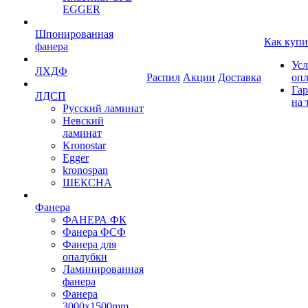
EGGER
Шпонированная
Как купи
фанера
Усл
ЛХДФ
Распил
Акции
Доставка
оп
Гар
ЛДСП
на 
Русский ламинат
Невский
ламинат
Kronostar
Egger
kronospan
ШЕКСНА
Фанера
ФАНЕРА ФК
Фанера ФСФ
Фанера для
опалубки
Ламинированная
фанера
Фанера
3000х1500mm