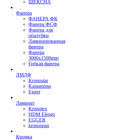
ШЕКСНА
Фанера
ФАНЕРА ФК
Фанера ФСФ
Фанера для
опалубки
Ламинированная
фанера
Фанера
3000х1500mm
Гибкая фанера
ЛМДФ
Kronostar
Kastamonu
Egger
Ламинат
Kronotex
HDM Elesgo
EGGER
kronospan
Кромка