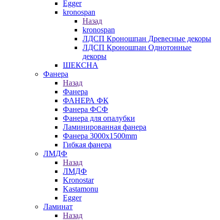
Egger
kronospan
Назад
kronospan
ЛДСП Кроношпан Древесные декоры
ЛДСП Кроношпан Однотонные
декоры
ШЕКСНА
Фанера
Назад
Фанера
ФАНЕРА ФК
Фанера ФСФ
Фанера для опалубки
Ламинированная фанера
Фанера 3000х1500mm
Гибкая фанера
ЛМДФ
Назад
ЛМДФ
Kronostar
Kastamonu
Egger
Ламинат
Назад