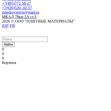
+7(495)772-58-27
+7(926)520- 02-57
migstroyservis@mail.ru
МКАД 78км 2А ст.3
2026 © ООО "ПЛИТНЫЕ МАТЕРИАЛЫ"
ЮР
FB
Найти
0
0
0
Корзина