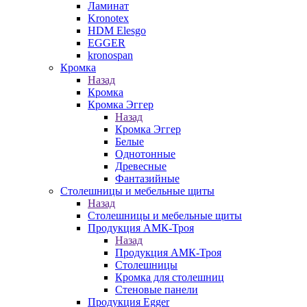
Ламинат
Kronotex
HDM Elesgo
EGGER
kronospan
Кромка
Назад
Кромка
Кромка Эггер
Назад
Кромка Эггер
Белые
Однотонные
Древесные
Фантазийные
Столешницы и мебельные щиты
Назад
Столешницы и мебельные щиты
Продукция АМК-Троя
Назад
Продукция АМК-Троя
Столешницы
Кромка для столешниц
Стеновые панели
Продукция Egger