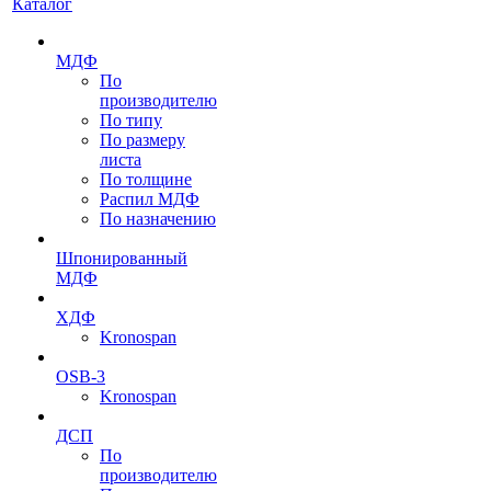
Каталог
МДФ
По
производителю
По типу
По размеру
листа
По толщине
Распил МДФ
По назначению
Шпонированный
МДФ
ХДФ
Kronospan
OSB-3
Kronospan
ДСП
По
производителю