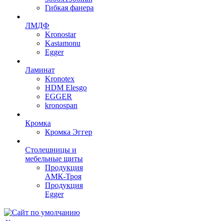
Гибкая фанера
ЛМДФ
Kronostar
Kastamonu
Egger
Ламинат
Kronotex
HDM Elesgo
EGGER
kronospan
Кромка
Кромка Эггер
Столешницы и
мебельные щиты
Продукция
АМК-Троя
Продукция
Egger