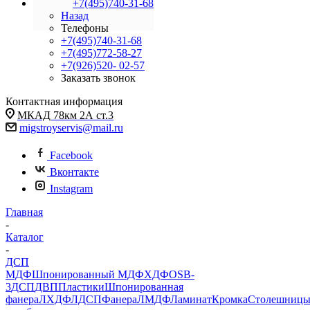
+7(495)740-31-68
Назад
Телефоны
+7(495)740-31-68
+7(495)772-58-27
+7(926)520- 02-57
Заказать звонок
Контактная информация
МКАД 78км 2А ст.3
migstroyservis@mail.ru
Facebook
Вконтакте
Instagram
Главная
-
Каталог
-
ДСП
МДФ
Шпонированный МДФ
ХДФ
OSB-
3
ДСП
ДВП
Пластики
Шпонированная
фанера
ЛХДФ
ЛДСП
Фанера
ЛМДФ
Ламинат
Кромка
Столешниц