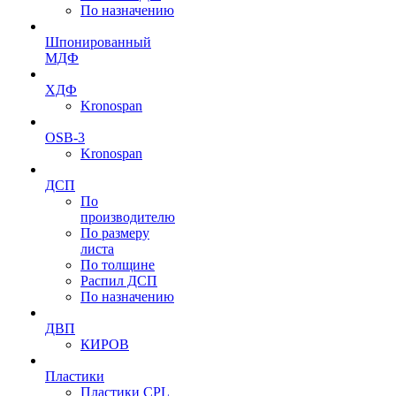
По назначению
Шпонированный
МДФ
ХДФ
Kronospan
OSB-3
Kronospan
ДСП
По
производителю
По размеру
листа
По толщине
Распил ДСП
По назначению
ДВП
КИРОВ
Пластики
Пластики CPL