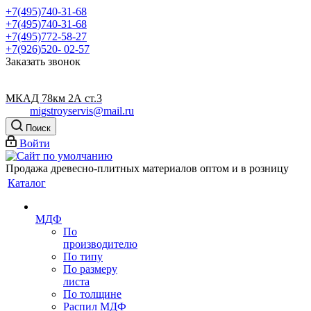
+7(495)740-31-68
+7(495)740-31-68
+7(495)772-58-27
+7(926)520- 02-57
Заказать звонок
МКАД 78км 2А ст.3
migstroyservis@mail.ru
Поиск
Войти
Продажа древесно-плитных материалов оптом и в розницу
Каталог
МДФ
По
производителю
По типу
По размеру
листа
По толщине
Распил МДФ