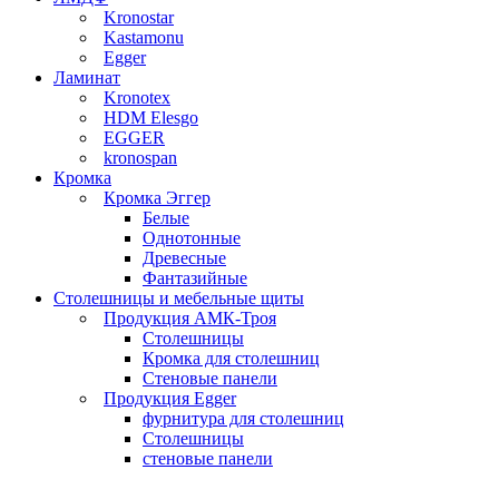
Kronostar
Kastamonu
Egger
Ламинат
Kronotex
HDM Elesgo
EGGER
kronospan
Кромка
Кромка Эггер
Белые
Однотонные
Древесные
Фантазийные
Столешницы и мебельные щиты
Продукция АМК-Троя
Столешницы
Кромка для столешниц
Стеновые панели
Продукция Egger
фурнитура для столешниц
Столешницы
стеновые панели