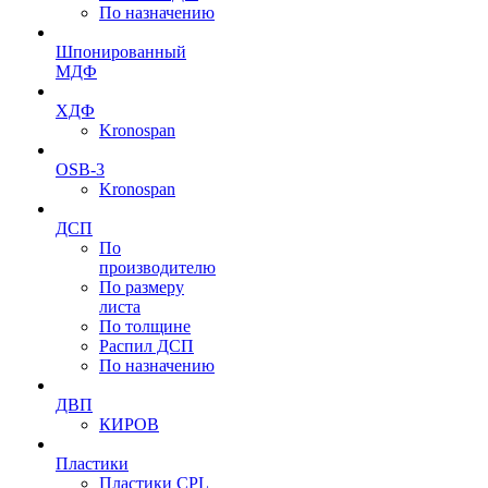
По назначению
Шпонированный
МДФ
ХДФ
Kronospan
OSB-3
Kronospan
ДСП
По
производителю
По размеру
листа
По толщине
Распил ДСП
По назначению
ДВП
КИРОВ
Пластики
Пластики CPL