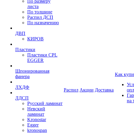
По размеру
листа
По толщине
Распил ДСП
По назначению
ДВП
КИРОВ
Пластики
Пластики CPL
EGGER
Шпонированная
Как купи
фанера
Усл
ЛХДФ
Распил
Акции
Доставка
оп
Гар
ЛДСП
на 
Русский ламинат
Невский
ламинат
Kronostar
Egger
kronospan