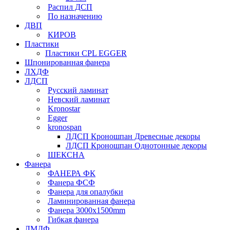
Распил ДСП
По назначению
ДВП
КИРОВ
Пластики
Пластики CPL EGGER
Шпонированная фанера
ЛХДФ
ЛДСП
Русский ламинат
Невский ламинат
Kronostar
Egger
kronospan
ЛДСП Кроношпан Древесные декоры
ЛДСП Кроношпан Однотонные декоры
ШЕКСНА
Фанера
ФАНЕРА ФК
Фанера ФСФ
Фанера для опалубки
Ламинированная фанера
Фанера 3000х1500mm
Гибкая фанера
ЛМДФ