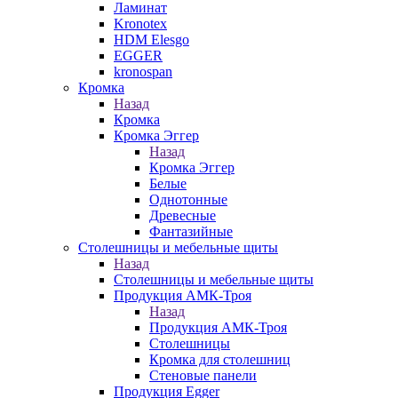
Ламинат
Kronotex
HDM Elesgo
EGGER
kronospan
Кромка
Назад
Кромка
Кромка Эггер
Назад
Кромка Эггер
Белые
Однотонные
Древесные
Фантазийные
Столешницы и мебельные щиты
Назад
Столешницы и мебельные щиты
Продукция АМК-Троя
Назад
Продукция АМК-Троя
Столешницы
Кромка для столешниц
Стеновые панели
Продукция Egger