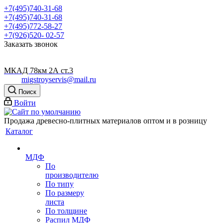
+7(495)740-31-68
+7(495)740-31-68
+7(495)772-58-27
+7(926)520- 02-57
Заказать звонок
МКАД 78км 2А ст.3
migstroyservis@mail.ru
Поиск
Войти
Продажа древесно-плитных материалов оптом и в розницу
Каталог
МДФ
По
производителю
По типу
По размеру
листа
По толщине
Распил МДФ