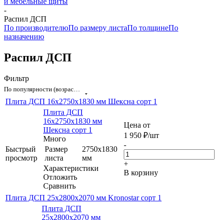
и мебельные щиты
-
Распил ДСП
По производителю
По размеру листа
По толщине
По
назначению
Распил ДСП
Фильтр
По популярности (возрастание)
Плита ДСП 16x2750x1830 мм Шексна сорт 1
Плита ДСП
16x2750x1830 мм
Цена от
Шексна сорт 1
1 950
₽
/шт
Много
-
Быстрый
Размер
2750х1830
просмотр
листа
мм
+
Характеристики
В корзину
Отложить
Сравнить
Плита ДСП 25х2800х2070 мм Kronostar сорт 1
Плита ДСП
25х2800х2070 мм