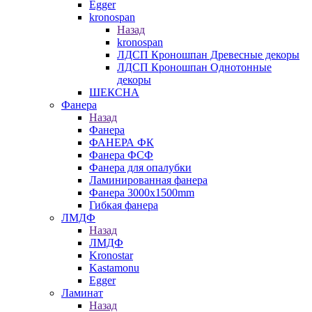
Egger
kronospan
Назад
kronospan
ЛДСП Кроношпан Древесные декоры
ЛДСП Кроношпан Однотонные
декоры
ШЕКСНА
Фанера
Назад
Фанера
ФАНЕРА ФК
Фанера ФСФ
Фанера для опалубки
Ламинированная фанера
Фанера 3000х1500mm
Гибкая фанера
ЛМДФ
Назад
ЛМДФ
Kronostar
Kastamonu
Egger
Ламинат
Назад