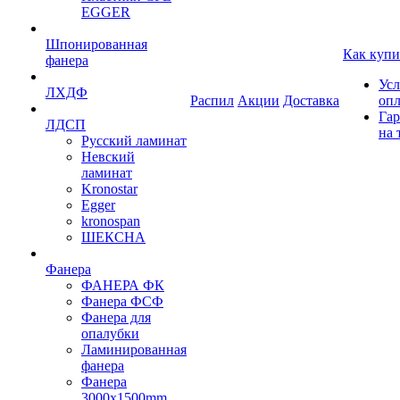
EGGER
Шпонированная
Как купи
фанера
Усл
ЛХДФ
Распил
Акции
Доставка
оп
Гар
ЛДСП
на 
Русский ламинат
Невский
ламинат
Kronostar
Egger
kronospan
ШЕКСНА
Фанера
ФАНЕРА ФК
Фанера ФСФ
Фанера для
опалубки
Ламинированная
фанера
Фанера
3000х1500mm