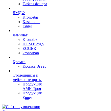
Гибкая фанера
ЛМДФ
Kronostar
Kastamonu
Egger
Ламинат
Kronotex
HDM Elesgo
EGGER
kronospan
Кромка
Кромка Эггер
Столешницы и
мебельные щиты
Продукция
АМК-Троя
Продукция
Egger