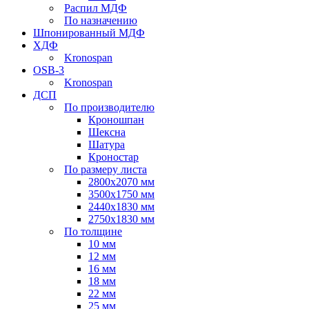
Распил МДФ
По назначению
Шпонированный МДФ
ХДФ
Kronospan
OSB-3
Kronospan
ДСП
По производителю
Кроношпан
Шексна
Шатура
Кроностар
По размеру листа
2800х2070 мм
3500х1750 мм
2440х1830 мм
2750х1830 мм
По толщине
10 мм
12 мм
16 мм
18 мм
22 мм
25 мм