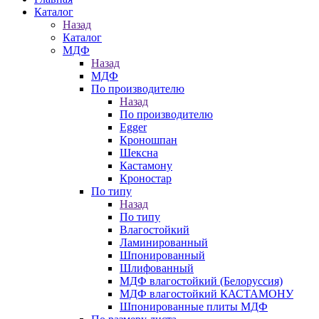
Каталог
Назад
Каталог
МДФ
Назад
МДФ
По производителю
Назад
По производителю
Egger
Кроношпан
Шексна
Кастамону
Кроностар
По типу
Назад
По типу
Влагостойкий
Ламинированный
Шпонированный
Шлифованный
МДФ влагостойкий (Белоруссия)
МДФ влагостойкий КАСТАМОНУ
Шпонированные плиты МДФ