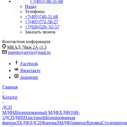
+7(495)740-31-68
Назад
Телефоны
+7(495)740-31-68
+7(495)772-58-27
+7(926)520- 02-57
Заказать звонок
Контактная информация
МКАД 78км 2А ст.3
migstroyservis@mail.ru
Facebook
Вконтакте
Instagram
Главная
-
Каталог
-
ДСП
МДФ
Шпонированный МДФ
ХДФ
OSB-
3
ДСП
ДВП
Пластики
Шпонированная
фанера
ЛХДФ
ЛДСП
Фанера
ЛМДФ
Ламинат
Кромка
Столешниц