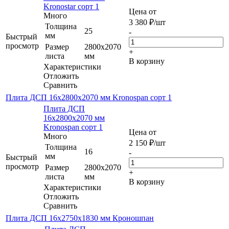
Kronostar сорт 1
Цена от
Много
3 380
₽
/шт
Толщина
25
-
мм
Быстрый
просмотр
Размер
2800х2070
+
листа
мм
В корзину
Характеристики
Отложить
Сравнить
Плита ДСП 16x2800x2070 мм Kronospan сорт 1
Плита ДСП
16x2800x2070 мм
Kronospan сорт 1
Цена от
Много
2 150
₽
/шт
Толщина
16
-
мм
Быстрый
просмотр
Размер
2800x2070
+
листа
мм
В корзину
Характеристики
Отложить
Сравнить
Плита ДСП 16х2750х1830 мм Кроношпан