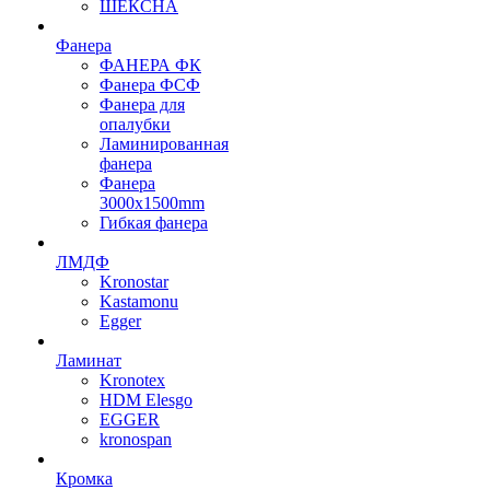
ШЕКСНА
Фанера
ФАНЕРА ФК
Фанера ФСФ
Фанера для
опалубки
Ламинированная
фанера
Фанера
3000х1500mm
Гибкая фанера
ЛМДФ
Kronostar
Kastamonu
Egger
Ламинат
Kronotex
HDM Elesgo
EGGER
kronospan
Кромка