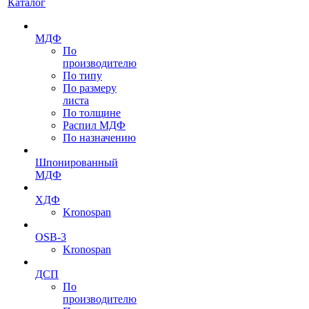
Каталог
МДФ
По
производителю
По типу
По размеру
листа
По толщине
Распил МДФ
По назначению
Шпонированный
МДФ
ХДФ
Kronospan
OSB-3
Kronospan
ДСП
По
производителю