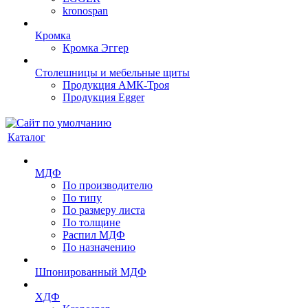
kronospan
Кромка
Кромка Эггер
Столешницы и мебельные щиты
Продукция АМК-Троя
Продукция Egger
Каталог
МДФ
По производителю
По типу
По размеру листа
По толщине
Распил МДФ
По назначению
Шпонированный МДФ
ХДФ