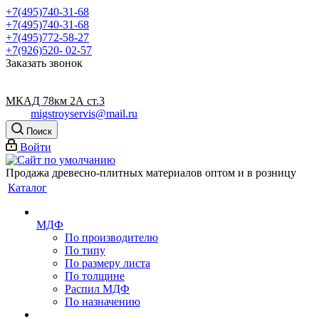
+7(495)740-31-68
+7(495)740-31-68
+7(495)772-58-27
+7(926)520- 02-57
Заказать звонок
МКАД 78км 2А ст.3
migstroyservis@mail.ru
Поиск
Войти
Продажа древесно-плитных материалов оптом и в розницу
Каталог
МДФ
По производителю
По типу
По размеру листа
По толщине
Распил МДФ
По назначению