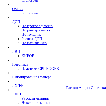
Kronospan
OSB-3
Kronospan
ДСП
По производителю
По размеру листа
По толщине
Распил ДСП
По назначению
ДВП
КИРОВ
Пластики
Пластики CPL EGGER
Шпонированная фанера
ЛХДФ
Распил
Акции
Доставка
ЛДСП
Русский ламинат
Невский ламинат