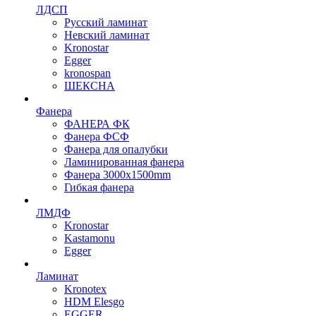
ЛДСП
Русский ламинат
Невский ламинат
Kronostar
Egger
kronospan
ШЕКСНА
Фанера
ФАНЕРА ФК
Фанера ФСФ
Фанера для опалубки
Ламинированная фанера
Фанера 3000х1500mm
Гибкая фанера
ЛМДФ
Kronostar
Kastamonu
Egger
Ламинат
Kronotex
HDM Elesgo
EGGER