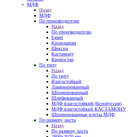
МДФ
Назад
МДФ
По производителю
Назад
По производителю
Egger
Кроношпан
Шексна
Кастамону
Кроностар
По типу
Назад
По типу
Влагостойкий
Ламинированный
Шпонированный
Шлифованный
МДФ влагостойкий (Белоруссия)
МДФ влагостойкий КАСТАМОНУ
Шпонированные плиты МДФ
По размеру листа
Назад
По размеру листа
2800х2070 мм