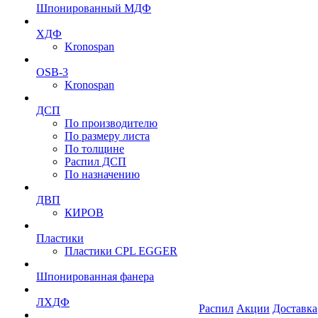
Шпонированный МДФ
ХДФ
Kronospan
OSB-3
Kronospan
ДСП
По производителю
По размеру листа
По толщине
Распил ДСП
По назначению
ДВП
КИРОВ
Пластики
Пластики CPL EGGER
Шпонированная фанера
ЛХДФ
Распил
Акции
Доставка