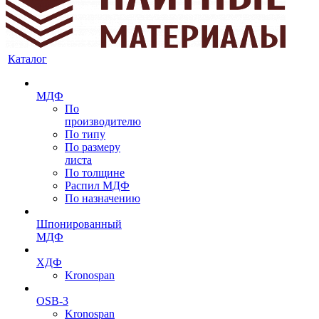
Каталог
МДФ
По
производителю
По типу
По размеру
листа
По толщине
Распил МДФ
По назначению
Шпонированный
МДФ
ХДФ
Kronospan
OSB-3
Kronospan