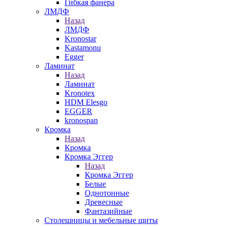
Гибкая фанера
ЛМДФ
Назад
ЛМДФ
Kronostar
Kastamonu
Egger
Ламинат
Назад
Ламинат
Kronotex
HDM Elesgo
EGGER
kronospan
Кромка
Назад
Кромка
Кромка Эггер
Назад
Кромка Эггер
Белые
Однотонные
Древесные
Фантазийные
Столешницы и мебельные щиты