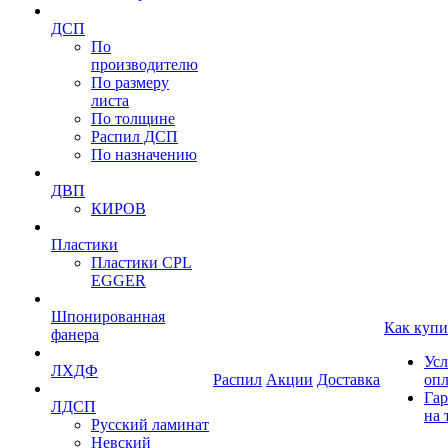
ДСП
По
производителю
По размеру
листа
По толщине
Распил ДСП
По назначению
ДВП
КИРОВ
Пластики
Пластики CPL
EGGER
Шпонированная
Как купи
фанера
Усл
ЛХДФ
Распил
Акции
Доставка
оп
Гар
ЛДСП
на 
Русский ламинат
Невский