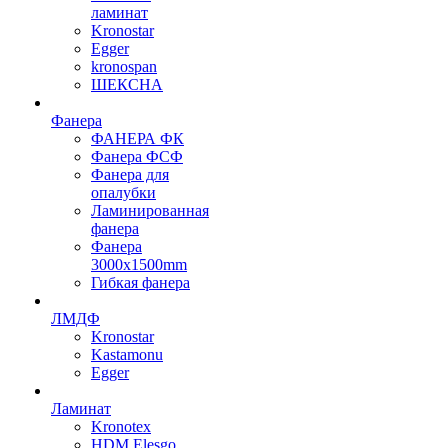
ламинат
Kronostar
Egger
kronospan
ШЕКСНА
Фанера
ФАНЕРА ФК
Фанера ФСФ
Фанера для
опалубки
Ламинированная
фанера
Фанера
3000х1500mm
Гибкая фанера
ЛМДФ
Kronostar
Kastamonu
Egger
Ламинат
Kronotex
HDM Elesgo