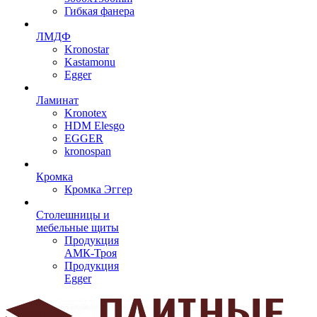
Гибкая фанера
ЛМДФ
Kronostar
Kastamonu
Egger
Ламинат
Kronotex
HDM Elesgo
EGGER
kronospan
Кромка
Кромка Эггер
Столешницы и
мебельные щиты
Продукция
АМК-Троя
Продукция
Egger