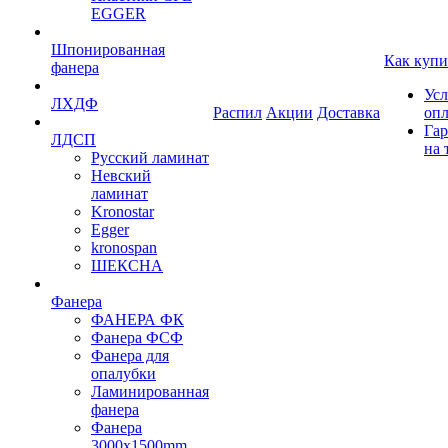
EGGER
Шпонированная
Как купи
фанера
Усл
ЛХДФ
Распил
Акции
Доставка
оп
Гар
ЛДСП
на 
Русский ламинат
Невский
ламинат
Kronostar
Egger
kronospan
ШЕКСНА
Фанера
ФАНЕРА ФК
Фанера ФСФ
Фанера для
опалубки
Ламинированная
фанера
Фанера
3000х1500mm