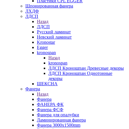
Пластики CPL EGGER
Шпонированная фанера
ЛХДФ
ЛДСП
Назад
ЛДСП
Русский ламинат
Невский ламинат
Kronostar
Egger
kronospan
Назад
kronospan
ЛДСП Кроношпан Древесные декоры
ЛДСП Кроношпан Однотонные
декоры
ШЕКСНА
Фанера
Назад
Фанера
ФАНЕРА ФК
Фанера ФСФ
Фанера для опалубки
Ламинированная фанера
Фанера 3000х1500mm