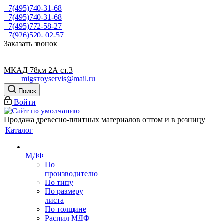
+7(495)740-31-68
+7(495)740-31-68
+7(495)772-58-27
+7(926)520- 02-57
Заказать звонок
МКАД 78км 2А ст.3
migstroyservis@mail.ru
Поиск
Войти
Продажа древесно-плитных материалов оптом и в розницу
Каталог
МДФ
По
производителю
По типу
По размеру
листа
По толщине
Распил МДФ