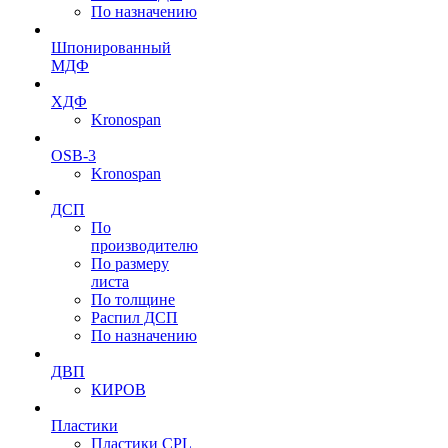
По назначению
Шпонированный
МДФ
ХДФ
Kronospan
OSB-3
Kronospan
ДСП
По
производителю
По размеру
листа
По толщине
Распил ДСП
По назначению
ДВП
КИРОВ
Пластики
Пластики CPL