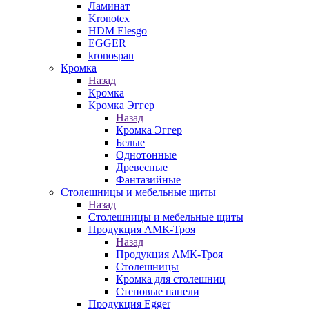
Ламинат
Kronotex
HDM Elesgo
EGGER
kronospan
Кромка
Назад
Кромка
Кромка Эггер
Назад
Кромка Эггер
Белые
Однотонные
Древесные
Фантазийные
Столешницы и мебельные щиты
Назад
Столешницы и мебельные щиты
Продукция АМК-Троя
Назад
Продукция АМК-Троя
Столешницы
Кромка для столешниц
Стеновые панели
Продукция Egger