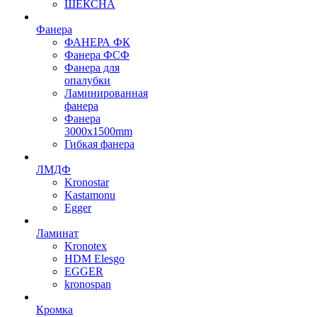
ШЕКСНА
Фанера
ФАНЕРА ФК
Фанера ФСФ
Фанера для
опалубки
Ламинированная
фанера
Фанера
3000х1500mm
Гибкая фанера
ЛМДФ
Kronostar
Kastamonu
Egger
Ламинат
Kronotex
HDM Elesgo
EGGER
kronospan
Кромка