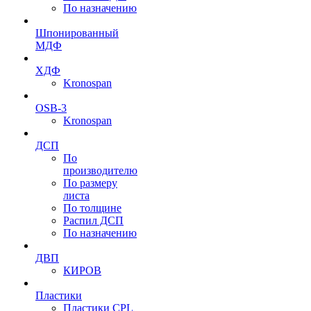
По назначению
Шпонированный
МДФ
ХДФ
Kronospan
OSB-3
Kronospan
ДСП
По
производителю
По размеру
листа
По толщине
Распил ДСП
По назначению
ДВП
КИРОВ
Пластики
Пластики CPL