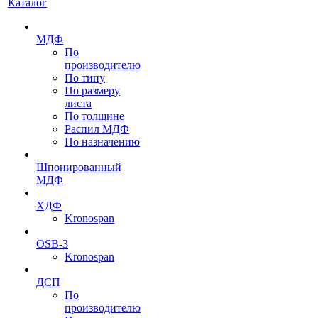
Каталог
МДФ
По
производителю
По типу
По размеру
листа
По толщине
Распил МДФ
По назначению
Шпонированный
МДФ
ХДФ
Kronospan
OSB-3
Kronospan
ДСП
По
производителю