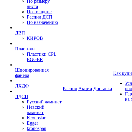
По размеру
листа
По толщине
Распил ДСП
По назначению
ДВП
КИРОВ
Пластики
Пластики CPL
EGGER
Шпонированная
Как купи
фанера
Усл
ЛХДФ
Распил
Акции
Доставка
оп
Гар
ЛДСП
на 
Русский ламинат
Невский
ламинат
Kronostar
Egger
kronospan