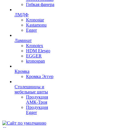
Гибкая фанера
ЛМДФ
Kronostar
Kastamonu
Egger
Ламинат
Kronotex
HDM Elesgo
EGGER
kronospan
Кромка
Кромка Эггер
Столешницы и
мебельные щиты
Продукция
АМК-Троя
Продукция
Egger