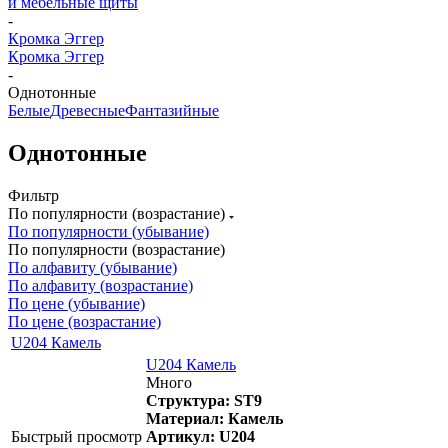
и мебельные щиты
-
Кромка Эггер
Кромка Эггер
-
Однотонные
Белые
Древесные
Фантазийные
Однотонные
Фильтр
По популярности (возрастание)
По популярности (убывание)
По популярности (возрастание)
По алфавиту (убывание)
По алфавиту (возрастание)
По цене (убывание)
По цене (возрастание)
U204 Камель
U204 Камель
Много
Структура: ST9
Материал: Камель
Быстрый просмотр
Артикул: U204