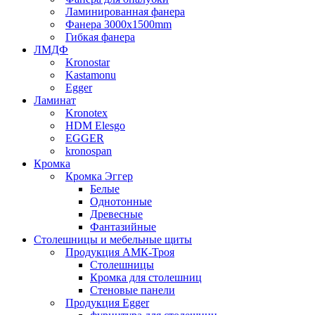
Ламинированная фанера
Фанера 3000х1500mm
Гибкая фанера
ЛМДФ
Kronostar
Kastamonu
Egger
Ламинат
Kronotex
HDM Elesgo
EGGER
kronospan
Кромка
Кромка Эггер
Белые
Однотонные
Древесные
Фантазийные
Столешницы и мебельные щиты
Продукция АМК-Троя
Столешницы
Кромка для столешниц
Стеновые панели
Продукция Egger