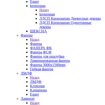
Egger
kronospan
Назад
kronospan
ЛДСП Кроношпан Древесные декоры
ЛДСП Кроношпан Однотонные
декоры
ШЕКСНА
Фанера
Назад
Фанера
ФАНЕРА ФК
Фанера ФСФ
Фанера для опалубки
Ламинированная фанера
Фанера 3000х1500mm
Гибкая фанера
ЛМДФ
Назад
ЛМДФ
Kronostar
Kastamonu
Egger
Ламинат
Назад