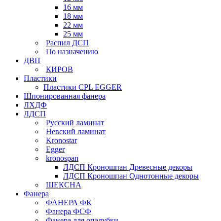
16 мм
18 мм
22 мм
25 мм
Распил ДСП
По назначению
ДВП
КИРОВ
Пластики
Пластики CPL EGGER
Шпонированная фанера
ЛХДФ
ЛДСП
Русский ламинат
Невский ламинат
Kronostar
Egger
kronospan
ЛДСП Кроношпан Древесные декоры
ЛДСП Кроношпан Однотонные декоры
ШЕКСНА
Фанера
ФАНЕРА ФК
Фанера ФСФ
Фанера для опалубки