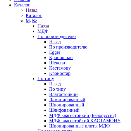
Каталог
Назад
Каталог
МДФ
Назад
МДФ
По производителю
Назад
По производителю
Egger
Кроношпан
Шексна
Кастамону
Кроностар
По типу
Назад
По типу
Влагостойкий
Ламинированный
Шпонированный
Шлифованный
МДФ влагостойкий (Белоруссия)
МДФ влагостойкий КАСТАМОНУ
Шпонированные плиты МДФ