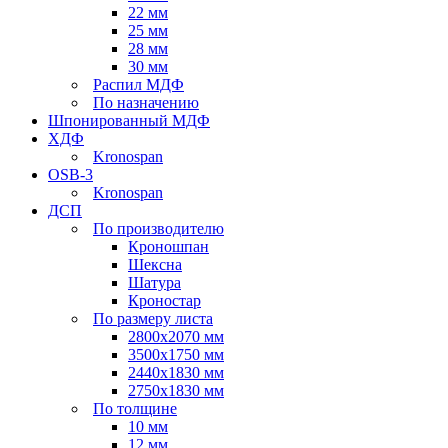
22 мм
25 мм
28 мм
30 мм
Распил МДФ
По назначению
Шпонированный МДФ
ХДФ
Kronospan
OSB-3
Kronospan
ДСП
По производителю
Кроношпан
Шексна
Шатура
Кроностар
По размеру листа
2800х2070 мм
3500х1750 мм
2440х1830 мм
2750х1830 мм
По толщине
10 мм
12 мм