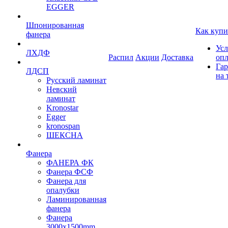
EGGER
Шпонированная
Как купи
фанера
Усл
ЛХДФ
Распил
Акции
Доставка
оп
Гар
ЛДСП
на 
Русский ламинат
Невский
ламинат
Kronostar
Egger
kronospan
ШЕКСНА
Фанера
ФАНЕРА ФК
Фанера ФСФ
Фанера для
опалубки
Ламинированная
фанера
Фанера
3000х1500mm