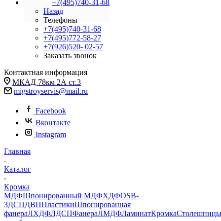
+7(495)740-31-68
Назад
Телефоны
+7(495)740-31-68
+7(495)772-58-27
+7(926)520- 02-57
Заказать звонок
Контактная информация
МКАД 78км 2А ст.3
migstroyservis@mail.ru
Facebook
Вконтакте
Instagram
Главная
-
Каталог
-
Кромка
МДФ
Шпонированный МДФ
ХДФ
OSB-
3
ДСП
ДВП
Пластики
Шпонированная
фанера
ЛХДФ
ЛДСП
Фанера
ЛМДФ
Ламинат
Кромка
Столешниц