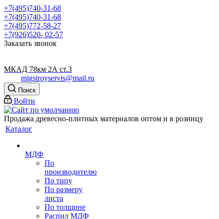
+7(495)740-31-68
+7(495)740-31-68
+7(495)772-58-27
+7(926)520- 02-57
Заказать звонок
МКАД 78км 2А ст.3
migstroyservis@mail.ru
Поиск
Войти
Продажа древесно-плитных материалов оптом и в розницу
Каталог
МДФ
По
производителю
По типу
По размеру
листа
По толщине
Распил МДФ