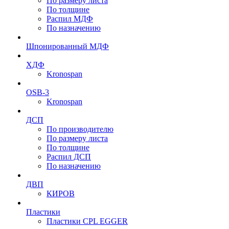
По размеру листа
По толщине
Распил МДФ
По назначению
Шпонированный МДФ
ХДФ
Kronospan
OSB-3
Kronospan
ДСП
По производителю
По размеру листа
По толщине
Распил ДСП
По назначению
ДВП
КИРОВ
Пластики
Пластики CPL EGGER