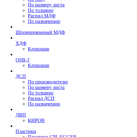
По размеру листа
По толщине
Распил МДФ
По назначению
Шпонированный МДФ
ХДФ
Kronospan
OSB-3
Kronospan
ДСП
По производителю
По размеру листа
По толщине
Распил ДСП
По назначению
ДВП
КИРОВ
Пластики
Пластики CPL EGGER