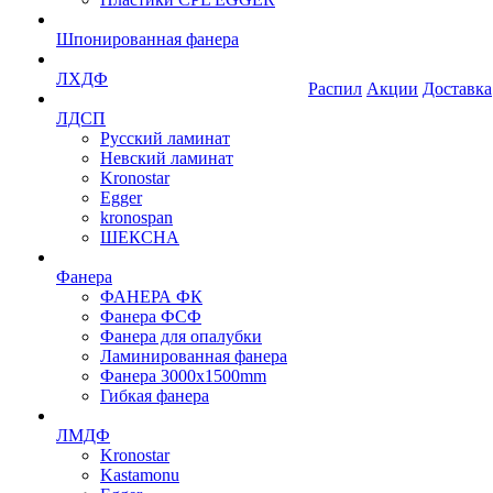
Шпонированная фанера
ЛХДФ
Распил
Акции
Доставка
ЛДСП
Русский ламинат
Невский ламинат
Kronostar
Egger
kronospan
ШЕКСНА
Фанера
ФАНЕРА ФК
Фанера ФСФ
Фанера для опалубки
Ламинированная фанера
Фанера 3000х1500mm
Гибкая фанера
ЛМДФ
Kronostar
Kastamonu