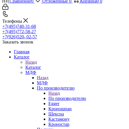
Сравнение
0
Отложенные
0
Корзина
0
0
Телефоны
+7(495)740-31-68
+7(495)772-58-27
+7(926)520- 02-57
Заказать звонок
Главная
Каталог
Назад
Каталог
МДФ
Назад
МДФ
По производителю
Назад
По производителю
Egger
Кроношпан
Шексна
Кастамону
Кроностар