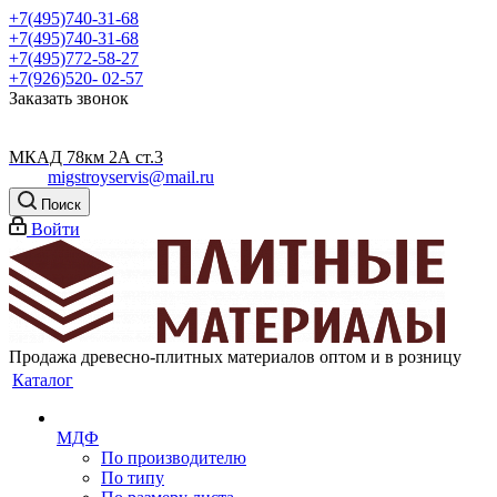
+7(495)740-31-68
+7(495)740-31-68
+7(495)772-58-27
+7(926)520- 02-57
Заказать звонок
МКАД 78км 2А ст.3
migstroyservis@mail.ru
Поиск
Войти
Продажа древесно-плитных материалов оптом и в розницу
Каталог
МДФ
По производителю
По типу