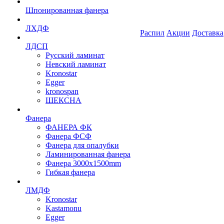
Шпонированная фанера
ЛХДФ
Распил
Акции
Доставка
ЛДСП
Русский ламинат
Невский ламинат
Kronostar
Egger
kronospan
ШЕКСНА
Фанера
ФАНЕРА ФК
Фанера ФСФ
Фанера для опалубки
Ламинированная фанера
Фанера 3000х1500mm
Гибкая фанера
ЛМДФ
Kronostar
Kastamonu
Egger