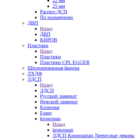
22 мм
25 мм
Распил ДСП
По назначению
ДВП
Назад
ДВП
КИРОВ
Пластики
Назад
Пластики
Пластики CPL EGGER
Шпонированная фанера
ЛХДФ
ЛДСП
Назад
ЛДСП
Русский ламинат
Невский ламинат
Kronostar
Egger
kronospan
Назад
kronospan
ЛДСП Кроношпан Древесные декоры