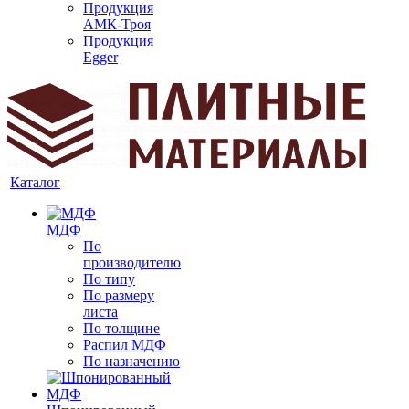
Продукция
АМК-Троя
Продукция
Egger
Каталог
МДФ
По
производителю
По типу
По размеру
листа
По толщине
Распил МДФ
По назначению