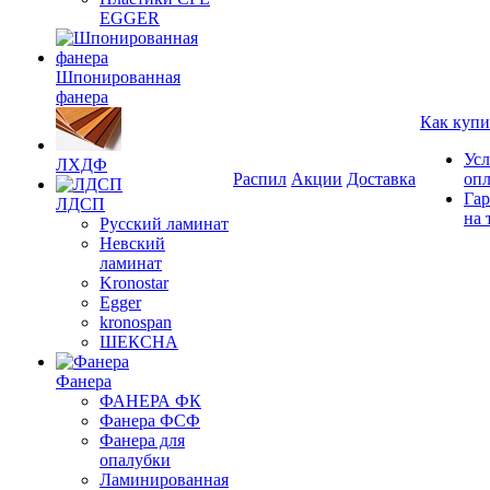
EGGER
Шпонированная
фанера
Как купи
Усл
ЛХДФ
Распил
Акции
Доставка
оп
Гар
ЛДСП
на 
Русский ламинат
Невский
ламинат
Kronostar
Egger
kronospan
ШЕКСНА
Фанера
ФАНЕРА ФК
Фанера ФСФ
Фанера для
опалубки
Ламинированная