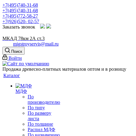
+7(495)740-31-68
+7(495)740-31-68
+7(495)772-58-27
+7(926)520- 02-57
Заказать звонок
МКАД 78км 2А ст.3
migstroyservis@mail.ru
Поиск
Войти
Продажа древесно-плитных материалов оптом и в розницу
Каталог
МДФ
По
производителю
По типу
По размеру
листа
По толщине
Распил МДФ
По назначению