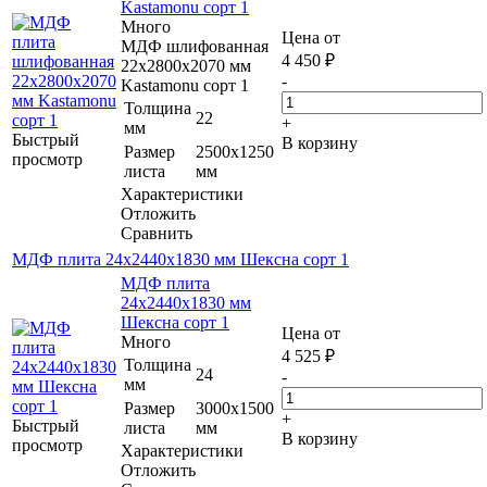
Kastamonu сорт 1
Много
Цена от
МДФ шлифованная
4 450
₽
22х2800х2070 мм
-
Kastamonu сорт 1
Толщина
22
+
мм
Быстрый
В корзину
Размер
2500х1250
просмотр
листа
мм
Характеристики
Отложить
Сравнить
МДФ плита 24х2440х1830 мм Шексна сорт 1
МДФ плита
24х2440х1830 мм
Шексна сорт 1
Цена от
Много
4 525
₽
Толщина
24
-
мм
Размер
3000х1500
+
Быстрый
листа
мм
В корзину
просмотр
Характеристики
Отложить