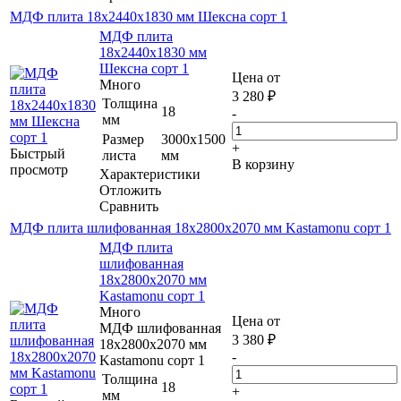
МДФ плита 18х2440х1830 мм Шексна сорт 1
МДФ плита
18х2440х1830 мм
Шексна сорт 1
Цена от
Много
3 280
₽
Толщина
18
-
мм
Размер
3000х1500
+
Быстрый
листа
мм
В корзину
просмотр
Характеристики
Отложить
Сравнить
МДФ плита шлифованная 18х2800х2070 мм Kastamonu сорт 1
МДФ плита
шлифованная
18х2800х2070 мм
Kastamonu сорт 1
Много
Цена от
МДФ шлифованная
3 380
₽
18х2800х2070 мм
-
Kastamonu сорт 1
Толщина
18
+
мм