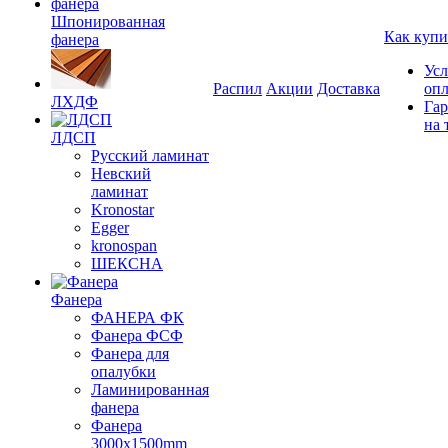
Шпонированная
Как купи
фанера
Усл
Распил
Акции
Доставка
оп
ЛХДФ
Гар
на 
ЛДСП
Русский ламинат
Невский
ламинат
Kronostar
Egger
kronospan
ШЕКСНА
Фанера
ФАНЕРА ФК
Фанера ФСФ
Фанера для
опалубки
Ламинированная
фанера
Фанера
3000х1500mm