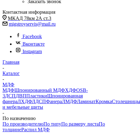
Заказать звонок
Контактная информация
МКАД 78км 2А ст.3
migstroyservis@mail.ru
Facebook
Вконтакте
Instagram
Главная
-
Каталог
-
МДФ
МДФ
Шпонированный МДФ
ХДФ
OSB-
3
ДСП
ДВП
Пластики
Шпонированная
фанера
ЛХДФ
ЛДСП
Фанера
ЛМДФ
Ламинат
Кромка
Столешниц
и мебельные щиты
-
По назначению
По производителю
По типу
По размеру листа
По
толщине
Распил МДФ