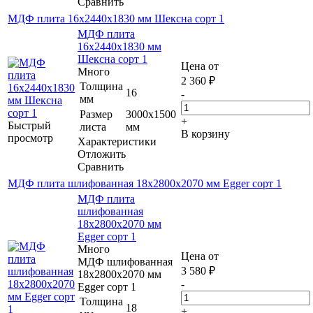
Сравнить
МДФ плита 16х2440х1830 мм Шексна сорт 1
МДФ плита
16х2440х1830 мм
Шексна сорт 1
Цена от
Много
2 360
₽
Толщина
16
-
мм
Размер
3000х1500
+
Быстрый
листа
мм
В корзину
просмотр
Характеристики
Отложить
Сравнить
МДФ плита шлифованная 18х2800х2070 мм Egger сорт 1
МДФ плита
шлифованная
18х2800х2070 мм
Egger сорт 1
Много
Цена от
МДФ шлифованная
3 580
₽
18х2800х2070 мм
-
Egger сорт 1
Толщина
18
+