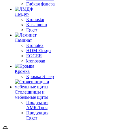
Гибкая фанера
ЛМДФ
Kronostar
Kastamonu
Egger
Ламинат
Kronotex
HDM Elesgo
EGGER
kronospan
Кромка
Кромка Эггер
Столешницы и
мебельные щиты
Продукция
АМК-Троя
Продукция
Egger