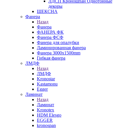
ЛДСП Кроношпан Однотонные
декоры
ШЕКСНА
Фанера
Назад
Фанера
ФАНЕРА ФК
Фанера ФСФ
Фанера для опалубки
Ламинированная фанера
Фанера 3000х1500mm
Гибкая фанера
ЛМДФ
Назад
ЛМДФ
Kronostar
Kastamonu
Egger
Ламинат
Назад
Ламинат
Kronotex
HDM Elesgo
EGGER
kronospan