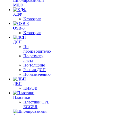
Шпонированный
МДФ
ХДФ
Kronospan
OSB-3
Kronospan
ДСП
По
производителю
По размеру
листа
По толщине
Распил ДСП
По назначению
ДВП
КИРОВ
Пластики
Пластики CPL
EGGER