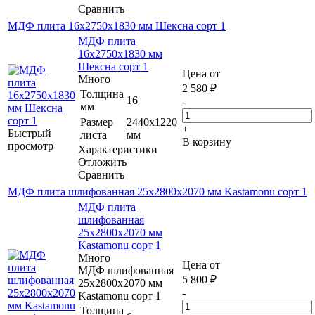
Сравнить
МДФ плита 16х2750х1830 мм Шексна сорт 1
МДФ плита
16х2750х1830 мм
Шексна сорт 1
Цена от
Много
2 580
₽
Толщина
16
-
мм
Размер
2440х1220
+
Быстрый
листа
мм
В корзину
просмотр
Характеристики
Отложить
Сравнить
МДФ плита шлифованная 25х2800х2070 мм Kastamonu сорт 1
МДФ плита
шлифованная
25х2800х2070 мм
Kastamonu сорт 1
Много
Цена от
МДФ шлифованная
5 800
₽
25х2800х2070 мм
-
Kastamonu сорт 1
Толщина