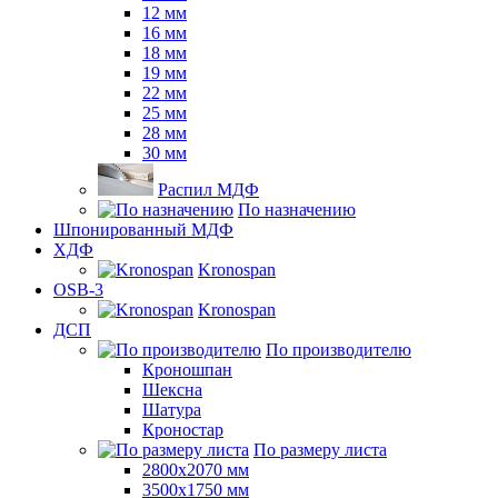
12 мм
16 мм
18 мм
19 мм
22 мм
25 мм
28 мм
30 мм
Распил МДФ
По назначению
Шпонированный МДФ
ХДФ
Kronospan
OSB-3
Kronospan
ДСП
По производителю
Кроношпан
Шексна
Шатура
Кроностар
По размеру листа
2800х2070 мм
3500х1750 мм