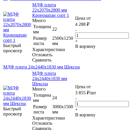
МДФ плита
22х2070х2800 мм
Кроношпан сорт 1
Цена от
Много
4 288
₽
Толщина
22
-
мм
Размер
2500х1250
+
листа
мм
Быстрый
В корзину
Характеристики
просмотр
Отложить
Сравнить
МДФ плита 24х2440х1830 мм Шексна
МДФ плита
24х2440х1830 мм
Шексна
Цена от
Много
3 855
₽
/шт
Толщина
24
-
мм
Размер
3000х1500
Быстрый
+
листа
мм
просмотр
В корзину
Характеристики
Отложить
Сравнить