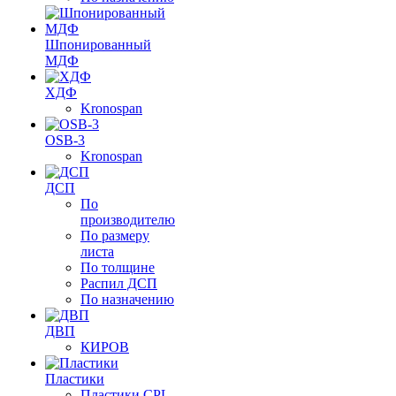
Шпонированный
МДФ
ХДФ
Kronospan
OSB-3
Kronospan
ДСП
По
производителю
По размеру
листа
По толщине
Распил ДСП
По назначению
ДВП
КИРОВ
Пластики
Пластики CPL