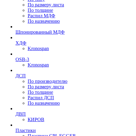
По размеру листа
По толщине
Распил МДФ
По назначению
Шпонированный МДФ
ХДФ
Kronospan
OSB-3
Kronospan
ДСП
По производителю
По размеру листа
По толщине
Распил ДСП
По назначению
ДВП
КИРОВ
Пластики
Пластики CPL EGGER