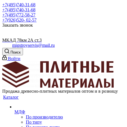
+7(495)740-31-68
+7(495)740-31-68
+7(495)772-58-27
+7(926)520- 02-57
Заказать звонок
МКАД 78км 2А ст.3
migstroyservis@mail.ru
Поиск
Войти
Продажа древесно-плитных материалов оптом и в розницу
Каталог
МДФ
По производителю
По типу