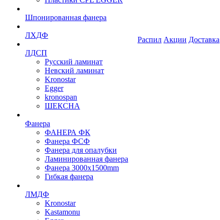
Шпонированная фанера
ЛХДФ
Распил
Акции
Доставка
ЛДСП
Русский ламинат
Невский ламинат
Kronostar
Egger
kronospan
ШЕКСНА
Фанера
ФАНЕРА ФК
Фанера ФСФ
Фанера для опалубки
Ламинированная фанера
Фанера 3000х1500mm
Гибкая фанера
ЛМДФ
Kronostar
Kastamonu