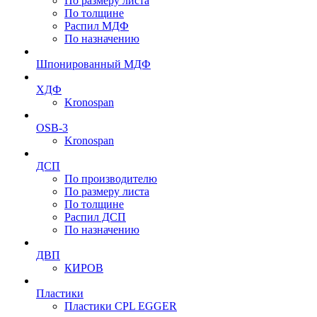
По размеру листа
По толщине
Распил МДФ
По назначению
Шпонированный МДФ
ХДФ
Kronospan
OSB-3
Kronospan
ДСП
По производителю
По размеру листа
По толщине
Распил ДСП
По назначению
ДВП
КИРОВ
Пластики
Пластики CPL EGGER