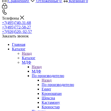
Сравнение
0
Отложенные
0
Корзина
0
0
Телефоны
+7(495)740-31-68
+7(495)772-58-27
+7(926)520- 02-57
Заказать звонок
Главная
Каталог
Назад
Каталог
МДФ
Назад
МДФ
По производителю
Назад
По производителю
Egger
Кроношпан
Шексна
Кастамону
Кроностар