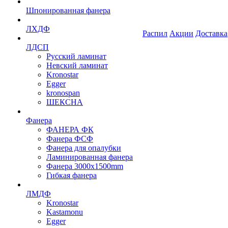
Шпонированная фанера
ЛХДФ
Распил
Акции
Доставка
ЛДСП
Русский ламинат
Невский ламинат
Kronostar
Egger
kronospan
ШЕКСНА
Фанера
ФАНЕРА ФК
Фанера ФСФ
Фанера для опалубки
Ламинированная фанера
Фанера 3000х1500mm
Гибкая фанера
ЛМДФ
Kronostar
Kastamonu
Egger