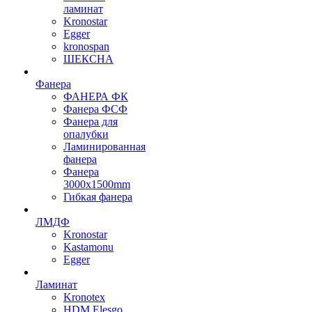
ламинат
Kronostar
Egger
kronospan
ШЕКСНА
Фанера
ФАНЕРА ФК
Фанера ФСФ
Фанера для
опалубки
Ламинированная
фанера
Фанера
3000х1500mm
Гибкая фанера
ЛМДФ
Kronostar
Kastamonu
Egger
Ламинат
Kronotex
HDM Elesgo