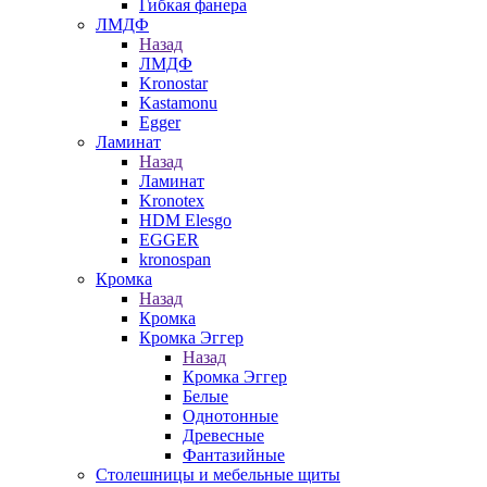
Гибкая фанера
ЛМДФ
Назад
ЛМДФ
Kronostar
Kastamonu
Egger
Ламинат
Назад
Ламинат
Kronotex
HDM Elesgo
EGGER
kronospan
Кромка
Назад
Кромка
Кромка Эггер
Назад
Кромка Эггер
Белые
Однотонные
Древесные
Фантазийные
Столешницы и мебельные щиты