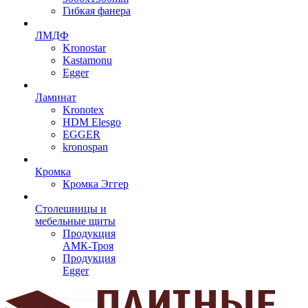
Гибкая фанера
ЛМДФ
Kronostar
Kastamonu
Egger
Ламинат
Kronotex
HDM Elesgo
EGGER
kronospan
Кромка
Кромка Эггер
Столешницы и
мебельные щиты
Продукция
АМК-Троя
Продукция
Egger