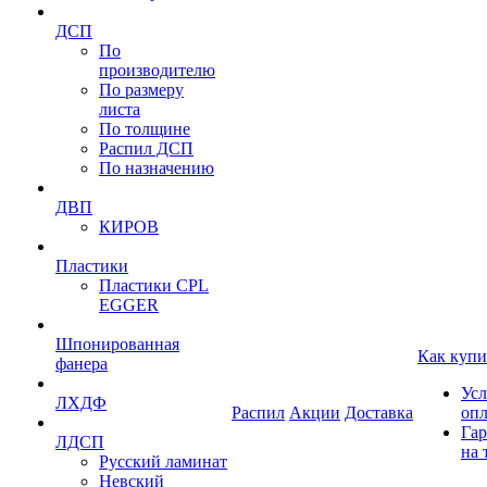
ДСП
По
производителю
По размеру
листа
По толщине
Распил ДСП
По назначению
ДВП
КИРОВ
Пластики
Пластики CPL
EGGER
Шпонированная
Как купи
фанера
Усл
ЛХДФ
Распил
Акции
Доставка
оп
Гар
ЛДСП
на 
Русский ламинат
Невский