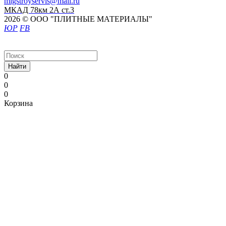
migstroyservis@mail.ru
МКАД 78км 2А ст.3
2026 © ООО "ПЛИТНЫЕ МАТЕРИАЛЫ"
ЮР
FB
Найти
0
0
0
Корзина