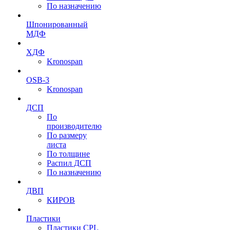
По назначению
Шпонированный
МДФ
ХДФ
Kronospan
OSB-3
Kronospan
ДСП
По
производителю
По размеру
листа
По толщине
Распил ДСП
По назначению
ДВП
КИРОВ
Пластики
Пластики CPL