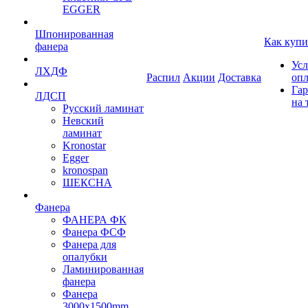
EGGER
Шпонированная
Как купи
фанера
Усл
ЛХДФ
Распил
Акции
Доставка
оп
Гар
ЛДСП
на 
Русский ламинат
Невский
ламинат
Kronostar
Egger
kronospan
ШЕКСНА
Фанера
ФАНЕРА ФК
Фанера ФСФ
Фанера для
опалубки
Ламинированная
фанера
Фанера
3000х1500mm