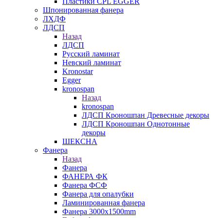
Пластики CPL EGGER
Шпонированная фанера
ЛХДФ
ЛДСП
Назад
ЛДСП
Русский ламинат
Невский ламинат
Kronostar
Egger
kronospan
Назад
kronospan
ЛДСП Кроношпан Древесные декоры
ЛДСП Кроношпан Однотонные
декоры
ШЕКСНА
Фанера
Назад
Фанера
ФАНЕРА ФК
Фанера ФСФ
Фанера для опалубки
Ламинированная фанера
Фанера 3000х1500mm