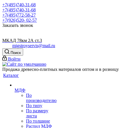
+7(495)740-31-68
+7(495)740-31-68
+7(495)772-58-27
+7(926)520- 02-57
Заказать звонок
МКАД 78км 2А ст.3
migstroyservis@mail.ru
Поиск
Войти
Продажа древесно-плитных материалов оптом и в розницу
Каталог
МДФ
По
производителю
По типу
По размеру
листа
По толщине
Распил МДФ