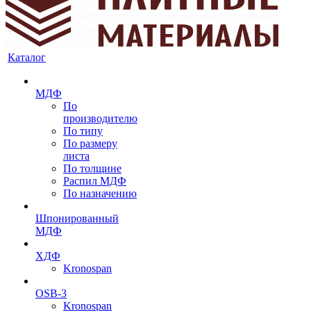
Каталог
МДФ
По
производителю
По типу
По размеру
листа
По толщине
Распил МДФ
По назначению
Шпонированный
МДФ
ХДФ
Kronospan
OSB-3
Kronospan