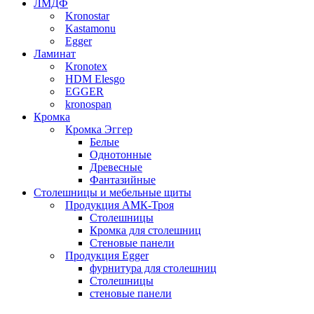
ЛМДФ
Kronostar
Kastamonu
Egger
Ламинат
Kronotex
HDM Elesgo
EGGER
kronospan
Кромка
Кромка Эггер
Белые
Однотонные
Древесные
Фантазийные
Столешницы и мебельные щиты
Продукция АМК-Троя
Столешницы
Кромка для столешниц
Стеновые панели
Продукция Egger
фурнитура для столешниц
Столешницы
стеновые панели