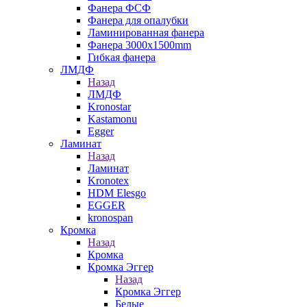
Фанера ФСФ
Фанера для опалубки
Ламинированная фанера
Фанера 3000х1500mm
Гибкая фанера
ЛМДФ
Назад
ЛМДФ
Kronostar
Kastamonu
Egger
Ламинат
Назад
Ламинат
Kronotex
HDM Elesgo
EGGER
kronospan
Кромка
Назад
Кромка
Кромка Эггер
Назад
Кромка Эггер
Белые