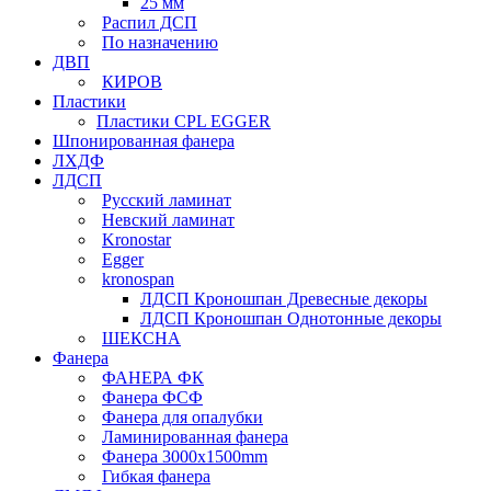
25 мм
Распил ДСП
По назначению
ДВП
КИРОВ
Пластики
Пластики CPL EGGER
Шпонированная фанера
ЛХДФ
ЛДСП
Русский ламинат
Невский ламинат
Kronostar
Egger
kronospan
ЛДСП Кроношпан Древесные декоры
ЛДСП Кроношпан Однотонные декоры
ШЕКСНА
Фанера
ФАНЕРА ФК
Фанера ФСФ
Фанера для опалубки
Ламинированная фанера
Фанера 3000х1500mm
Гибкая фанера