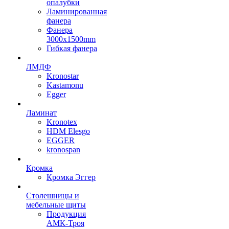
опалубки
Ламинированная
фанера
Фанера
3000х1500mm
Гибкая фанера
ЛМДФ
Kronostar
Kastamonu
Egger
Ламинат
Kronotex
HDM Elesgo
EGGER
kronospan
Кромка
Кромка Эггер
Столешницы и
мебельные щиты
Продукция
АМК-Троя