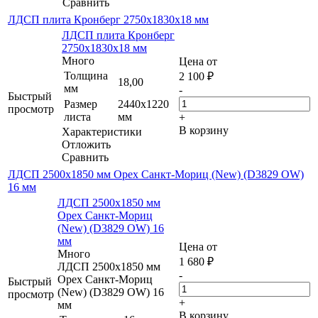
Сравнить
ЛДСП плита Кронберг 2750х1830x18 мм
ЛДСП плита Кронберг
2750х1830x18 мм
Много
Цена от
Толщина
2 100
₽
18,00
мм
-
Быстрый
Размер
2440х1220
просмотр
листа
мм
+
В корзину
Характеристики
Отложить
Сравнить
ЛДСП 2500х1850 мм Орех Санкт-Мориц (New) (D3829 OW)
16 мм
ЛДСП 2500х1850 мм
Орех Санкт-Мориц
(New) (D3829 OW) 16
мм
Цена от
Много
1 680
₽
ЛДСП 2500х1850 мм
-
Орех Санкт-Мориц
Быстрый
(New) (D3829 OW) 16
просмотр
+
мм
В корзину