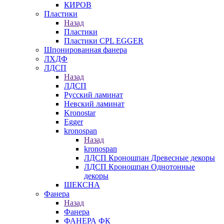
КИРОВ
Пластики
Назад
Пластики
Пластики CPL EGGER
Шпонированная фанера
ЛХДФ
ЛДСП
Назад
ЛДСП
Русский ламинат
Невский ламинат
Kronostar
Egger
kronospan
Назад
kronospan
ЛДСП Кроношпан Древесные декоры
ЛДСП Кроношпан Однотонные
декоры
ШЕКСНА
Фанера
Назад
Фанера
ФАНЕРА ФК