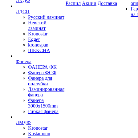
ЛХДФ
Распил
Акции
Доставка
оп
Гар
ЛДСП
на 
Русский ламинат
Невский
ламинат
Kronostar
Egger
kronospan
ШЕКСНА
Фанера
ФАНЕРА ФК
Фанера ФСФ
Фанера для
опалубки
Ламинированная
фанера
Фанера
3000х1500mm
Гибкая фанера
ЛМДФ
Kronostar
Kastamonu