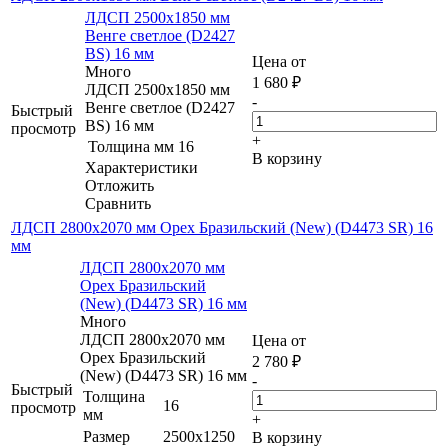
ЛДСП 2500х1850 мм
Венге светлое (D2427
BS) 16 мм
Цена от
Много
1 680
₽
ЛДСП 2500х1850 мм
-
Венге светлое (D2427
Быстрый
BS) 16 мм
просмотр
+
Толщина мм
16
В корзину
Характеристики
Отложить
Сравнить
ЛДСП 2800х2070 мм Орех Бразильский (New) (D4473 SR) 16
мм
ЛДСП 2800х2070 мм
Орех Бразильский
(New) (D4473 SR) 16 мм
Много
ЛДСП 2800х2070 мм
Цена от
Орех Бразильский
2 780
₽
(New) (D4473 SR) 16 мм
-
Быстрый
Толщина
16
просмотр
мм
+
Размер
2500х1250
В корзину