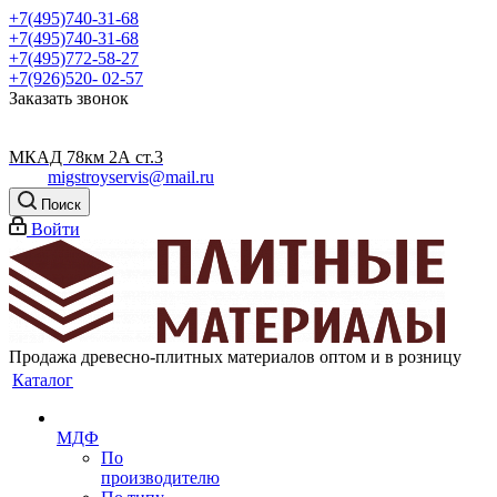
+7(495)740-31-68
+7(495)740-31-68
+7(495)772-58-27
+7(926)520- 02-57
Заказать звонок
МКАД 78км 2А ст.3
migstroyservis@mail.ru
Поиск
Войти
Продажа древесно-плитных материалов оптом и в розницу
Каталог
МДФ
По
производителю