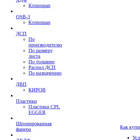
Kronospan
OSB-3
Kronospan
ДСП
По
производителю
По размеру
листа
По толщине
Распил ДСП
По назначению
ДВП
КИРОВ
Пластики
Пластики CPL
EGGER
Шпонированная
Как купи
фанера
Усл