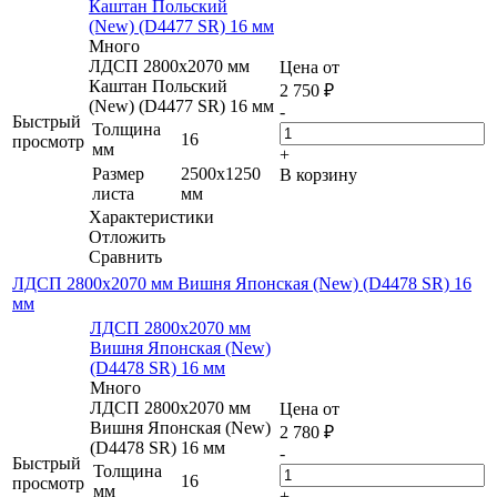
Каштан Польский
(New) (D4477 SR) 16 мм
Много
ЛДСП 2800х2070 мм
Цена от
Каштан Польский
2 750
₽
(New) (D4477 SR) 16 мм
-
Быстрый
Толщина
16
просмотр
мм
+
Размер
2500х1250
В корзину
листа
мм
Характеристики
Отложить
Сравнить
ЛДСП 2800х2070 мм Вишня Японская (New) (D4478 SR) 16
мм
ЛДСП 2800х2070 мм
Вишня Японская (New)
(D4478 SR) 16 мм
Много
ЛДСП 2800х2070 мм
Цена от
Вишня Японская (New)
2 780
₽
(D4478 SR) 16 мм
-
Быстрый
Толщина
16
просмотр
мм
+