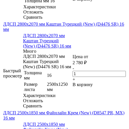
Толщина мм
16
Характеристики
Отложить
Сравнить
ЛДСП 2800х2070 мм Каштан Турецкий (New) (D4476 SR) 16
мм
ЛДСП 2800х2070 мм
Каштан Турецкий
(New) (D4476 SR) 16 мм
Много
ЛДСП 2800х2070 мм
Цена от
Каштан Турецкий
2 780
₽
(New) (D4476 SR) 16 мм
-
Быстрый
Толщина
16
просмотр
мм
+
Размер
2500х1250
В корзину
листа
мм
Характеристики
Отложить
Сравнить
ЛДСП 2500х1850 мм Файнлайн Крем (New) (D8547 PR, MX)
16 мм
ЛДСП 2500х1850 мм