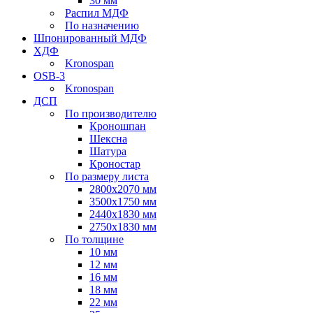
30 мм
Распил МДФ
По назначению
Шпонированный МДФ
ХДФ
Kronospan
OSB-3
Kronospan
ДСП
По производителю
Кроношпан
Шексна
Шатура
Кроностар
По размеру листа
2800х2070 мм
3500х1750 мм
2440х1830 мм
2750х1830 мм
По толщине
10 мм
12 мм
16 мм
18 мм
22 мм