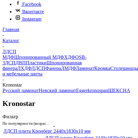
Facebook
Вконтакте
Instagram
Главная
-
Каталог
-
ЛДСП
МДФ
Шпонированный МДФ
ХДФ
OSB-
3
ДСП
ДВП
Пластики
Шпонированная
фанера
ЛХДФ
ЛДСП
Фанера
ЛМДФ
Ламинат
Кромка
Столешниц
и мебельные щиты
-
Kronostar
Русский ламинат
Невский ламинат
Egger
kronospan
ШЕКСНА
Kronostar
Фильтр
По популярности (возрастание)
ЛДСП плита Кронберг 2440х1830x10 мм
ЛДСП плита Кронберг 2440х1830x10 мм