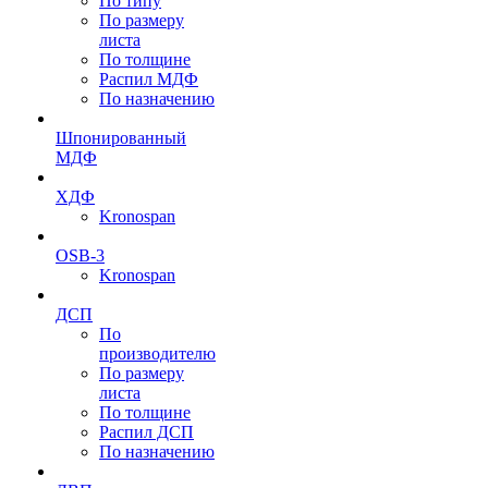
По типу
По размеру
листа
По толщине
Распил МДФ
По назначению
Шпонированный
МДФ
ХДФ
Kronospan
OSB-3
Kronospan
ДСП
По
производителю
По размеру
листа
По толщине
Распил ДСП
По назначению