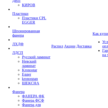
ДВП
КИРОВ
Пластики
Пластики CPL
EGGER
Шпонированная
Как купи
фанера
Усл
ЛХДФ
Распил
Акции
Доставка
оп
Гар
ЛДСП
на 
Русский ламинат
Невский
ламинат
Kronostar
Egger
kronospan
ШЕКСНА
Фанера
ФАНЕРА ФК
Фанера ФСФ
Фанера для