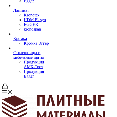
Egger
Ламинат
Kronotex
HDM Elesgo
EGGER
kronospan
Кромка
Кромка Эггер
Столешницы и
мебельные щиты
Продукция
АМК-Троя
Продукция
Egger