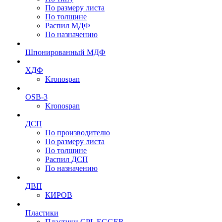
По размеру листа
По толщине
Распил МДФ
По назначению
Шпонированный МДФ
ХДФ
Kronospan
OSB-3
Kronospan
ДСП
По производителю
По размеру листа
По толщине
Распил ДСП
По назначению
ДВП
КИРОВ
Пластики
Пластики CPL EGGER