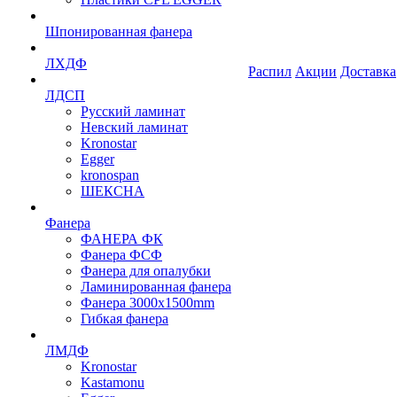
Шпонированная фанера
ЛХДФ
Распил
Акции
Доставка
ЛДСП
Русский ламинат
Невский ламинат
Kronostar
Egger
kronospan
ШЕКСНА
Фанера
ФАНЕРА ФК
Фанера ФСФ
Фанера для опалубки
Ламинированная фанера
Фанера 3000х1500mm
Гибкая фанера
ЛМДФ
Kronostar
Kastamonu