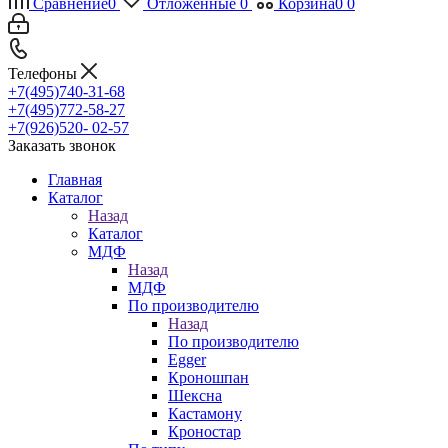
Сравнение
0
Отложенные
0
Корзина
0
0
Телефоны
+7(495)740-31-68
+7(495)772-58-27
+7(926)520- 02-57
Заказать звонок
Главная
Каталог
Назад
Каталог
МДФ
Назад
МДФ
По производителю
Назад
По производителю
Egger
Кроношпан
Шексна
Кастамону
Кроностар