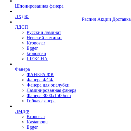
Шпонированная фанера
ЛХДФ
Распил
Акции
Доставка
ЛДСП
Русский ламинат
Невский ламинат
Kronostar
Egger
kronospan
ШЕКСНА
Фанера
ФАНЕРА ФК
Фанера ФСФ
Фанера для опалубки
Ламинированная фанера
Фанера 3000х1500mm
Гибкая фанера
ЛМДФ
Kronostar
Kastamonu
Egger