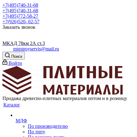
+7(495)740-31-68
+7(495)740-31-68
+7(495)772-58-27
+7(926)520- 02-57
Заказать звонок
МКАД 78км 2А ст.3
migstroyservis@mail.ru
Поиск
Войти
Продажа древесно-плитных материалов оптом и в розницу
Каталог
МДФ
По производителю
По типу