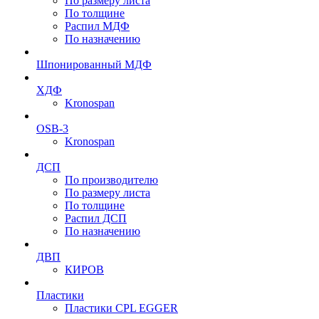
По размеру листа
По толщине
Распил МДФ
По назначению
Шпонированный МДФ
ХДФ
Kronospan
OSB-3
Kronospan
ДСП
По производителю
По размеру листа
По толщине
Распил ДСП
По назначению
ДВП
КИРОВ
Пластики
Пластики CPL EGGER