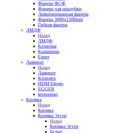
Фанера ФСФ
Фанера для опалубки
Ламинированная фанера
Фанера 3000х1500mm
Гибкая фанера
ЛМДФ
Назад
ЛМДФ
Kronostar
Kastamonu
Egger
Ламинат
Назад
Ламинат
Kronotex
HDM Elesgo
EGGER
kronospan
Кромка
Назад
Кромка
Кромка Эггер
Назад
Кромка Эггер
Белые