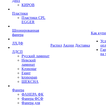
ДВП
КИРОВ
Пластики
Пластики CPL
EGGER
Шпонированная
Как купи
фанера
Усл
ЛХДФ
Распил
Акции
Доставка
оп
Гар
ЛДСП
на 
Русский ламинат
Невский
ламинат
Kronostar
Egger
kronospan
ШЕКСНА
Фанера
ФАНЕРА ФК
Фанера ФСФ
Фанера для