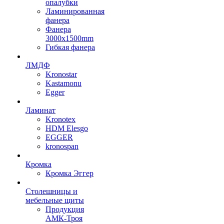
опалубки
Ламинированная
фанера
Фанера
3000х1500mm
Гибкая фанера
ЛМДФ
Kronostar
Kastamonu
Egger
Ламинат
Kronotex
HDM Elesgo
EGGER
kronospan
Кромка
Кромка Эггер
Столешницы и
мебельные щиты
Продукция
АМК-Троя