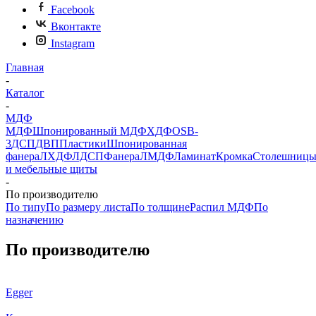
Facebook
Вконтакте
Instagram
Главная
-
Каталог
-
МДФ
МДФ
Шпонированный МДФ
ХДФ
OSB-
3
ДСП
ДВП
Пластики
Шпонированная
фанера
ЛХДФ
ЛДСП
Фанера
ЛМДФ
Ламинат
Кромка
Столешниц
и мебельные щиты
-
По производителю
По типу
По размеру листа
По толщине
Распил МДФ
По
назначению
По производителю
Egger