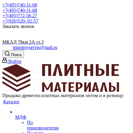
+7(495)740-31-68
+7(495)740-31-68
+7(495)772-58-27
+7(926)520- 02-57
Заказать звонок
МКАД 78км 2А ст.3
migstroyservis@mail.ru
Поиск
Войти
Продажа древесно-плитных материалов оптом и в розницу
Каталог
МДФ
По
производителю