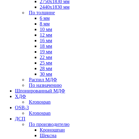
2750х1830 мм
2440х1830 мм
По толщине
6 мм
8 мм
10 мм
12 мм
16 мм
18 мм
19 мм
22 мм
25 мм
28 мм
30 мм
Распил МДФ
По назначению
Шпонированный МДФ
ХДФ
Kronospan
OSB-3
Kronospan
ДСП
По производителю
Кроношпан
Шексна