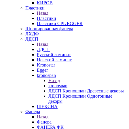
КИРОВ
Пластики
Назад
Пластики
Пластики CPL EGGER
Шпонированная фанера
ЛХДФ
ЛДСП
Назад
ЛДСП
Русский ламинат
Невский ламинат
Kronostar
Egger
kronospan
Назад
kronospan
ЛДСП Кроношпан Древесные декоры
ЛДСП Кроношпан Однотонные
декоры
ШЕКСНА
Фанера
Назад
Фанера
ФАНЕРА ФК