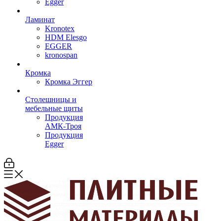
Egger
Ламинат
Kronotex
HDM Elesgo
EGGER
kronospan
Кромка
Кромка Эггер
Столешницы и
мебельные щиты
Продукция
АМК-Троя
Продукция
Egger