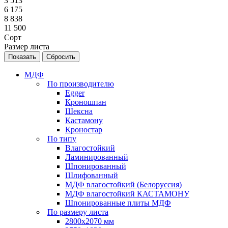
3 513
6 175
8 838
11 500
Сорт
Размер листа
Сбросить
МДФ
По производителю
Egger
Кроношпан
Шексна
Кастамону
Кроностар
По типу
Влагостойкий
Ламинированный
Шпонированный
Шлифованный
МДФ влагостойкий (Белоруссия)
МДФ влагостойкий КАСТАМОНУ
Шпонированные плиты МДФ
По размеру листа
2800х2070 мм