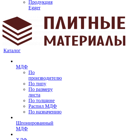
Продукция
Egger
Каталог
МДФ
По
производителю
По типу
По размеру
листа
По толщине
Распил МДФ
По назначению
Шпонированный
МДФ
ХДФ