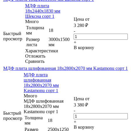
МДФ плита
18х2440х1830 мм
Шексна сорт 1
Цена от
Много
3 280
₽
Толщина
18
-
мм
Быстрый
просмотр
Размер
3000х1500
+
листа
мм
В корзину
Характеристики
Отложить
Сравнить
МДФ плита шлифованная 18х2800х2070 мм Kastamonu сорт 1
МДФ плита
шлифованная
18х2800х2070 мм
Kastamonu сорт 1
Много
Цена от
МДФ шлифованная
3 380
₽
18х2800х2070 мм
-
Kastamonu сорт 1
Быстрый
Толщина
просмотр
18
+
мм
В корзину
Размер
2500х1250