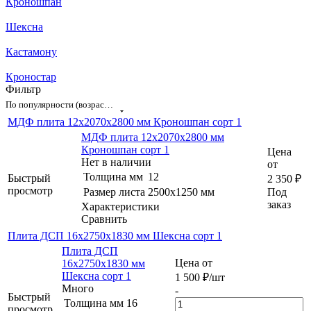
Кроношпан
Шексна
Кастамону
Кроностар
Фильтр
По популярности (возрастание)
МДФ плита 12х2070х2800 мм Кроношпан сорт 1
МДФ плита 12х2070х2800 мм
Кроношпан сорт 1
Цена
Нет в наличии
от
Толщина мм
12
Быстрый
2 350
₽
просмотр
Размер листа
2500х1250 мм
Под
заказ
Характеристики
Сравнить
Плита ДСП 16x2750x1830 мм Шексна сорт 1
Плита ДСП
Цена от
16x2750x1830 мм
Шексна сорт 1
1 500
₽
/шт
Много
-
Быстрый
Толщина мм
16
просмотр