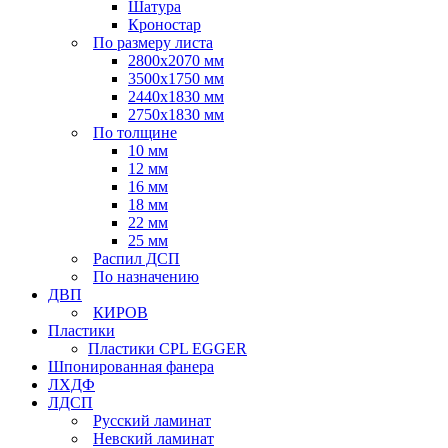
Шатура
Кроностар
По размеру листа
2800х2070 мм
3500х1750 мм
2440х1830 мм
2750х1830 мм
По толщине
10 мм
12 мм
16 мм
18 мм
22 мм
25 мм
Распил ДСП
По назначению
ДВП
КИРОВ
Пластики
Пластики CPL EGGER
Шпонированная фанера
ЛХДФ
ЛДСП
Русский ламинат
Невский ламинат