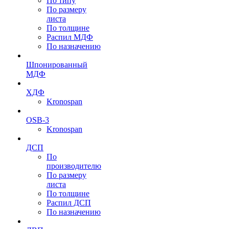
По типу
По размеру
листа
По толщине
Распил МДФ
По назначению
Шпонированный
МДФ
ХДФ
Kronospan
OSB-3
Kronospan
ДСП
По
производителю
По размеру
листа
По толщине
Распил ДСП
По назначению