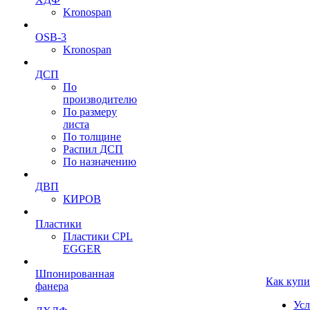
Kronospan
OSB-3
Kronospan
ДСП
По
производителю
По размеру
листа
По толщине
Распил ДСП
По назначению
ДВП
КИРОВ
Пластики
Пластики CPL
EGGER
Шпонированная
Как купи
фанера
Усл