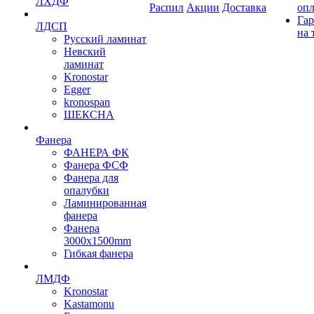
ЛХДФ
Распил
Акции
Доставка
оп
Гар
ЛДСП
на 
Русский ламинат
Невский
ламинат
Kronostar
Egger
kronospan
ШЕКСНА
Фанера
ФАНЕРА ФК
Фанера ФСФ
Фанера для
опалубки
Ламинированная
фанера
Фанера
3000х1500mm
Гибкая фанера
ЛМДФ
Kronostar
Kastamonu