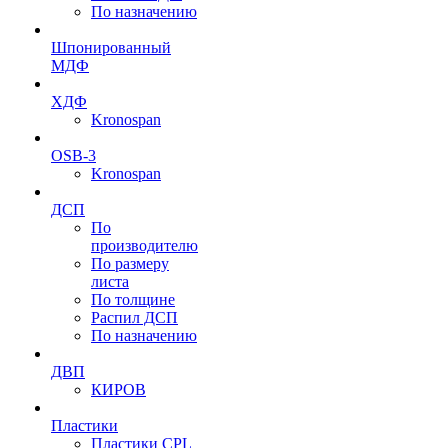
По назначению
Шпонированный
МДФ
ХДФ
Kronospan
OSB-3
Kronospan
ДСП
По
производителю
По размеру
листа
По толщине
Распил ДСП
По назначению
ДВП
КИРОВ
Пластики
Пластики CPL