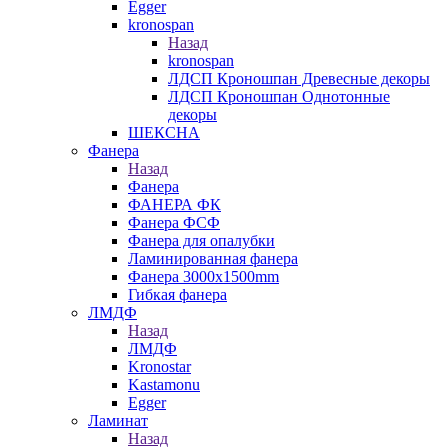
Egger
kronospan
Назад
kronospan
ЛДСП Кроношпан Древесные декоры
ЛДСП Кроношпан Однотонные
декоры
ШЕКСНА
Фанера
Назад
Фанера
ФАНЕРА ФК
Фанера ФСФ
Фанера для опалубки
Ламинированная фанера
Фанера 3000х1500mm
Гибкая фанера
ЛМДФ
Назад
ЛМДФ
Kronostar
Kastamonu
Egger
Ламинат
Назад