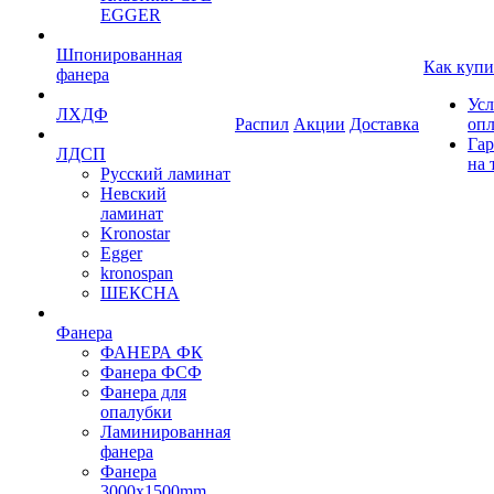
EGGER
Шпонированная
Как купи
фанера
Усл
ЛХДФ
Распил
Акции
Доставка
оп
Гар
ЛДСП
на 
Русский ламинат
Невский
ламинат
Kronostar
Egger
kronospan
ШЕКСНА
Фанера
ФАНЕРА ФК
Фанера ФСФ
Фанера для
опалубки
Ламинированная
фанера
Фанера
3000х1500mm