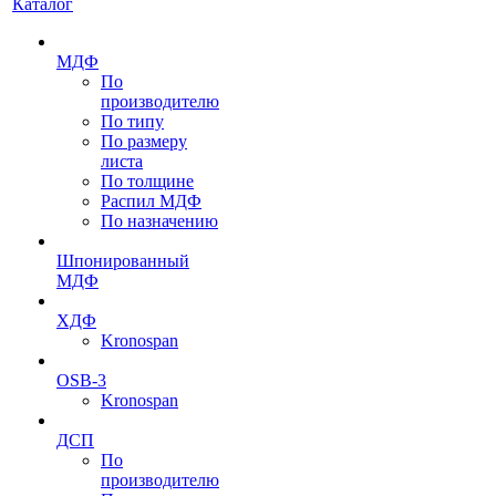
Каталог
МДФ
По
производителю
По типу
По размеру
листа
По толщине
Распил МДФ
По назначению
Шпонированный
МДФ
ХДФ
Kronospan
OSB-3
Kronospan
ДСП
По
производителю