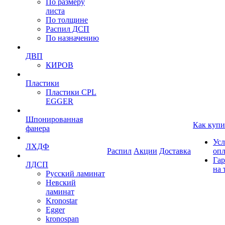
По размеру
листа
По толщине
Распил ДСП
По назначению
ДВП
КИРОВ
Пластики
Пластики CPL
EGGER
Шпонированная
Как купи
фанера
Усл
ЛХДФ
Распил
Акции
Доставка
оп
Гар
ЛДСП
на 
Русский ламинат
Невский
ламинат
Kronostar
Egger
kronospan