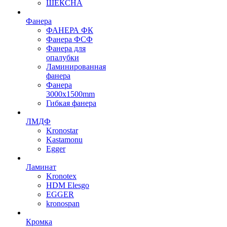
ШЕКСНА
Фанера
ФАНЕРА ФК
Фанера ФСФ
Фанера для
опалубки
Ламинированная
фанера
Фанера
3000х1500mm
Гибкая фанера
ЛМДФ
Kronostar
Kastamonu
Egger
Ламинат
Kronotex
HDM Elesgo
EGGER
kronospan
Кромка