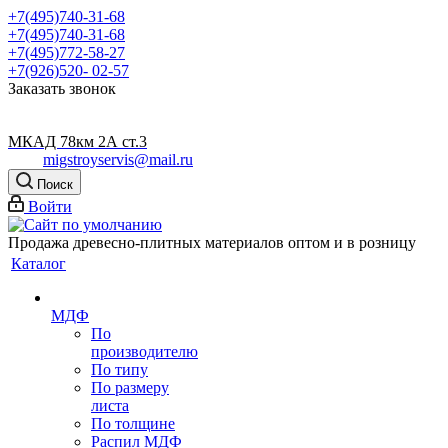
+7(495)740-31-68
+7(495)740-31-68
+7(495)772-58-27
+7(926)520- 02-57
Заказать звонок
МКАД 78км 2А ст.3
migstroyservis@mail.ru
Поиск
Войти
Продажа древесно-плитных материалов оптом и в розницу
Каталог
МДФ
По
производителю
По типу
По размеру
листа
По толщине
Распил МДФ