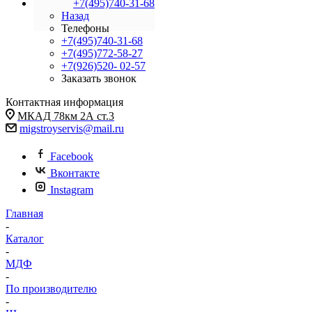
+7(495)740-31-68
Назад
Телефоны
+7(495)740-31-68
+7(495)772-58-27
+7(926)520- 02-57
Заказать звонок
Контактная информация
МКАД 78км 2А ст.3
migstroyservis@mail.ru
Facebook
Вконтакте
Instagram
Главная
-
Каталог
-
МДФ
-
По производителю
-