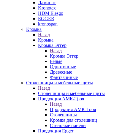
Ламинат
Kronotex
HDM Elesgo
EGGER
kronospan
Кромка
Назад
Кромка
Кромка Эггер
Назад
Кромка Эггер
Белые
Однотонные
Древесные
Фантазийные
Столешницы и мебельные щиты
Назад
Столешницы и мебельные щиты
Продукция АМК-Троя
Назад
Продукция АМК-Троя
Столешницы
Кромка для столешниц
Стеновые панели
Продукция Egger