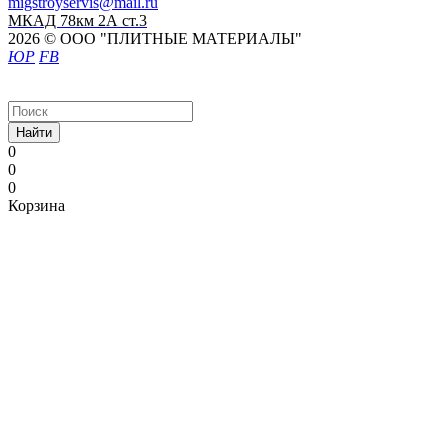
migstroyservis@mail.ru
МКАД 78км 2А ст.3
2026 © ООО "ПЛИТНЫЕ МАТЕРИАЛЫ"
ЮР
FB
Найти
0
0
0
Корзина