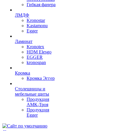
Гибкая фанера
ЛМДФ
Kronostar
Kastamonu
Egger
Ламинат
Kronotex
HDM Elesgo
EGGER
kronospan
Кромка
Кромка Эггер
Столешницы и
мебельные щиты
Продукция
АМК-Троя
Продукция
Egger