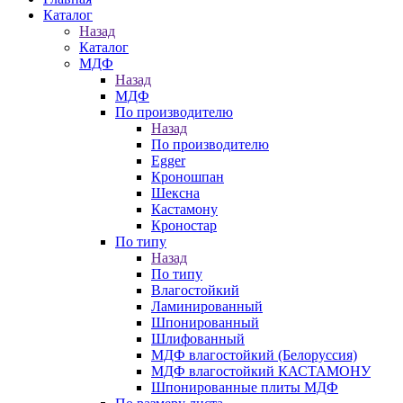
Каталог
Назад
Каталог
МДФ
Назад
МДФ
По производителю
Назад
По производителю
Egger
Кроношпан
Шексна
Кастамону
Кроностар
По типу
Назад
По типу
Влагостойкий
Ламинированный
Шпонированный
Шлифованный
МДФ влагостойкий (Белоруссия)
МДФ влагостойкий КАСТАМОНУ
Шпонированные плиты МДФ