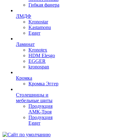
Гибкая фанера
ЛМДФ
Kronostar
Kastamonu
Egger
Ламинат
Kronotex
HDM Elesgo
EGGER
kronospan
Кромка
Кромка Эггер
Столешницы и
мебельные щиты
Продукция
АМК-Троя
Продукция
Egger