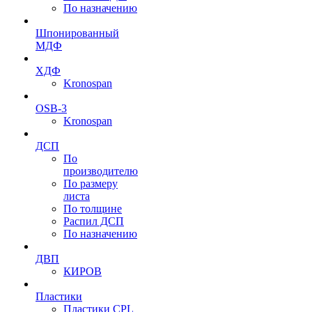
По назначению
Шпонированный
МДФ
ХДФ
Kronospan
OSB-3
Kronospan
ДСП
По
производителю
По размеру
листа
По толщине
Распил ДСП
По назначению
ДВП
КИРОВ
Пластики
Пластики CPL