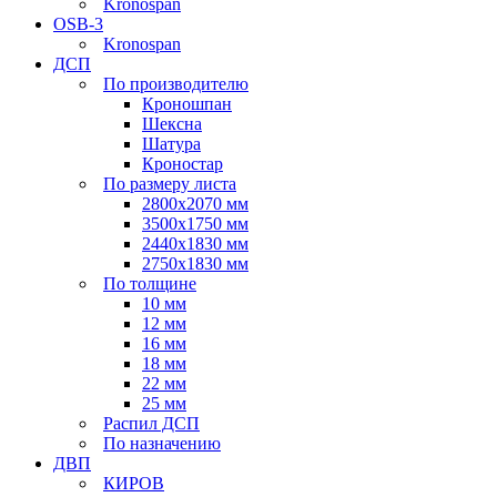
Kronospan
OSB-3
Kronospan
ДСП
По производителю
Кроношпан
Шексна
Шатура
Кроностар
По размеру листа
2800х2070 мм
3500х1750 мм
2440х1830 мм
2750х1830 мм
По толщине
10 мм
12 мм
16 мм
18 мм
22 мм
25 мм
Распил ДСП
По назначению
ДВП
КИРОВ