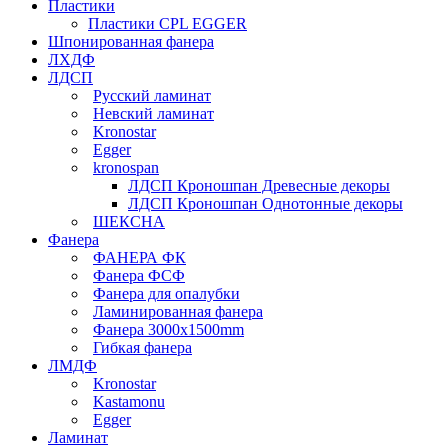
Пластики
Пластики CPL EGGER
Шпонированная фанера
ЛХДФ
ЛДСП
Русский ламинат
Невский ламинат
Kronostar
Egger
kronospan
ЛДСП Кроношпан Древесные декоры
ЛДСП Кроношпан Однотонные декоры
ШЕКСНА
Фанера
ФАНЕРА ФК
Фанера ФСФ
Фанера для опалубки
Ламинированная фанера
Фанера 3000х1500mm
Гибкая фанера
ЛМДФ
Kronostar
Kastamonu
Egger
Ламинат