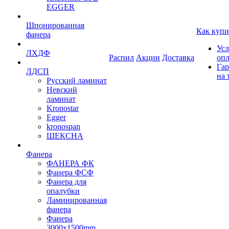
EGGER
Шпонированная
Как купи
фанера
Усл
ЛХДФ
Распил
Акции
Доставка
оп
Гар
ЛДСП
на 
Русский ламинат
Невский
ламинат
Kronostar
Egger
kronospan
ШЕКСНА
Фанера
ФАНЕРА ФК
Фанера ФСФ
Фанера для
опалубки
Ламинированная
фанера
Фанера
3000х1500mm