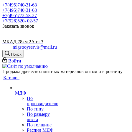
+7(495)740-31-68
+7(495)740-31-68
+7(495)772-58-27
+7(926)520- 02-57
Заказать звонок
МКАД 78км 2А ст.3
migstroyservis@mail.ru
Поиск
Войти
Продажа древесно-плитных материалов оптом и в розницу
Каталог
МДФ
По
производителю
По типу
По размеру
листа
По толщине
Распил МДФ