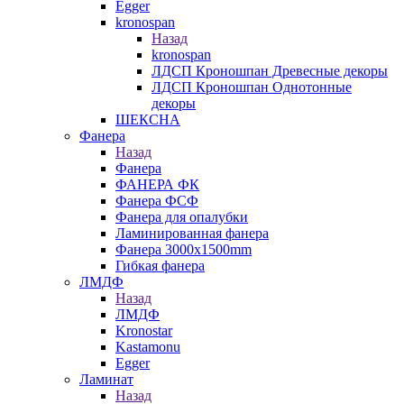
Egger
kronospan
Назад
kronospan
ЛДСП Кроношпан Древесные декоры
ЛДСП Кроношпан Однотонные
декоры
ШЕКСНА
Фанера
Назад
Фанера
ФАНЕРА ФК
Фанера ФСФ
Фанера для опалубки
Ламинированная фанера
Фанера 3000х1500mm
Гибкая фанера
ЛМДФ
Назад
ЛМДФ
Kronostar
Kastamonu
Egger
Ламинат
Назад