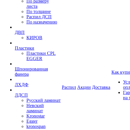
По размеру
листа
По толщине
Распил ДСП
По назначению
ДВП
КИРОВ
Пластики
Пластики CPL
EGGER
Шпонированная
Как купи
фанера
Усл
ЛХДФ
Распил
Акции
Доставка
оп
Гар
ЛДСП
на 
Русский ламинат
Невский
ламинат
Kronostar
Egger
kronospan