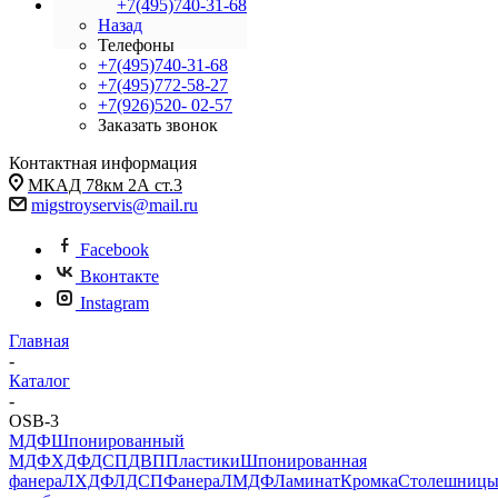
+7(495)740-31-68
Назад
Телефоны
+7(495)740-31-68
+7(495)772-58-27
+7(926)520- 02-57
Заказать звонок
Контактная информация
МКАД 78км 2А ст.3
migstroyservis@mail.ru
Facebook
Вконтакте
Instagram
Главная
-
Каталог
-
OSB-3
МДФ
Шпонированный
МДФ
ХДФ
ДСП
ДВП
Пластики
Шпонированная
фанера
ЛХДФ
ЛДСП
Фанера
ЛМДФ
Ламинат
Кромка
Столешниц