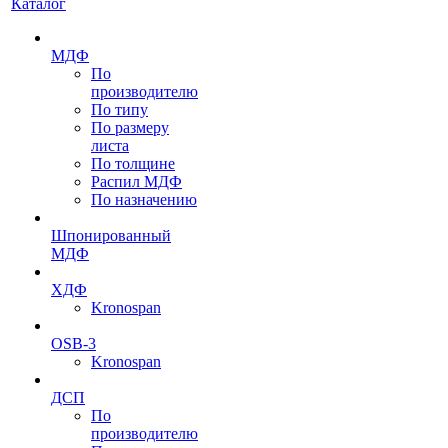
Каталог
МДФ
По
производителю
По типу
По размеру
листа
По толщине
Распил МДФ
По назначению
Шпонированный
МДФ
ХДФ
Kronospan
OSB-3
Kronospan
ДСП
По
производителю