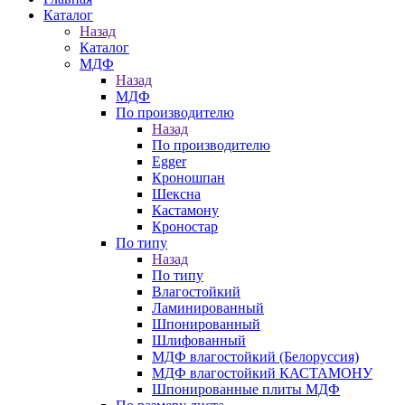
Каталог
Назад
Каталог
МДФ
Назад
МДФ
По производителю
Назад
По производителю
Egger
Кроношпан
Шексна
Кастамону
Кроностар
По типу
Назад
По типу
Влагостойкий
Ламинированный
Шпонированный
Шлифованный
МДФ влагостойкий (Белоруссия)
МДФ влагостойкий КАСТАМОНУ
Шпонированные плиты МДФ