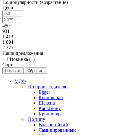
По популярности (возрастание)
Цена
450
931
1 413
1 894
2 375
Наши предложения
Новинка (
1
)
Сорт
Сбросить
МДФ
По производителю
Egger
Кроношпан
Шексна
Кастамону
Кроностар
По типу
Влагостойкий
Ламинированный