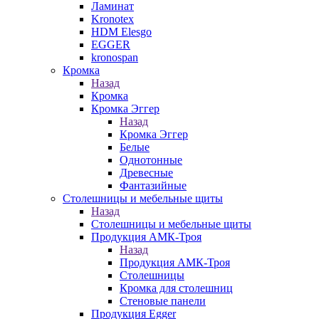
Ламинат
Kronotex
HDM Elesgo
EGGER
kronospan
Кромка
Назад
Кромка
Кромка Эггер
Назад
Кромка Эггер
Белые
Однотонные
Древесные
Фантазийные
Столешницы и мебельные щиты
Назад
Столешницы и мебельные щиты
Продукция АМК-Троя
Назад
Продукция АМК-Троя
Столешницы
Кромка для столешниц
Стеновые панели
Продукция Egger