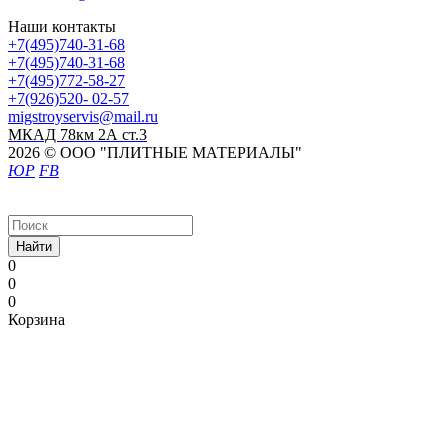
Наши контакты
+7(495)740-31-68
+7(495)740-31-68
+7(495)772-58-27
+7(926)520- 02-57
migstroyservis@mail.ru
МКАД 78км 2А ст.3
2026 © ООО "ПЛИТНЫЕ МАТЕРИАЛЫ"
ЮР
FB
Найти
0
0
0
Корзина