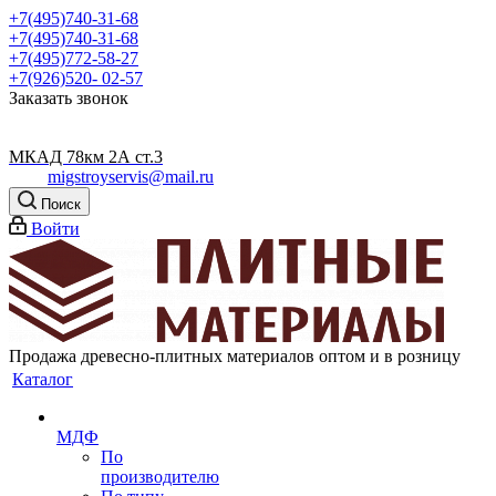
+7(495)740-31-68
+7(495)740-31-68
+7(495)772-58-27
+7(926)520- 02-57
Заказать звонок
МКАД 78км 2А ст.3
migstroyservis@mail.ru
Поиск
Войти
Продажа древесно-плитных материалов оптом и в розницу
Каталог
МДФ
По
производителю