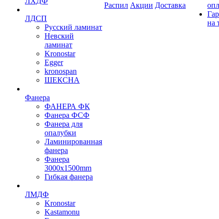
ЛХДФ
Распил
Акции
Доставка
оп
Гар
ЛДСП
на 
Русский ламинат
Невский
ламинат
Kronostar
Egger
kronospan
ШЕКСНА
Фанера
ФАНЕРА ФК
Фанера ФСФ
Фанера для
опалубки
Ламинированная
фанера
Фанера
3000х1500mm
Гибкая фанера
ЛМДФ
Kronostar
Kastamonu