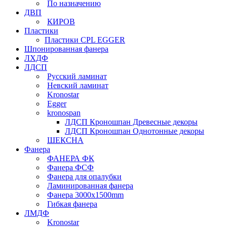
По назначению
ДВП
КИРОВ
Пластики
Пластики CPL EGGER
Шпонированная фанера
ЛХДФ
ЛДСП
Русский ламинат
Невский ламинат
Kronostar
Egger
kronospan
ЛДСП Кроношпан Древесные декоры
ЛДСП Кроношпан Однотонные декоры
ШЕКСНА
Фанера
ФАНЕРА ФК
Фанера ФСФ
Фанера для опалубки
Ламинированная фанера
Фанера 3000х1500mm
Гибкая фанера
ЛМДФ
Kronostar