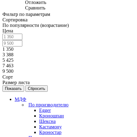
Отложить
Сравнить
Фильтр по параметрам
Сортировка
По популярности (возрастание)
Цена
1 350
3 388
5 425
7 463
9 500
Сорт
Размер листа
Сбросить
МДФ
По производителю
Egger
Кроношпан
Шексна
Кастамону
Кроностар