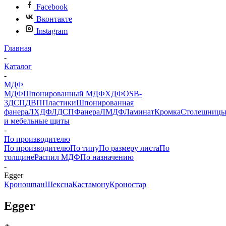
Facebook
Вконтакте
Instagram
Главная
-
Каталог
-
МДФ
МДФ
Шпонированный МДФ
ХДФ
OSB-
3
ДСП
ДВП
Пластики
Шпонированная
фанера
ЛХДФ
ЛДСП
Фанера
ЛМДФ
Ламинат
Кромка
Столешниц
и мебельные щиты
-
По производителю
По производителю
По типу
По размеру листа
По
толщине
Распил МДФ
По назначению
-
Egger
Кроношпан
Шексна
Кастамону
Кроностар
Egger