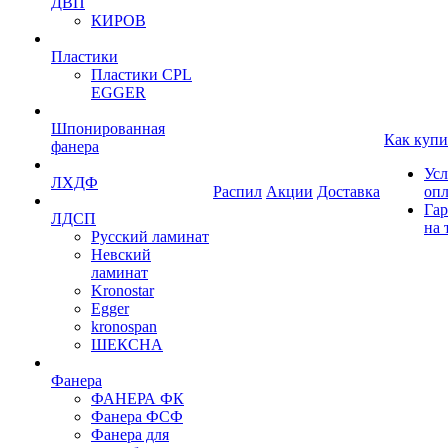
ДВП
КИРОВ
Пластики
Пластики CPL
EGGER
Шпонированная
Как купи
фанера
Усл
ЛХДФ
Распил
Акции
Доставка
оп
Гар
ЛДСП
на 
Русский ламинат
Невский
ламинат
Kronostar
Egger
kronospan
ШЕКСНА
Фанера
ФАНЕРА ФК
Фанера ФСФ
Фанера для