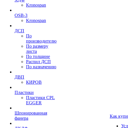
Kronospan
OSB-3
Kronospan
ДСП
По
производителю
По размеру
листа
По толщине
Распил ДСП
По назначению
ДВП
КИРОВ
Пластики
Пластики CPL
EGGER
Шпонированная
Как купи
фанера
Усл