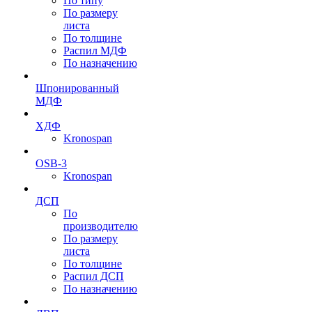
По типу
По размеру
листа
По толщине
Распил МДФ
По назначению
Шпонированный
МДФ
ХДФ
Kronospan
OSB-3
Kronospan
ДСП
По
производителю
По размеру
листа
По толщине
Распил ДСП
По назначению