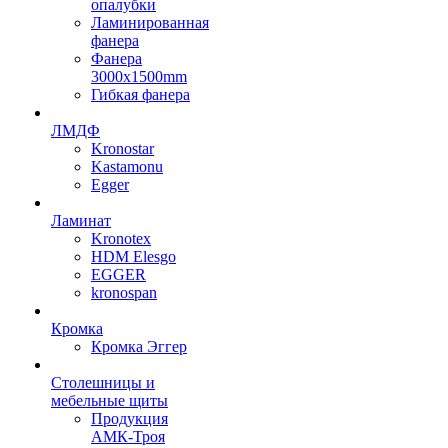
опалубки
Ламинированная
фанера
Фанера
3000х1500mm
Гибкая фанера
ЛМДФ
Kronostar
Kastamonu
Egger
Ламинат
Kronotex
HDM Elesgo
EGGER
kronospan
Кромка
Кромка Эггер
Столешницы и
мебельные щиты
Продукция
АМК-Троя