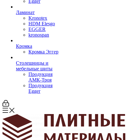
Egger
Ламинат
Kronotex
HDM Elesgo
EGGER
kronospan
Кромка
Кромка Эггер
Столешницы и
мебельные щиты
Продукция
АМК-Троя
Продукция
Egger