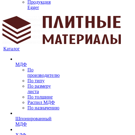
Продукция
Egger
Каталог
МДФ
По
производителю
По типу
По размеру
листа
По толщине
Распил МДФ
По назначению
Шпонированный
МДФ
ХДФ