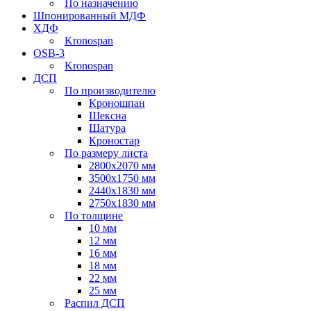
По назначению
Шпонированный МДФ
ХДФ
Kronospan
OSB-3
Kronospan
ДСП
По производителю
Кроношпан
Шексна
Шатура
Кроностар
По размеру листа
2800х2070 мм
3500х1750 мм
2440х1830 мм
2750х1830 мм
По толщине
10 мм
12 мм
16 мм
18 мм
22 мм
25 мм
Распил ДСП