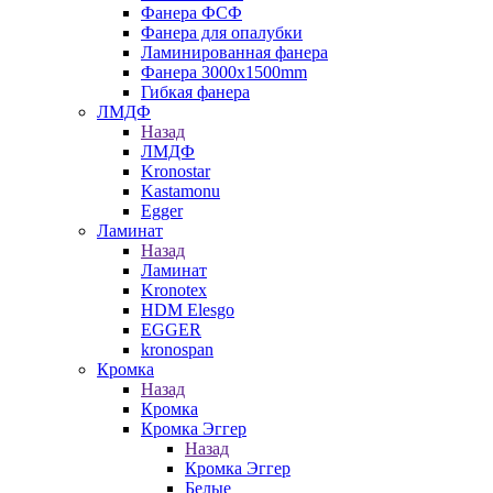
Фанера ФСФ
Фанера для опалубки
Ламинированная фанера
Фанера 3000х1500mm
Гибкая фанера
ЛМДФ
Назад
ЛМДФ
Kronostar
Kastamonu
Egger
Ламинат
Назад
Ламинат
Kronotex
HDM Elesgo
EGGER
kronospan
Кромка
Назад
Кромка
Кромка Эггер
Назад
Кромка Эггер
Белые