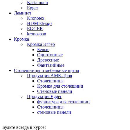
Kastamonu
Egger
Ламинат
Kronotex
HDM Elesgo
EGGER
kronospan
Кромка
Кромка Эггер
Белые
Однотонные
Древесные
Фантазийные
Столешницы и мебельные щиты
Продукция АМК-Троя
Столешницы
Кромка для столешниц
Стеновые панели
Продукция Egger
фурнитура для столешниц
Столешницы
стеновые панели
Будьте всегда в курсе!