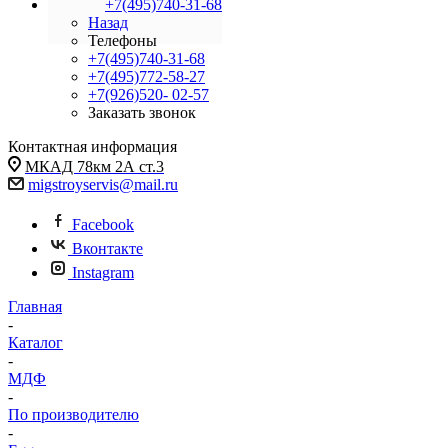
+7(495)740-31-68
Назад
Телефоны
+7(495)740-31-68
+7(495)772-58-27
+7(926)520- 02-57
Заказать звонок
Контактная информация
МКАД 78км 2А ст.3
migstroyservis@mail.ru
Facebook
Вконтакте
Instagram
Главная
-
Каталог
-
МДФ
-
По производителю
-