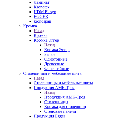
Ламинат
Kronotex
HDM Elesgo
EGGER
kronospan
Кромка
Назад
Кромка
Кромка Эггер
Назад
Кромка Эггер
Белые
Однотонные
Древесные
Фантазийные
Столешницы и мебельные щиты
Назад
Столешницы и мебельные щиты
Продукция АМК-Троя
Назад
Продукция АМК-Троя
Столешницы
Кромка для столешниц
Стеновые панели
Продукция Egger