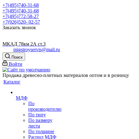
+7(495)740-31-68
+7(495)740-31-68
+7(495)772-58-27
+7(926)520- 02-57
Заказать звонок
МКАД 78км 2А ст.3
migstroyservis@mail.ru
Поиск
Войти
Продажа древесно-плитных материалов оптом и в розницу
Каталог
МДФ
По
производителю
По типу
По размеру
листа
По толщине
Распил МДФ