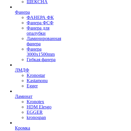
ШЕКСНА
Фанера
ФАНЕРА ФК
Фанера ФСФ
Фанера для
опалубки
Ламинированная
фанера
Фанера
3000х1500mm
Гибкая фанера
ЛМДФ
Kronostar
Kastamonu
Egger
Ламинат
Kronotex
HDM Elesgo
EGGER
kronospan
Кромка