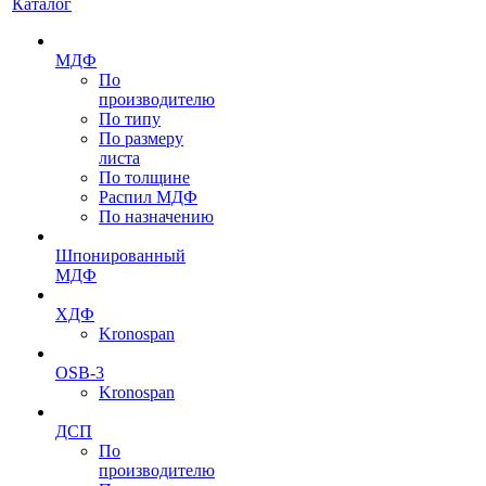
Каталог
МДФ
По
производителю
По типу
По размеру
листа
По толщине
Распил МДФ
По назначению
Шпонированный
МДФ
ХДФ
Kronospan
OSB-3
Kronospan
ДСП
По
производителю