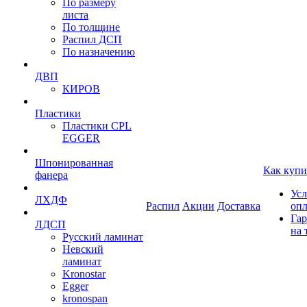
По размеру
листа
По толщине
Распил ДСП
По назначению
ДВП
КИРОВ
Пластики
Пластики CPL
EGGER
Шпонированная
Как купи
фанера
Усл
ЛХДФ
Распил
Акции
Доставка
оп
Гар
ЛДСП
на 
Русский ламинат
Невский
ламинат
Kronostar
Egger
kronospan