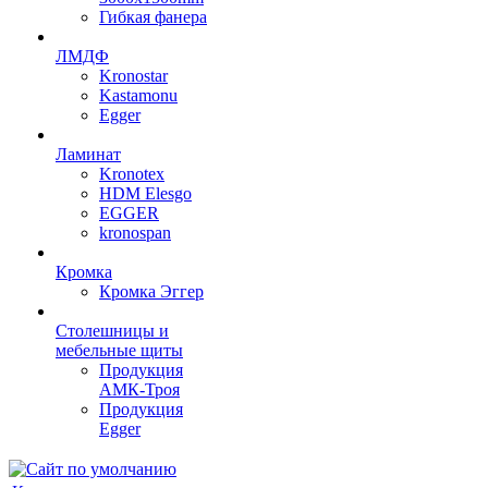
Гибкая фанера
ЛМДФ
Kronostar
Kastamonu
Egger
Ламинат
Kronotex
HDM Elesgo
EGGER
kronospan
Кромка
Кромка Эггер
Столешницы и
мебельные щиты
Продукция
АМК-Троя
Продукция
Egger