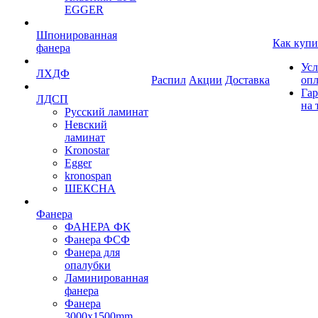
EGGER
Шпонированная
Как купи
фанера
Усл
ЛХДФ
Распил
Акции
Доставка
оп
Гар
ЛДСП
на 
Русский ламинат
Невский
ламинат
Kronostar
Egger
kronospan
ШЕКСНА
Фанера
ФАНЕРА ФК
Фанера ФСФ
Фанера для
опалубки
Ламинированная
фанера
Фанера
3000х1500mm