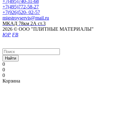
+7(495)740-31-68
+7(495)772-58-27
+7(926)520- 02-57
migstroyservis@mail.ru
МКАД 78км 2А ст.3
2026 © ООО "ПЛИТНЫЕ МАТЕРИАЛЫ"
ЮР
FB
Найти
0
0
0
Корзина