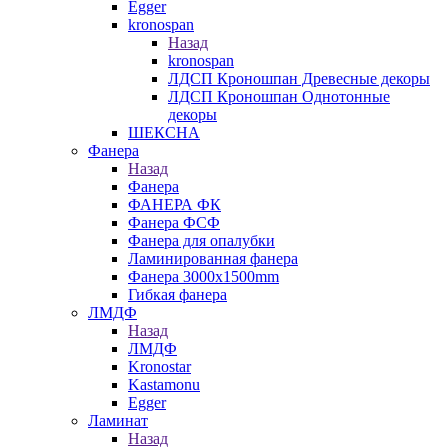
Egger
kronospan
Назад
kronospan
ЛДСП Кроношпан Древесные декоры
ЛДСП Кроношпан Однотонные
декоры
ШЕКСНА
Фанера
Назад
Фанера
ФАНЕРА ФК
Фанера ФСФ
Фанера для опалубки
Ламинированная фанера
Фанера 3000х1500mm
Гибкая фанера
ЛМДФ
Назад
ЛМДФ
Kronostar
Kastamonu
Egger
Ламинат
Назад