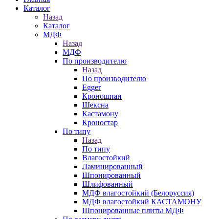
Каталог
Назад
Каталог
МДФ
Назад
МДФ
По производителю
Назад
По производителю
Egger
Кроношпан
Шексна
Кастамону
Кроностар
По типу
Назад
По типу
Влагостойкий
Ламинированный
Шпонированный
Шлифованный
МДФ влагостойкий (Белоруссия)
МДФ влагостойкий КАСТАМОНУ
Шпонированные плиты МДФ