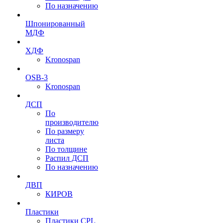
По назначению
Шпонированный
МДФ
ХДФ
Kronospan
OSB-3
Kronospan
ДСП
По
производителю
По размеру
листа
По толщине
Распил ДСП
По назначению
ДВП
КИРОВ
Пластики
Пластики CPL