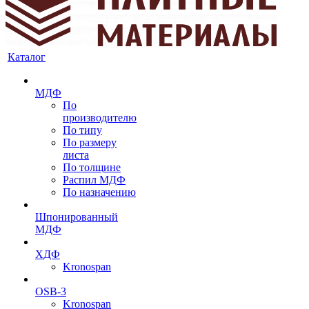
Каталог
МДФ
По
производителю
По типу
По размеру
листа
По толщине
Распил МДФ
По назначению
Шпонированный
МДФ
ХДФ
Kronospan
OSB-3
Kronospan