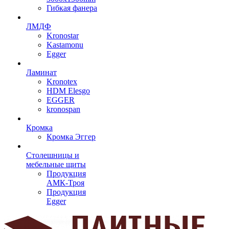
Гибкая фанера
ЛМДФ
Kronostar
Kastamonu
Egger
Ламинат
Kronotex
HDM Elesgo
EGGER
kronospan
Кромка
Кромка Эггер
Столешницы и
мебельные щиты
Продукция
АМК-Троя
Продукция
Egger