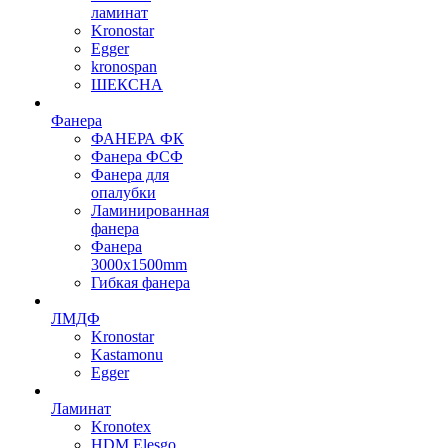
ламинат
Kronostar
Egger
kronospan
ШЕКСНА
Фанера
ФАНЕРА ФК
Фанера ФСФ
Фанера для
опалубки
Ламинированная
фанера
Фанера
3000х1500mm
Гибкая фанера
ЛМДФ
Kronostar
Kastamonu
Egger
Ламинат
Kronotex
HDM Elesgo