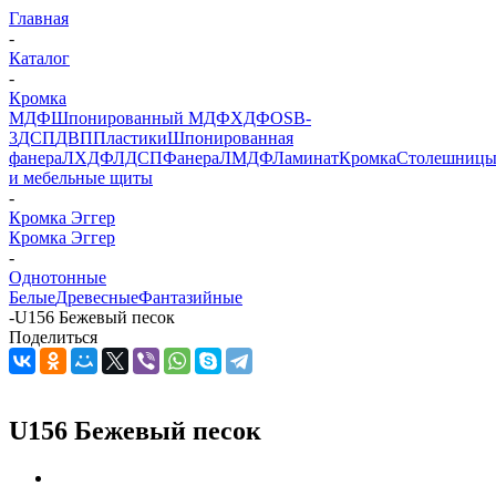
Главная
-
Каталог
-
Кромка
МДФ
Шпонированный МДФ
ХДФ
OSB-
3
ДСП
ДВП
Пластики
Шпонированная
фанера
ЛХДФ
ЛДСП
Фанера
ЛМДФ
Ламинат
Кромка
Столешниц
и мебельные щиты
-
Кромка Эггер
Кромка Эггер
-
Однотонные
Белые
Древесные
Фантазийные
-
U156 Бежевый песок
Поделиться
U156 Бежевый песок