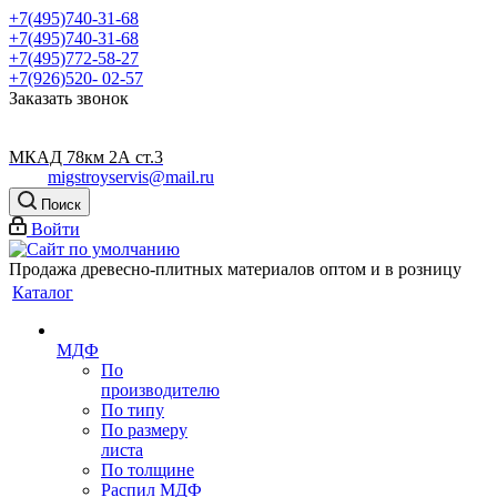
+7(495)740-31-68
+7(495)740-31-68
+7(495)772-58-27
+7(926)520- 02-57
Заказать звонок
МКАД 78км 2А ст.3
migstroyservis@mail.ru
Поиск
Войти
Продажа древесно-плитных материалов оптом и в розницу
Каталог
МДФ
По
производителю
По типу
По размеру
листа
По толщине
Распил МДФ