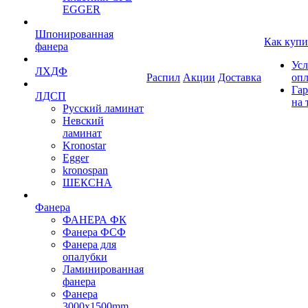
EGGER
Шпонированная
Как купи
фанера
Усл
ЛХДФ
Распил
Акции
Доставка
оп
Гар
ЛДСП
на 
Русский ламинат
Невский
ламинат
Kronostar
Egger
kronospan
ШЕКСНА
Фанера
ФАНЕРА ФК
Фанера ФСФ
Фанера для
опалубки
Ламинированная
фанера
Фанера
3000х1500mm