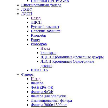
Пластики CPL EGGER
Шпонированная фанера
ЛХДФ
ЛДСП
Назад
ЛДСП
Русский ламинат
Невский ламинат
Kronostar
Egger
kronospan
Назад
kronospan
ЛДСП Кроношпан Древесные декоры
ЛДСП Кроношпан Однотонные
декоры
ШЕКСНА
Фанера
Назад
Фанера
ФАНЕРА ФК
Фанера ФСФ
Фанера для опалубки
Ламинированная фанера
Фанера 3000х1500mm