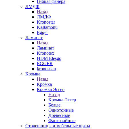
Гибкая фанера
ЛМДФ
Назад
ЛМДФ
Kronostar
Kastamonu
Egger
Ламинат
Назад
Ламинат
Kronotex
HDM Elesgo
EGGER
kronospan
Кромка
Назад
Кромка
Кромка Эггер
Назад
Кромка Эггер
Белые
Однотонные
Древесные
Фантазийные
Столешницы и мебельные щиты