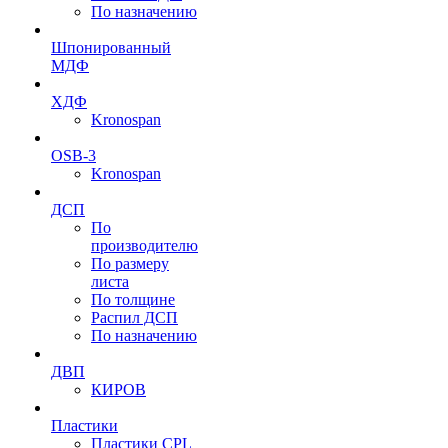
По назначению
Шпонированный
МДФ
ХДФ
Kronospan
OSB-3
Kronospan
ДСП
По
производителю
По размеру
листа
По толщине
Распил ДСП
По назначению
ДВП
КИРОВ
Пластики
Пластики CPL