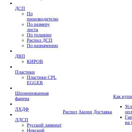
ДСП
По
производителю
По размеру
листа
По толщине
Распил ДСП
По назначению
ДВП
КИРОВ
Пластики
Пластики CPL
EGGER
Шпонированная
Как купи
фанера
Усл
ЛХДФ
Распил
Акции
Доставка
оп
Гар
ЛДСП
на 
Русский ламинат
Невский