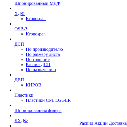
Шпонированный МДФ
ХДФ
Kronospan
OSB-3
Kronospan
ДСП
По производителю
По размеру листа
По толщине
Распил ДСП
По назначению
ДВП
КИРОВ
Пластики
Пластики CPL EGGER
Шпонированная фанера
ЛХДФ
Распил
Акции
Доставка