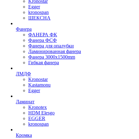
Kronostar
Egger
kronospan
ШЕКСНА
Фанера
ФАНЕРА ФК
Фанера ФСФ
Фанера для опалубки
Ламинированная фанера
Фанера 3000х1500mm
Гибкая фанера
ЛМДФ
Kronostar
Kastamonu
Egger
Ламинат
Kronotex
HDM Elesgo
EGGER
kronospan
Кромка