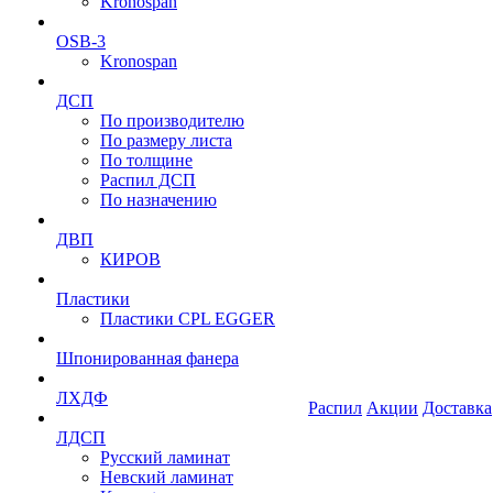
Kronospan
OSB-3
Kronospan
ДСП
По производителю
По размеру листа
По толщине
Распил ДСП
По назначению
ДВП
КИРОВ
Пластики
Пластики CPL EGGER
Шпонированная фанера
ЛХДФ
Распил
Акции
Доставка
ЛДСП
Русский ламинат
Невский ламинат