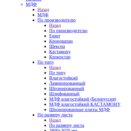
МДФ
Назад
МДФ
По производителю
Назад
По производителю
Egger
Кроношпан
Шексна
Кастамону
Кроностар
По типу
Назад
По типу
Влагостойкий
Ламинированный
Шпонированный
Шлифованный
МДФ влагостойкий (Белоруссия)
МДФ влагостойкий КАСТАМОНУ
Шпонированные плиты МДФ
По размеру листа
Назад
По размеру листа
2800х2070 мм