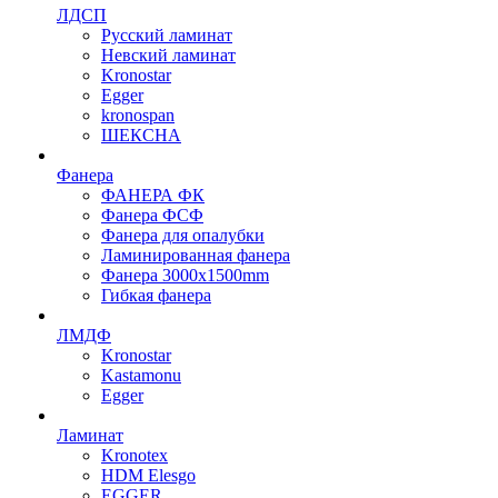
ЛДСП
Русский ламинат
Невский ламинат
Kronostar
Egger
kronospan
ШЕКСНА
Фанера
ФАНЕРА ФК
Фанера ФСФ
Фанера для опалубки
Ламинированная фанера
Фанера 3000х1500mm
Гибкая фанера
ЛМДФ
Kronostar
Kastamonu
Egger
Ламинат
Kronotex
HDM Elesgo
EGGER