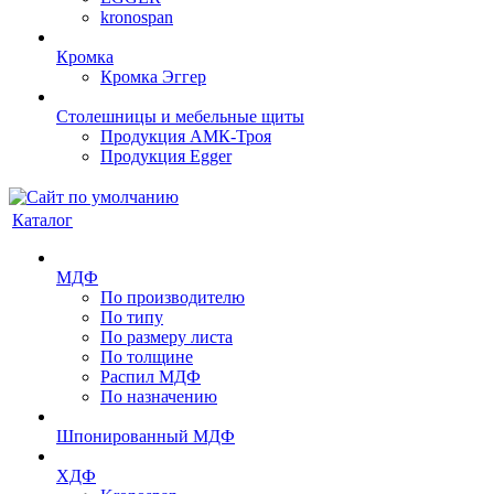
kronospan
Кромка
Кромка Эггер
Столешницы и мебельные щиты
Продукция АМК-Троя
Продукция Egger
Каталог
МДФ
По производителю
По типу
По размеру листа
По толщине
Распил МДФ
По назначению
Шпонированный МДФ
ХДФ