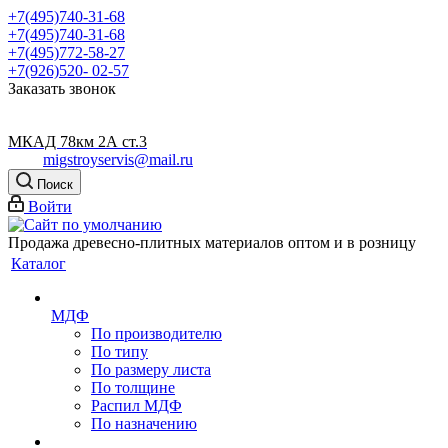
+7(495)740-31-68
+7(495)740-31-68
+7(495)772-58-27
+7(926)520- 02-57
Заказать звонок
МКАД 78км 2А ст.3
migstroyservis@mail.ru
Поиск
Войти
Продажа древесно-плитных материалов оптом и в розницу
Каталог
МДФ
По производителю
По типу
По размеру листа
По толщине
Распил МДФ
По назначению