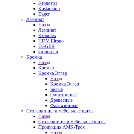
Kronostar
Kastamonu
Egger
Ламинат
Назад
Ламинат
Kronotex
HDM Elesgo
EGGER
kronospan
Кромка
Назад
Кромка
Кромка Эггер
Назад
Кромка Эггер
Белые
Однотонные
Древесные
Фантазийные
Столешницы и мебельные щиты
Назад
Столешницы и мебельные щиты
Продукция АМК-Троя
Назад