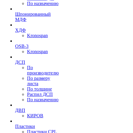
По назначению
Шпонированный
МДФ
ХДФ
Kronospan
OSB-3
Kronospan
ДСП
По
производителю
По размеру
листа
По толщине
Распил ДСП
По назначению
ДВП
КИРОВ
Пластики
Пластики CPL