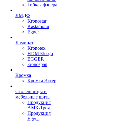
Гибкая фанера
ЛМДФ
Kronostar
Kastamonu
Egger
Ламинат
Kronotex
HDM Elesgo
EGGER
kronospan
Кромка
Кромка Эггер
Столешницы и
мебельные щиты
Продукция
АМК-Троя
Продукция
Egger