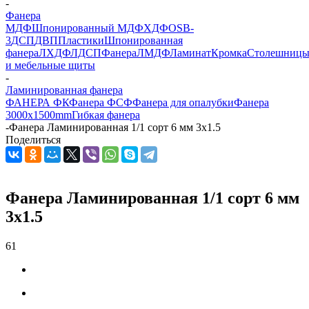
-
Фанера
МДФ
Шпонированный МДФ
ХДФ
OSB-
3
ДСП
ДВП
Пластики
Шпонированная
фанера
ЛХДФ
ЛДСП
Фанера
ЛМДФ
Ламинат
Кромка
Столешниц
и мебельные щиты
-
Ламинированная фанера
ФАНЕРА ФК
Фанера ФСФ
Фанера для опалубки
Фанера
3000х1500mm
Гибкая фанера
-
Фанера Ламинированная 1/1 сорт 6 мм 3х1.5
Поделиться
Фанера Ламинированная 1/1 сорт 6 мм
3х1.5
61