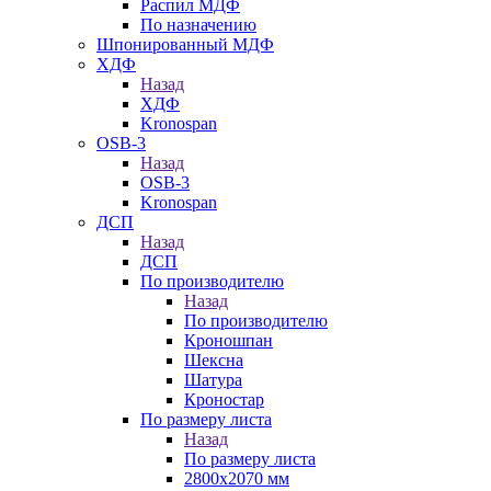
Распил МДФ
По назначению
Шпонированный МДФ
ХДФ
Назад
ХДФ
Kronospan
OSB-3
Назад
OSB-3
Kronospan
ДСП
Назад
ДСП
По производителю
Назад
По производителю
Кроношпан
Шексна
Шатура
Кроностар
По размеру листа
Назад
По размеру листа
2800х2070 мм