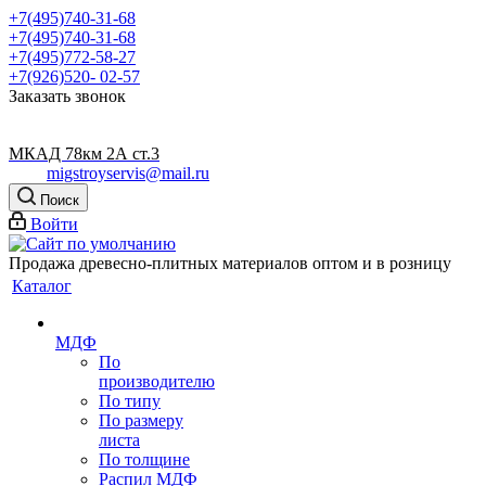
+7(495)740-31-68
+7(495)740-31-68
+7(495)772-58-27
+7(926)520- 02-57
Заказать звонок
МКАД 78км 2А ст.3
migstroyservis@mail.ru
Поиск
Войти
Продажа древесно-плитных материалов оптом и в розницу
Каталог
МДФ
По
производителю
По типу
По размеру
листа
По толщине
Распил МДФ