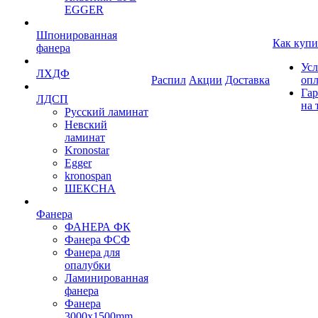
EGGER
Шпонированная
Как купи
фанера
Усл
ЛХДФ
Распил
Акции
Доставка
оп
Гар
ЛДСП
на 
Русский ламинат
Невский
ламинат
Kronostar
Egger
kronospan
ШЕКСНА
Фанера
ФАНЕРА ФК
Фанера ФСФ
Фанера для
опалубки
Ламинированная
фанера
Фанера
3000х1500mm