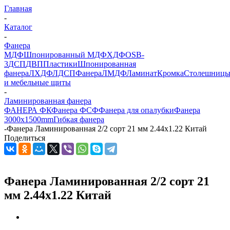
Главная
-
Каталог
-
Фанера
МДФ
Шпонированный МДФ
ХДФ
OSB-
3
ДСП
ДВП
Пластики
Шпонированная
фанера
ЛХДФ
ЛДСП
Фанера
ЛМДФ
Ламинат
Кромка
Столешниц
и мебельные щиты
-
Ламинированная фанера
ФАНЕРА ФК
Фанера ФСФ
Фанера для опалубки
Фанера
3000х1500mm
Гибкая фанера
-
Фанера Ламинированная 2/2 сорт 21 мм 2.44х1.22 Китай
Поделиться
Фанера Ламинированная 2/2 сорт 21
мм 2.44х1.22 Китай