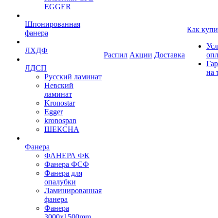
EGGER
Шпонированная
Как купи
фанера
Усл
ЛХДФ
Распил
Акции
Доставка
оп
Гар
ЛДСП
на 
Русский ламинат
Невский
ламинат
Kronostar
Egger
kronospan
ШЕКСНА
Фанера
ФАНЕРА ФК
Фанера ФСФ
Фанера для
опалубки
Ламинированная
фанера
Фанера
3000х1500mm