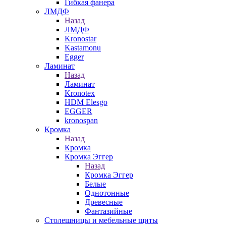
Гибкая фанера
ЛМДФ
Назад
ЛМДФ
Kronostar
Kastamonu
Egger
Ламинат
Назад
Ламинат
Kronotex
HDM Elesgo
EGGER
kronospan
Кромка
Назад
Кромка
Кромка Эггер
Назад
Кромка Эггер
Белые
Однотонные
Древесные
Фантазийные
Столешницы и мебельные щиты