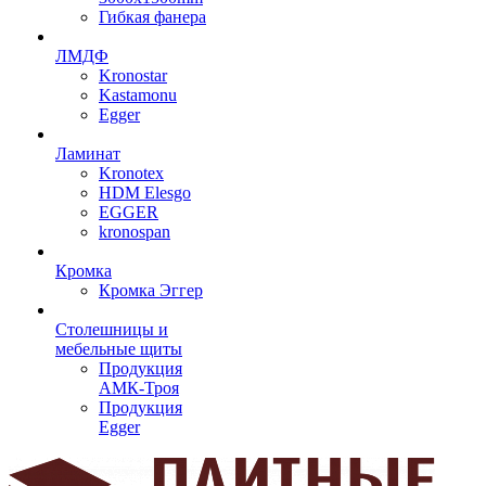
Гибкая фанера
ЛМДФ
Kronostar
Kastamonu
Egger
Ламинат
Kronotex
HDM Elesgo
EGGER
kronospan
Кромка
Кромка Эггер
Столешницы и
мебельные щиты
Продукция
АМК-Троя
Продукция
Egger