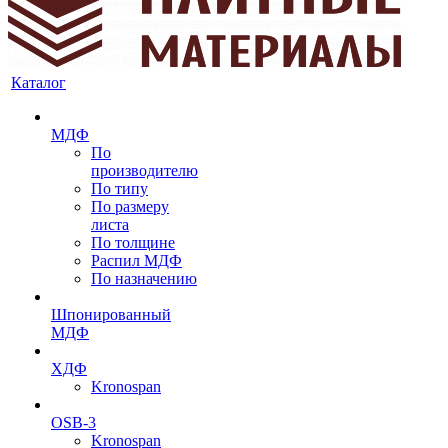
Каталог
МДФ
По
производителю
По типу
По размеру
листа
По толщине
Распил МДФ
По назначению
Шпонированный
МДФ
ХДФ
Kronospan
OSB-3
Kronospan