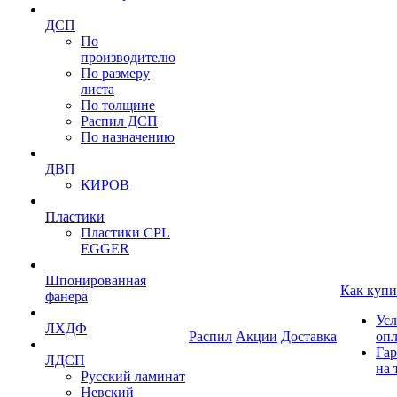
ДСП
По
производителю
По размеру
листа
По толщине
Распил ДСП
По назначению
ДВП
КИРОВ
Пластики
Пластики CPL
EGGER
Шпонированная
Как купи
фанера
Усл
ЛХДФ
Распил
Акции
Доставка
оп
Гар
ЛДСП
на 
Русский ламинат
Невский