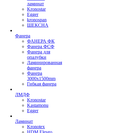
ламинат
Kronostar
Egger
kronospan
ШЕКСНА
Фанера
ФАНЕРА ФК
Фанера ФСФ
Фанера для
опалубки
Ламинированная
фанера
Фанера
3000х1500mm
Гибкая фанера
ЛМДФ
Kronostar
Kastamonu
Egger
Ламинат
Kronotex
HDM Elesgo