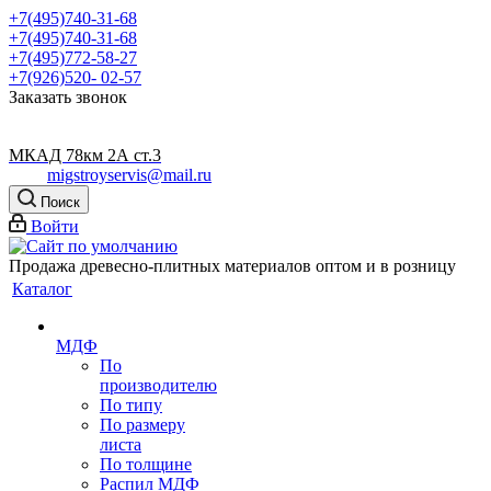
+7(495)740-31-68
+7(495)740-31-68
+7(495)772-58-27
+7(926)520- 02-57
Заказать звонок
МКАД 78км 2А ст.3
migstroyservis@mail.ru
Поиск
Войти
Продажа древесно-плитных материалов оптом и в розницу
Каталог
МДФ
По
производителю
По типу
По размеру
листа
По толщине
Распил МДФ