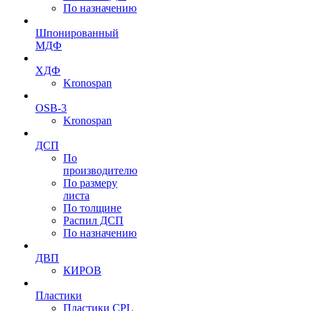
По назначению
Шпонированный
МДФ
ХДФ
Kronospan
OSB-3
Kronospan
ДСП
По
производителю
По размеру
листа
По толщине
Распил ДСП
По назначению
ДВП
КИРОВ
Пластики
Пластики CPL