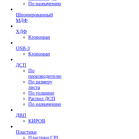
По назначению
Шпонированный
МДФ
ХДФ
Kronospan
OSB-3
Kronospan
ДСП
По
производителю
По размеру
листа
По толщине
Распил ДСП
По назначению
ДВП
КИРОВ
Пластики
Пластики CPL