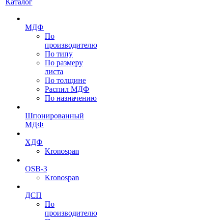
Каталог
МДФ
По
производителю
По типу
По размеру
листа
По толщине
Распил МДФ
По назначению
Шпонированный
МДФ
ХДФ
Kronospan
OSB-3
Kronospan
ДСП
По
производителю