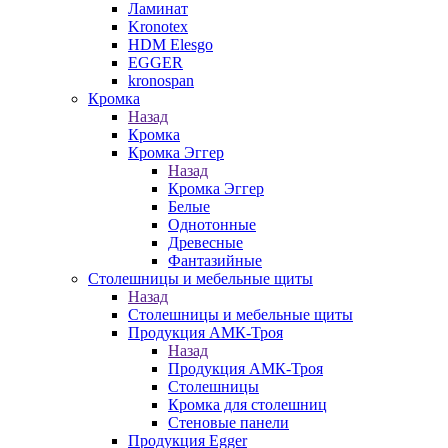
Ламинат
Kronotex
HDM Elesgo
EGGER
kronospan
Кромка
Назад
Кромка
Кромка Эггер
Назад
Кромка Эггер
Белые
Однотонные
Древесные
Фантазийные
Столешницы и мебельные щиты
Назад
Столешницы и мебельные щиты
Продукция АМК-Троя
Назад
Продукция АМК-Троя
Столешницы
Кромка для столешниц
Стеновые панели
Продукция Egger