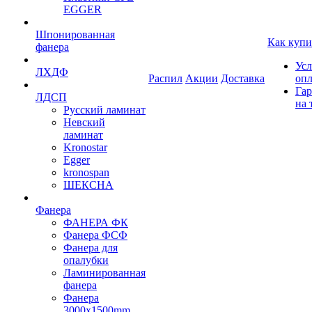
EGGER
Шпонированная
Как купи
фанера
Усл
ЛХДФ
Распил
Акции
Доставка
оп
Гар
ЛДСП
на 
Русский ламинат
Невский
ламинат
Kronostar
Egger
kronospan
ШЕКСНА
Фанера
ФАНЕРА ФК
Фанера ФСФ
Фанера для
опалубки
Ламинированная
фанера
Фанера
3000х1500mm