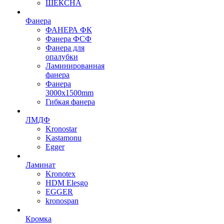
ШЕКСНА
Фанера
ФАНЕРА ФК
Фанера ФСФ
Фанера для
опалубки
Ламинированная
фанера
Фанера
3000х1500mm
Гибкая фанера
ЛМДФ
Kronostar
Kastamonu
Egger
Ламинат
Kronotex
HDM Elesgo
EGGER
kronospan
Кромка