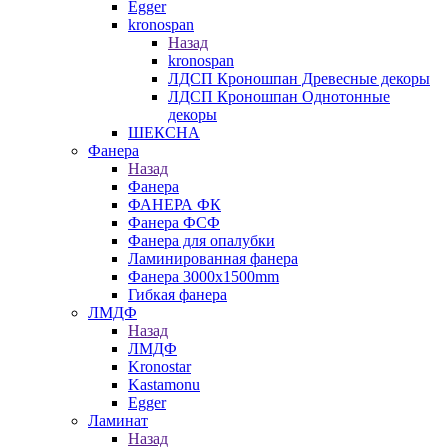
Egger
kronospan
Назад
kronospan
ЛДСП Кроношпан Древесные декоры
ЛДСП Кроношпан Однотонные
декоры
ШЕКСНА
Фанера
Назад
Фанера
ФАНЕРА ФК
Фанера ФСФ
Фанера для опалубки
Ламинированная фанера
Фанера 3000х1500mm
Гибкая фанера
ЛМДФ
Назад
ЛМДФ
Kronostar
Kastamonu
Egger
Ламинат
Назад