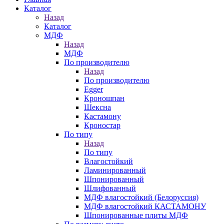
Каталог
Назад
Каталог
МДФ
Назад
МДФ
По производителю
Назад
По производителю
Egger
Кроношпан
Шексна
Кастамону
Кроностар
По типу
Назад
По типу
Влагостойкий
Ламинированный
Шпонированный
Шлифованный
МДФ влагостойкий (Белоруссия)
МДФ влагостойкий КАСТАМОНУ
Шпонированные плиты МДФ