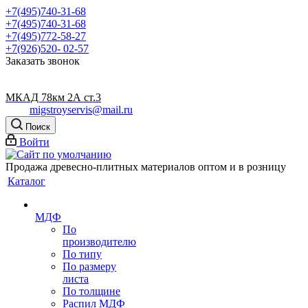
+7(495)740-31-68
+7(495)740-31-68
+7(495)772-58-27
+7(926)520- 02-57
Заказать звонок
МКАД 78км 2А ст.3
migstroyservis@mail.ru
Поиск
Войти
Продажа древесно-плитных материалов оптом и в розницу
Каталог
МДФ
По
производителю
По типу
По размеру
листа
По толщине
Распил МДФ