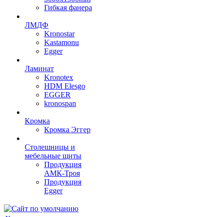
Гибкая фанера
ЛМДФ
Kronostar
Kastamonu
Egger
Ламинат
Kronotex
HDM Elesgo
EGGER
kronospan
Кромка
Кромка Эггер
Столешницы и
мебельные щиты
Продукция
АМК-Троя
Продукция
Egger