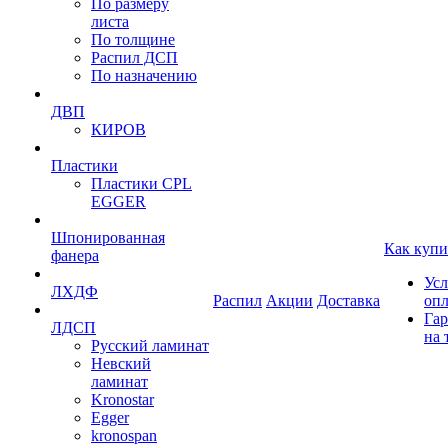
По размеру
листа
По толщине
Распил ДСП
По назначению
ДВП
КИРОВ
Пластики
Пластики CPL
EGGER
Шпонированная
Как купи
фанера
Усл
ЛХДФ
Распил
Акции
Доставка
оп
Гар
ЛДСП
на 
Русский ламинат
Невский
ламинат
Kronostar
Egger
kronospan