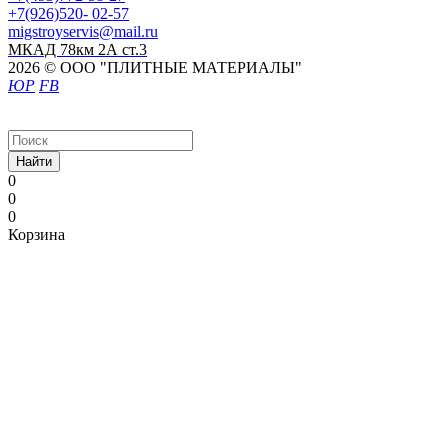
+7(926)520- 02-57
migstroyservis@mail.ru
МКАД 78км 2А ст.3
2026 © ООО "ПЛИТНЫЕ МАТЕРИАЛЫ"
ЮР
FB
Найти
0
0
0
Корзина