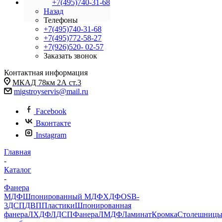
+7(495)740-31-68
Назад
Телефоны
+7(495)740-31-68
+7(495)772-58-27
+7(926)520- 02-57
Заказать звонок
Контактная информация
МКАД 78км 2А ст.3
migstroyservis@mail.ru
Facebook
Вконтакте
Instagram
Главная
-
Каталог
-
Фанера
МДФ
Шпонированный МДФ
ХДФ
OSB-
3
ДСП
ДВП
Пластики
Шпонированная
фанера
ЛХДФ
ЛДСП
Фанера
ЛМДФ
Ламинат
Кромка
Столешниц