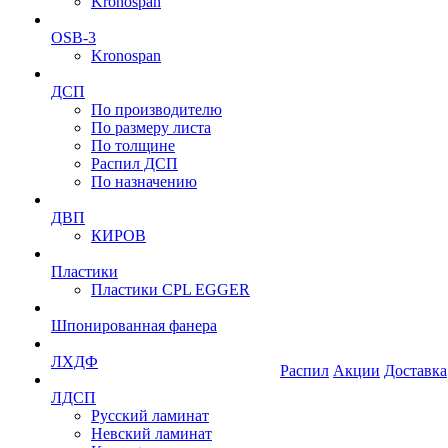
Kronospan
OSB-3
Kronospan
ДСП
По производителю
По размеру листа
По толщине
Распил ДСП
По назначению
ДВП
КИРОВ
Пластики
Пластики CPL EGGER
Шпонированная фанера
ЛХДФ
Распил
Акции
Доставка
ЛДСП
Русский ламинат
Невский ламинат