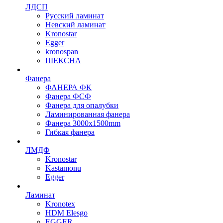
ЛДСП
Русский ламинат
Невский ламинат
Kronostar
Egger
kronospan
ШЕКСНА
Фанера
ФАНЕРА ФК
Фанера ФСФ
Фанера для опалубки
Ламинированная фанера
Фанера 3000х1500mm
Гибкая фанера
ЛМДФ
Kronostar
Kastamonu
Egger
Ламинат
Kronotex
HDM Elesgo
EGGER