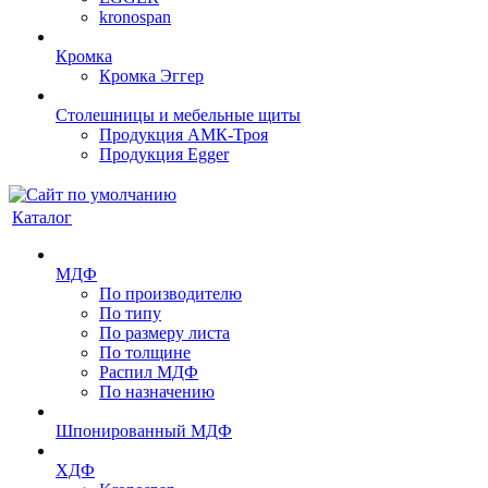
kronospan
Кромка
Кромка Эггер
Столешницы и мебельные щиты
Продукция АМК-Троя
Продукция Egger
Каталог
МДФ
По производителю
По типу
По размеру листа
По толщине
Распил МДФ
По назначению
Шпонированный МДФ
ХДФ