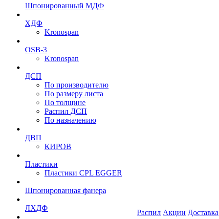
Шпонированный МДФ
ХДФ
Kronospan
OSB-3
Kronospan
ДСП
По производителю
По размеру листа
По толщине
Распил ДСП
По назначению
ДВП
КИРОВ
Пластики
Пластики CPL EGGER
Шпонированная фанера
ЛХДФ
Распил
Акции
Доставка