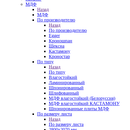
МДФ
Назад
МДФ
По производителю
Назад
По производителю
Egger
Кроношпан
Шексна
Кастамону
Кроностар
По типу
Назад
По типу
Влагостойкий
Ламинированный
Шпонированный
Шлифованный
МДФ влагостойкий (Белоруссия)
МДФ влагостойкий КАСТАМОНУ
Шпонированные плиты МДФ
По размеру листа
Назад
По размеру листа
2800х2070 мм