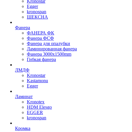
Kronostar
Egger
kronospan
ШЕКСНА
Фанера
ФАНЕРА ФК
Фанера ФСФ
Фанера для опалубки
Ламинированная фанера
Фанера 3000х1500mm
Гибкая фанера
ЛМДФ
Kronostar
Kastamonu
Egger
Ламинат
Kronotex
HDM Elesgo
EGGER
kronospan
Кромка