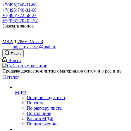
+7(495)740-31-68
+7(495)740-31-68
+7(495)772-58-27
+7(926)520- 02-57
Заказать звонок
МКАД 78км 2А ст.3
migstroyservis@mail.ru
Поиск
Войти
Продажа древесно-плитных материалов оптом и в розницу
Каталог
МДФ
По производителю
По типу
По размеру листа
По толщине
Распил МДФ
По назначению