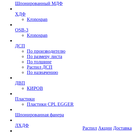
Шпонированный МДФ
ХДФ
Kronospan
OSB-3
Kronospan
ДСП
По производителю
По размеру листа
По толщине
Распил ДСП
По назначению
ДВП
КИРОВ
Пластики
Пластики CPL EGGER
Шпонированная фанера
ЛХДФ
Распил
Акции
Доставка