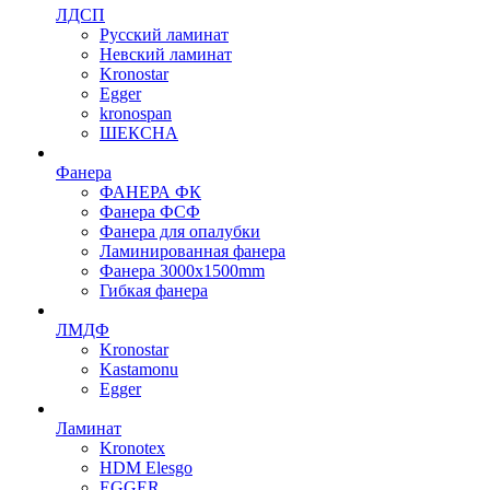
ЛДСП
Русский ламинат
Невский ламинат
Kronostar
Egger
kronospan
ШЕКСНА
Фанера
ФАНЕРА ФК
Фанера ФСФ
Фанера для опалубки
Ламинированная фанера
Фанера 3000х1500mm
Гибкая фанера
ЛМДФ
Kronostar
Kastamonu
Egger
Ламинат
Kronotex
HDM Elesgo
EGGER