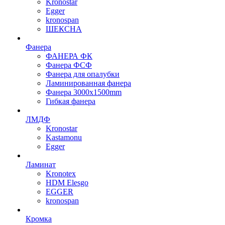
Kronostar
Egger
kronospan
ШЕКСНА
Фанера
ФАНЕРА ФК
Фанера ФСФ
Фанера для опалубки
Ламинированная фанера
Фанера 3000х1500mm
Гибкая фанера
ЛМДФ
Kronostar
Kastamonu
Egger
Ламинат
Kronotex
HDM Elesgo
EGGER
kronospan
Кромка