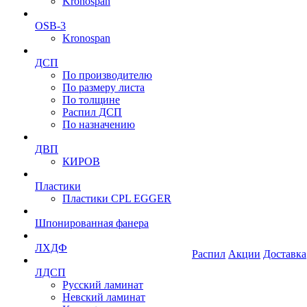
Kronospan
OSB-3
Kronospan
ДСП
По производителю
По размеру листа
По толщине
Распил ДСП
По назначению
ДВП
КИРОВ
Пластики
Пластики CPL EGGER
Шпонированная фанера
ЛХДФ
Распил
Акции
Доставка
ЛДСП
Русский ламинат
Невский ламинат