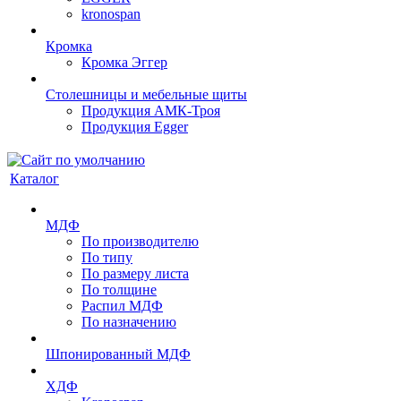
kronospan
Кромка
Кромка Эггер
Столешницы и мебельные щиты
Продукция АМК-Троя
Продукция Egger
Каталог
МДФ
По производителю
По типу
По размеру листа
По толщине
Распил МДФ
По назначению
Шпонированный МДФ
ХДФ