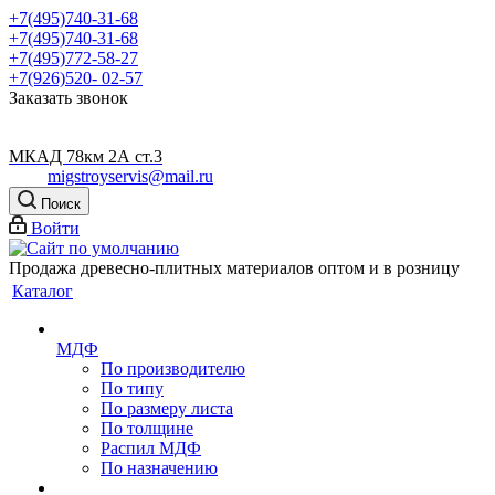
+7(495)740-31-68
+7(495)740-31-68
+7(495)772-58-27
+7(926)520- 02-57
Заказать звонок
МКАД 78км 2А ст.3
migstroyservis@mail.ru
Поиск
Войти
Продажа древесно-плитных материалов оптом и в розницу
Каталог
МДФ
По производителю
По типу
По размеру листа
По толщине
Распил МДФ
По назначению