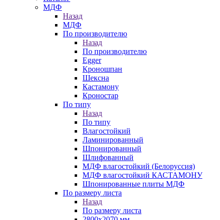
МДФ
Назад
МДФ
По производителю
Назад
По производителю
Egger
Кроношпан
Шексна
Кастамону
Кроностар
По типу
Назад
По типу
Влагостойкий
Ламинированный
Шпонированный
Шлифованный
МДФ влагостойкий (Белоруссия)
МДФ влагостойкий КАСТАМОНУ
Шпонированные плиты МДФ
По размеру листа
Назад
По размеру листа
2800х2070 мм