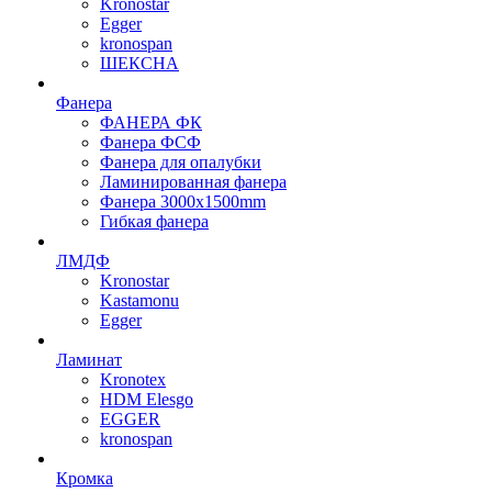
Kronostar
Egger
kronospan
ШЕКСНА
Фанера
ФАНЕРА ФК
Фанера ФСФ
Фанера для опалубки
Ламинированная фанера
Фанера 3000х1500mm
Гибкая фанера
ЛМДФ
Kronostar
Kastamonu
Egger
Ламинат
Kronotex
HDM Elesgo
EGGER
kronospan
Кромка