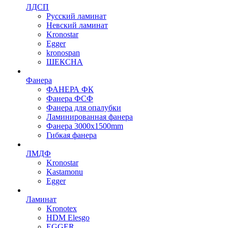
ЛДСП
Русский ламинат
Невский ламинат
Kronostar
Egger
kronospan
ШЕКСНА
Фанера
ФАНЕРА ФК
Фанера ФСФ
Фанера для опалубки
Ламинированная фанера
Фанера 3000х1500mm
Гибкая фанера
ЛМДФ
Kronostar
Kastamonu
Egger
Ламинат
Kronotex
HDM Elesgo
EGGER