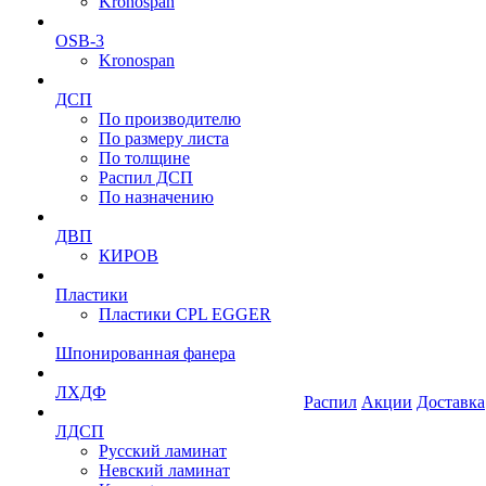
Kronospan
OSB-3
Kronospan
ДСП
По производителю
По размеру листа
По толщине
Распил ДСП
По назначению
ДВП
КИРОВ
Пластики
Пластики CPL EGGER
Шпонированная фанера
ЛХДФ
Распил
Акции
Доставка
ЛДСП
Русский ламинат
Невский ламинат