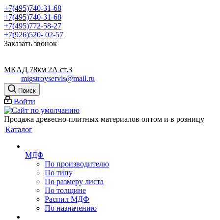
+7(495)740-31-68
+7(495)740-31-68
+7(495)772-58-27
+7(926)520- 02-57
Заказать звонок
МКАД 78км 2А ст.3
migstroyservis@mail.ru
Поиск
Войти
Продажа древесно-плитных материалов оптом и в розницу
Каталог
МДФ
По производителю
По типу
По размеру листа
По толщине
Распил МДФ
По назначению