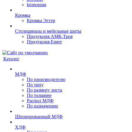
kronospan
Кромка
Кромка Эггер
Столешницы и мебельные щиты
Продукция АМК-Троя
Продукция Egger
Каталог
МДФ
По производителю
По типу
По размеру листа
По толщине
Распил МДФ
По назначению
Шпонированный МДФ
ХДФ