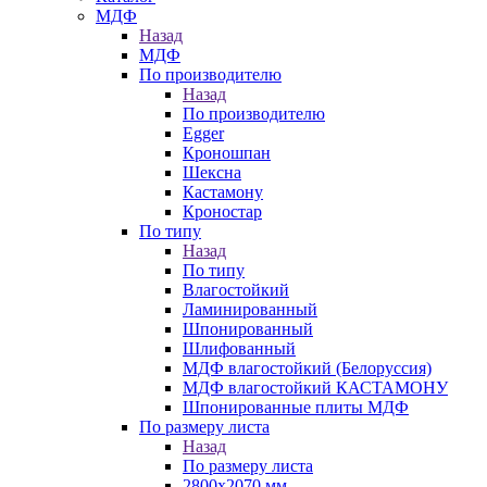
МДФ
Назад
МДФ
По производителю
Назад
По производителю
Egger
Кроношпан
Шексна
Кастамону
Кроностар
По типу
Назад
По типу
Влагостойкий
Ламинированный
Шпонированный
Шлифованный
МДФ влагостойкий (Белоруссия)
МДФ влагостойкий КАСТАМОНУ
Шпонированные плиты МДФ
По размеру листа
Назад
По размеру листа
2800х2070 мм