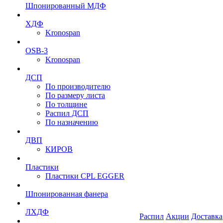
Шпонированный МДФ
ХДФ
Kronospan
OSB-3
Kronospan
ДСП
По производителю
По размеру листа
По толщине
Распил ДСП
По назначению
ДВП
КИРОВ
Пластики
Пластики CPL EGGER
Шпонированная фанера
ЛХДФ
Распил
Акции
Доставка