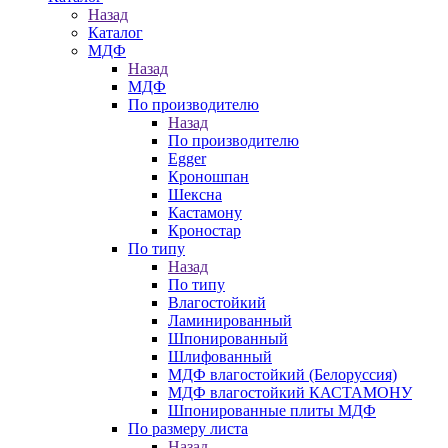
Назад
Каталог
МДФ
Назад
МДФ
По производителю
Назад
По производителю
Egger
Кроношпан
Шексна
Кастамону
Кроностар
По типу
Назад
По типу
Влагостойкий
Ламинированный
Шпонированный
Шлифованный
МДФ влагостойкий (Белоруссия)
МДФ влагостойкий КАСТАМОНУ
Шпонированные плиты МДФ
По размеру листа
Назад