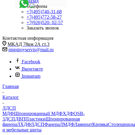
Назад
Телефоны
+7(495)740-31-68
+7(495)772-58-27
+7(926)520- 02-57
Заказать звонок
Контактная информация
МКАД 78км 2А ст.3
migstroyservis@mail.ru
Facebook
Вконтакте
Instagram
Главная
-
Каталог
-
ЛДСП
МДФ
Шпонированный МДФ
ХДФ
OSB-
3
ДСП
ДВП
Пластики
Шпонированная
фанера
ЛХДФ
ЛДСП
Фанера
ЛМДФ
Ламинат
Кромка
Столешниц
и мебельные щиты