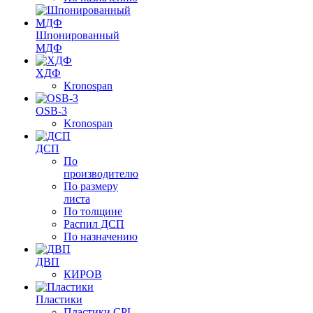
Шпонированный
МДФ
ХДФ
Kronospan
OSB-3
Kronospan
ДСП
По
производителю
По размеру
листа
По толщине
Распил ДСП
По назначению
ДВП
КИРОВ
Пластики
Пластики CPL