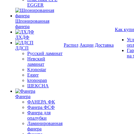
EGGER
Шпонированная
фанера
Как купи
ЛХДФ
Усл
Распил
Акции
Доставка
оп
ЛДСП
Гар
Русский ламинат
на 
Невский
ламинат
Kronostar
Egger
kronospan
ШЕКСНА
Фанера
ФАНЕРА ФК
Фанера ФСФ
Фанера для
опалубки
Ламинированная
фанера