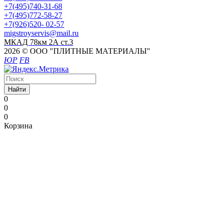
+7(495)740-31-68
+7(495)772-58-27
+7(926)520- 02-57
migstroyservis@mail.ru
МКАД 78км 2А ст.3
2026 © ООО "ПЛИТНЫЕ МАТЕРИАЛЫ"
ЮР
FB
Найти
0
0
0
Корзина