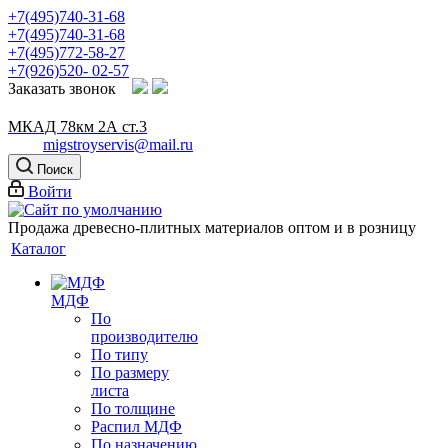
+7(495)740-31-68
+7(495)740-31-68
+7(495)772-58-27
+7(926)520- 02-57
Заказать звонок
МКАД 78км 2А ст.3
migstroyservis@mail.ru
Поиск
Войти
Продажа древесно-плитных материалов оптом и в розницу
Каталог
МДФ
По
производителю
По типу
По размеру
листа
По толщине
Распил МДФ
По назначению