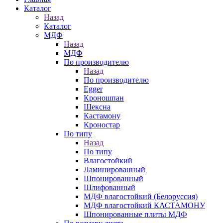
Каталог
Назад
Каталог
МДФ
Назад
МДФ
По производителю
Назад
По производителю
Egger
Кроношпан
Шексна
Кастамону
Кроностар
По типу
Назад
По типу
Влагостойкий
Ламинированный
Шпонированный
Шлифованный
МДФ влагостойкий (Белоруссия)
МДФ влагостойкий КАСТАМОНУ
Шпонированные плиты МДФ