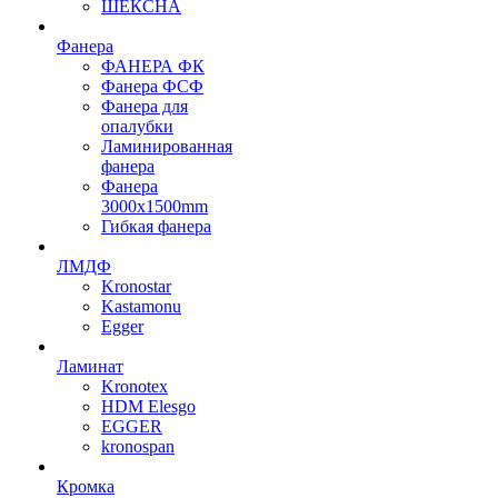
ШЕКСНА
Фанера
ФАНЕРА ФК
Фанера ФСФ
Фанера для
опалубки
Ламинированная
фанера
Фанера
3000х1500mm
Гибкая фанера
ЛМДФ
Kronostar
Kastamonu
Egger
Ламинат
Kronotex
HDM Elesgo
EGGER
kronospan
Кромка