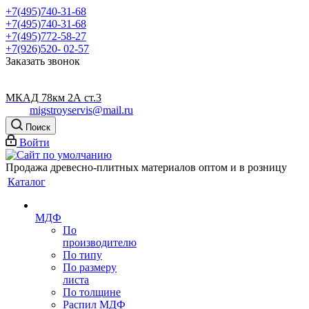
+7(495)740-31-68
+7(495)740-31-68
+7(495)772-58-27
+7(926)520- 02-57
Заказать звонок
МКАД 78км 2А ст.3
migstroyservis@mail.ru
Поиск
Войти
Продажа древесно-плитных материалов оптом и в розницу
Каталог
МДФ
По
производителю
По типу
По размеру
листа
По толщине
Распил МДФ