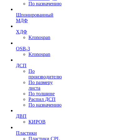
По назначению
Шпонированный
МДФ
ХДФ
Kronospan
OSB-3
Kronospan
ДСП
По
производителю
По размеру
листа
По толщине
Распил ДСП
По назначению
ДВП
КИРОВ
Пластики
Пластики CPL