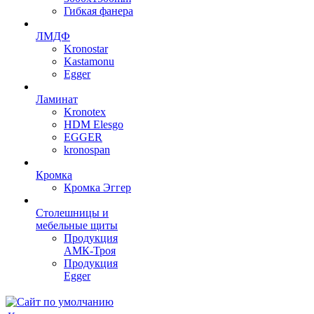
Гибкая фанера
ЛМДФ
Kronostar
Kastamonu
Egger
Ламинат
Kronotex
HDM Elesgo
EGGER
kronospan
Кромка
Кромка Эггер
Столешницы и
мебельные щиты
Продукция
АМК-Троя
Продукция
Egger