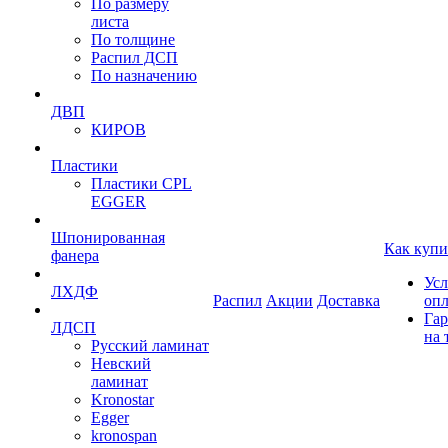
По размеру
листа
По толщине
Распил ДСП
По назначению
ДВП
КИРОВ
Пластики
Пластики CPL
EGGER
Шпонированная
Как купи
фанера
Усл
ЛХДФ
Распил
Акции
Доставка
оп
Гар
ЛДСП
на 
Русский ламинат
Невский
ламинат
Kronostar
Egger
kronospan