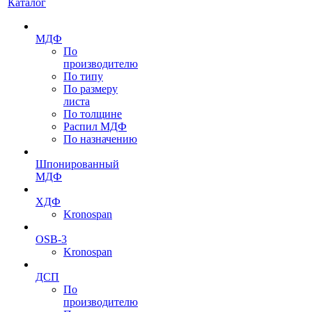
Каталог
МДФ
По
производителю
По типу
По размеру
листа
По толщине
Распил МДФ
По назначению
Шпонированный
МДФ
ХДФ
Kronospan
OSB-3
Kronospan
ДСП
По
производителю