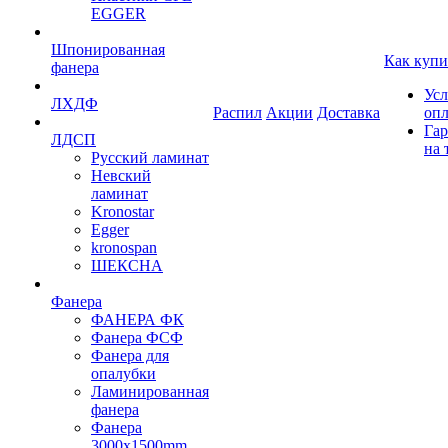
EGGER
Шпонированная
Как купи
фанера
Усл
ЛХДФ
Распил
Акции
Доставка
оп
Гар
ЛДСП
на 
Русский ламинат
Невский
ламинат
Kronostar
Egger
kronospan
ШЕКСНА
Фанера
ФАНЕРА ФК
Фанера ФСФ
Фанера для
опалубки
Ламинированная
фанера
Фанера
3000х1500mm