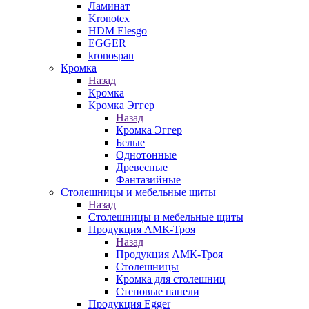
Ламинат
Kronotex
HDM Elesgo
EGGER
kronospan
Кромка
Назад
Кромка
Кромка Эггер
Назад
Кромка Эггер
Белые
Однотонные
Древесные
Фантазийные
Столешницы и мебельные щиты
Назад
Столешницы и мебельные щиты
Продукция АМК-Троя
Назад
Продукция АМК-Троя
Столешницы
Кромка для столешниц
Стеновые панели
Продукция Egger