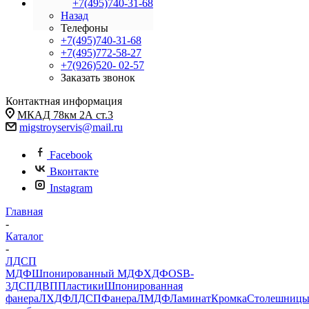
+7(495)740-31-68
Назад
Телефоны
+7(495)740-31-68
+7(495)772-58-27
+7(926)520- 02-57
Заказать звонок
Контактная информация
МКАД 78км 2А ст.3
migstroyservis@mail.ru
Facebook
Вконтакте
Instagram
Главная
-
Каталог
-
ЛДСП
МДФ
Шпонированный МДФ
ХДФ
OSB-
3
ДСП
ДВП
Пластики
Шпонированная
фанера
ЛХДФ
ЛДСП
Фанера
ЛМДФ
Ламинат
Кромка
Столешниц