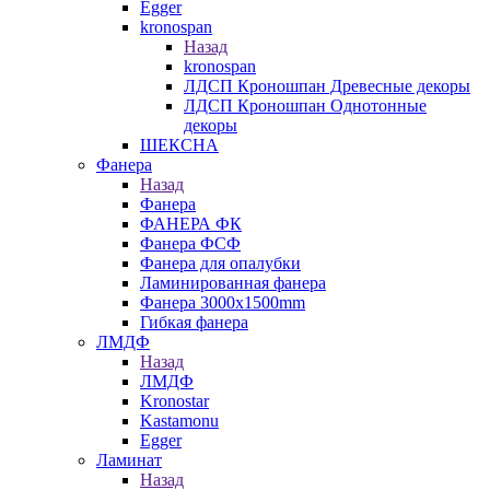
Egger
kronospan
Назад
kronospan
ЛДСП Кроношпан Древесные декоры
ЛДСП Кроношпан Однотонные
декоры
ШЕКСНА
Фанера
Назад
Фанера
ФАНЕРА ФК
Фанера ФСФ
Фанера для опалубки
Ламинированная фанера
Фанера 3000х1500mm
Гибкая фанера
ЛМДФ
Назад
ЛМДФ
Kronostar
Kastamonu
Egger
Ламинат
Назад