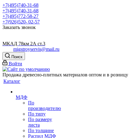
+7(495)740-31-68
+7(495)740-31-68
+7(495)772-58-27
+7(926)520- 02-57
Заказать звонок
МКАД 78км 2А ст.3
migstroyservis@mail.ru
Поиск
Войти
Продажа древесно-плитных материалов оптом и в розницу
Каталог
МДФ
По
производителю
По типу
По размеру
листа
По толщине
Распил МДФ