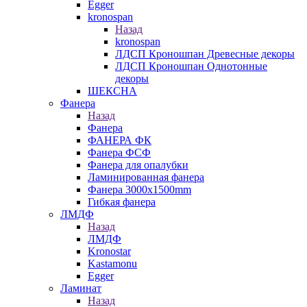
Egger
kronospan
Назад
kronospan
ЛДСП Кроношпан Древесные декоры
ЛДСП Кроношпан Однотонные
декоры
ШЕКСНА
Фанера
Назад
Фанера
ФАНЕРА ФК
Фанера ФСФ
Фанера для опалубки
Ламинированная фанера
Фанера 3000х1500mm
Гибкая фанера
ЛМДФ
Назад
ЛМДФ
Kronostar
Kastamonu
Egger
Ламинат
Назад