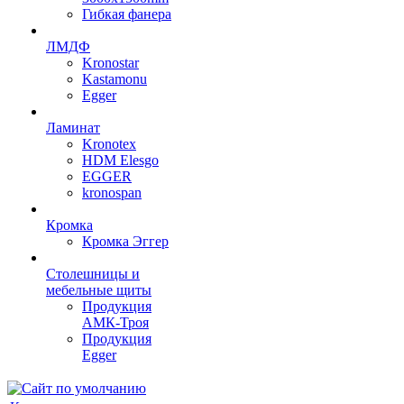
Гибкая фанера
ЛМДФ
Kronostar
Kastamonu
Egger
Ламинат
Kronotex
HDM Elesgo
EGGER
kronospan
Кромка
Кромка Эггер
Столешницы и
мебельные щиты
Продукция
АМК-Троя
Продукция
Egger