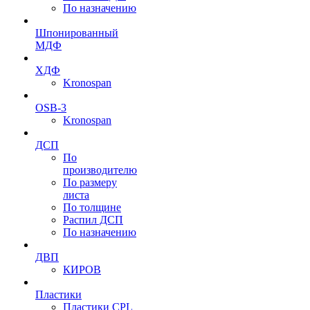
По назначению
Шпонированный
МДФ
ХДФ
Kronospan
OSB-3
Kronospan
ДСП
По
производителю
По размеру
листа
По толщине
Распил ДСП
По назначению
ДВП
КИРОВ
Пластики
Пластики CPL