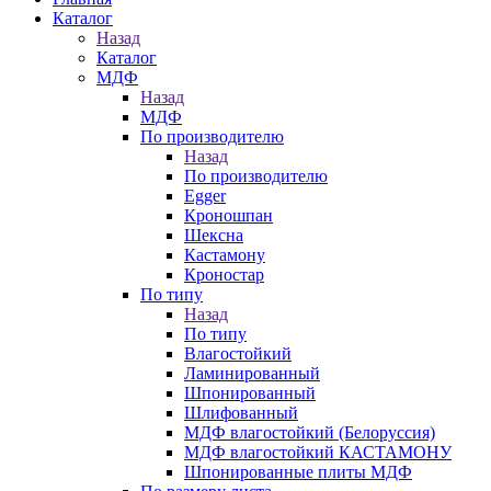
Каталог
Назад
Каталог
МДФ
Назад
МДФ
По производителю
Назад
По производителю
Egger
Кроношпан
Шексна
Кастамону
Кроностар
По типу
Назад
По типу
Влагостойкий
Ламинированный
Шпонированный
Шлифованный
МДФ влагостойкий (Белоруссия)
МДФ влагостойкий КАСТАМОНУ
Шпонированные плиты МДФ