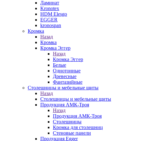
Ламинат
Kronotex
HDM Elesgo
EGGER
kronospan
Кромка
Назад
Кромка
Кромка Эггер
Назад
Кромка Эггер
Белые
Однотонные
Древесные
Фантазийные
Столешницы и мебельные щиты
Назад
Столешницы и мебельные щиты
Продукция АМК-Троя
Назад
Продукция АМК-Троя
Столешницы
Кромка для столешниц
Стеновые панели
Продукция Egger