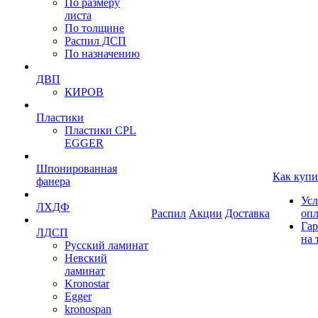
По размеру
листа
По толщине
Распил ДСП
По назначению
ДВП
КИРОВ
Пластики
Пластики CPL
EGGER
Шпонированная
Как купи
фанера
Усл
ЛХДФ
Распил
Акции
Доставка
оп
Гар
ЛДСП
на 
Русский ламинат
Невский
ламинат
Kronostar
Egger
kronospan