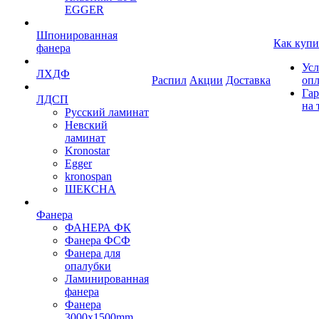
EGGER
Шпонированная
Как купи
фанера
Усл
ЛХДФ
Распил
Акции
Доставка
оп
Гар
ЛДСП
на 
Русский ламинат
Невский
ламинат
Kronostar
Egger
kronospan
ШЕКСНА
Фанера
ФАНЕРА ФК
Фанера ФСФ
Фанера для
опалубки
Ламинированная
фанера
Фанера
3000х1500mm