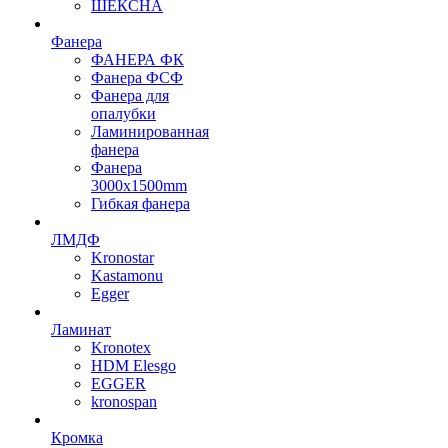
ШЕКСНА
Фанера
ФАНЕРА ФК
Фанера ФСФ
Фанера для
опалубки
Ламинированная
фанера
Фанера
3000х1500mm
Гибкая фанера
ЛМДФ
Kronostar
Kastamonu
Egger
Ламинат
Kronotex
HDM Elesgo
EGGER
kronospan
Кромка