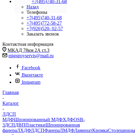
+7(495)740-31-68
Назад
Телефоны
+7(495)740-31-68
+7(495)772-58-27
+7(926)520- 02-57
Заказать звонок
Контактная информация
МКАД 78км 2А ст.3
migstroyservis@mail.ru
Facebook
Вконтакте
Instagram
Главная
-
Каталог
-
ЛДСП
МДФ
Шпонированный МДФ
ХДФ
OSB-
3
ДСП
ДВП
Пластики
Шпонированная
фанера
ЛХДФ
ЛДСП
Фанера
ЛМДФ
Ламинат
Кромка
Столешниц