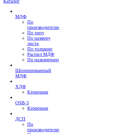
Каталог
МДФ
По
производителю
По типу
По размеру
листа
По толщине
Распил МДФ
По назначению
Шпонированный
МДФ
ХДФ
Kronospan
OSB-3
Kronospan
ДСП
По
производителю