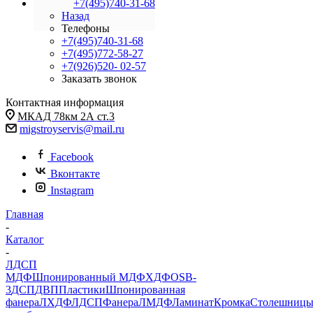
+7(495)740-31-68
Назад
Телефоны
+7(495)740-31-68
+7(495)772-58-27
+7(926)520- 02-57
Заказать звонок
Контактная информация
МКАД 78км 2А ст.3
migstroyservis@mail.ru
Facebook
Вконтакте
Instagram
Главная
-
Каталог
-
ЛДСП
МДФ
Шпонированный МДФ
ХДФ
OSB-
3
ДСП
ДВП
Пластики
Шпонированная
фанера
ЛХДФ
ЛДСП
Фанера
ЛМДФ
Ламинат
Кромка
Столешниц