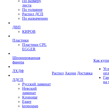
По размеру
листа
По толщине
Распил ДСП
По назначению
ДВП
КИРОВ
Пластики
Пластики CPL
EGGER
Шпонированная
Как купи
фанера
Усл
ЛХДФ
Распил
Акции
Доставка
оп
Гар
ЛДСП
на 
Русский ламинат
Невский
ламинат
Kronostar
Egger
kronospan