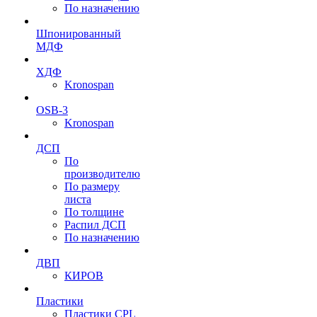
По назначению
Шпонированный
МДФ
ХДФ
Kronospan
OSB-3
Kronospan
ДСП
По
производителю
По размеру
листа
По толщине
Распил ДСП
По назначению
ДВП
КИРОВ
Пластики
Пластики CPL