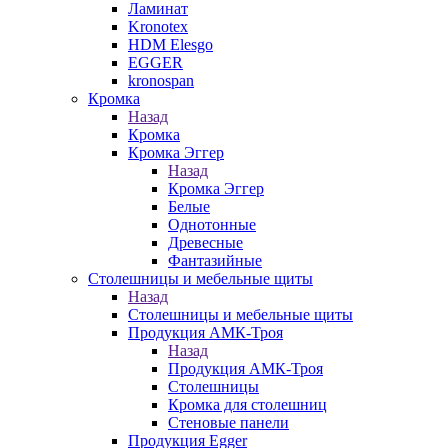
Ламинат
Kronotex
HDM Elesgo
EGGER
kronospan
Кромка
Назад
Кромка
Кромка Эггер
Назад
Кромка Эггер
Белые
Однотонные
Древесные
Фантазийные
Столешницы и мебельные щиты
Назад
Столешницы и мебельные щиты
Продукция АМК-Троя
Назад
Продукция АМК-Троя
Столешницы
Кромка для столешниц
Стеновые панели
Продукция Egger