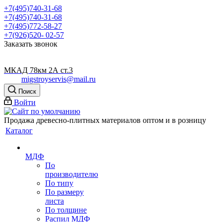
+7(495)740-31-68
+7(495)740-31-68
+7(495)772-58-27
+7(926)520- 02-57
Заказать звонок
МКАД 78км 2А ст.3
migstroyservis@mail.ru
Поиск
Войти
Продажа древесно-плитных материалов оптом и в розницу
Каталог
МДФ
По
производителю
По типу
По размеру
листа
По толщине
Распил МДФ