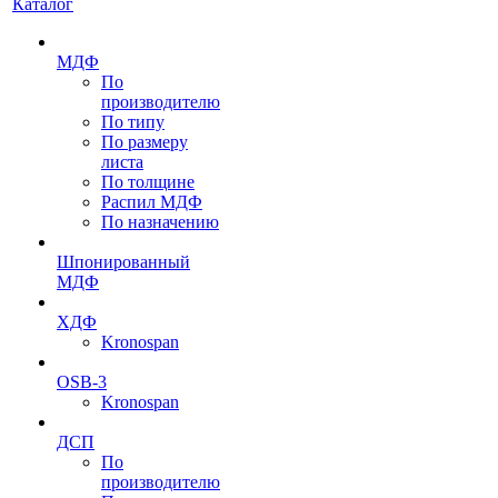
Каталог
МДФ
По
производителю
По типу
По размеру
листа
По толщине
Распил МДФ
По назначению
Шпонированный
МДФ
ХДФ
Kronospan
OSB-3
Kronospan
ДСП
По
производителю