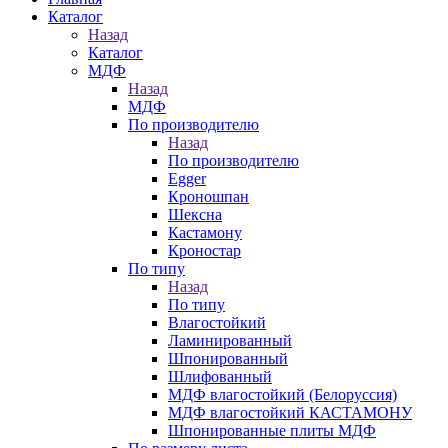
Каталог
Назад
Каталог
МДФ
Назад
МДФ
По производителю
Назад
По производителю
Egger
Кроношпан
Шексна
Кастамону
Кроностар
По типу
Назад
По типу
Влагостойкий
Ламинированный
Шпонированный
Шлифованный
МДФ влагостойкий (Белоруссия)
МДФ влагостойкий КАСТАМОНУ
Шпонированные плиты МДФ