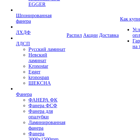
EGGER
Шпонированная
Как купи
фанера
Усл
ЛХДФ
Распил
Акции
Доставка
оп
Гар
ЛДСП
на 
Русский ламинат
Невский
ламинат
Kronostar
Egger
kronospan
ШЕКСНА
Фанера
ФАНЕРА ФК
Фанера ФСФ
Фанера для
опалубки
Ламинированная
фанера
Фанера
3000х1500mm