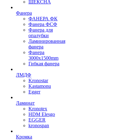
ШЕКСНА
Фанера
ФАНЕРА ФК
Фанера ФСФ
Фанера для
опалубки
Ламинированная
фанера
Фанера
3000х1500mm
Гибкая фанера
ЛМДФ
Kronostar
Kastamonu
Egger
Ламинат
Kronotex
HDM Elesgo
EGGER
kronospan
Кромка