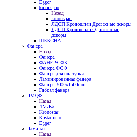
Egger
kronospan
Назад
kronospan
ЛДСП Кроношпан Древесные декоры
ЛДСП Кроношпан Однотонные
декоры
ШЕКСНА
Фанера
Назад
Фанера
ФАНЕРА ФК
Фанера ФСФ
Фанера для опалубки
Ламинированная фанера
Фанера 3000х1500mm
Гибкая фанера
ЛМДФ
Назад
ЛМДФ
Kronostar
Kastamonu
Egger
Ламинат
Назад