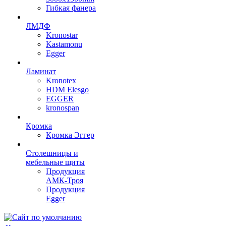
Гибкая фанера
ЛМДФ
Kronostar
Kastamonu
Egger
Ламинат
Kronotex
HDM Elesgo
EGGER
kronospan
Кромка
Кромка Эггер
Столешницы и
мебельные щиты
Продукция
АМК-Троя
Продукция
Egger