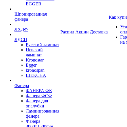
EGGER
Шпонированная
Как купи
фанера
Усл
ЛХДФ
Распил
Акции
Доставка
оп
Гар
ЛДСП
на 
Русский ламинат
Невский
ламинат
Kronostar
Egger
kronospan
ШЕКСНА
Фанера
ФАНЕРА ФК
Фанера ФСФ
Фанера для
опалубки
Ламинированная
фанера
Фанера
3000х1500mm