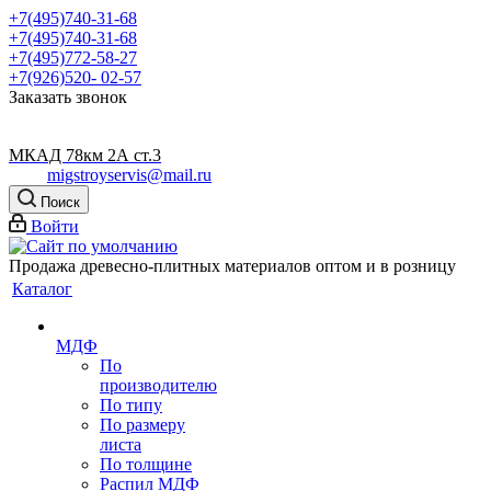
+7(495)740-31-68
+7(495)740-31-68
+7(495)772-58-27
+7(926)520- 02-57
Заказать звонок
МКАД 78км 2А ст.3
migstroyservis@mail.ru
Поиск
Войти
Продажа древесно-плитных материалов оптом и в розницу
Каталог
МДФ
По
производителю
По типу
По размеру
листа
По толщине
Распил МДФ