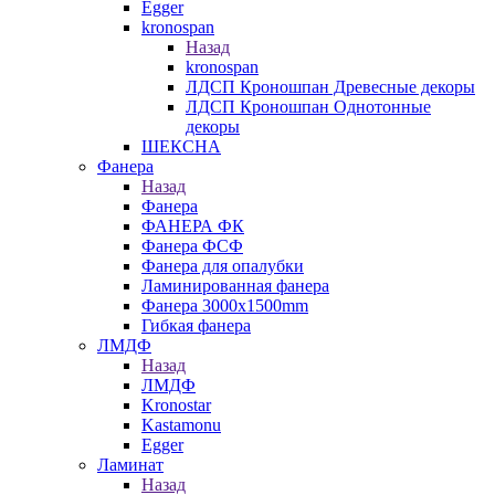
Egger
kronospan
Назад
kronospan
ЛДСП Кроношпан Древесные декоры
ЛДСП Кроношпан Однотонные
декоры
ШЕКСНА
Фанера
Назад
Фанера
ФАНЕРА ФК
Фанера ФСФ
Фанера для опалубки
Ламинированная фанера
Фанера 3000х1500mm
Гибкая фанера
ЛМДФ
Назад
ЛМДФ
Kronostar
Kastamonu
Egger
Ламинат
Назад