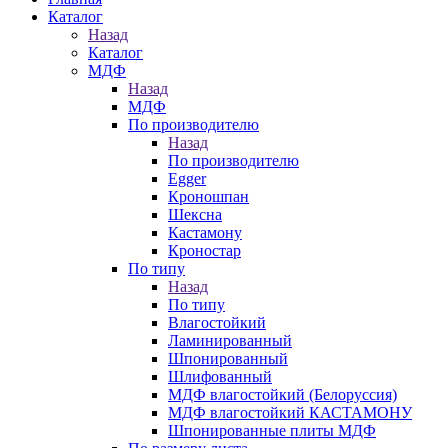
Каталог
Назад
Каталог
МДФ
Назад
МДФ
По производителю
Назад
По производителю
Egger
Кроношпан
Шексна
Кастамону
Кроностар
По типу
Назад
По типу
Влагостойкий
Ламинированный
Шпонированный
Шлифованный
МДФ влагостойкий (Белоруссия)
МДФ влагостойкий КАСТАМОНУ
Шпонированные плиты МДФ