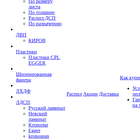
По размеру
листа
По толщине
Распил ДСП
По назначению
ДВП
КИРОВ
Пластики
Пластики CPL
EGGER
Шпонированная
Как купи
фанера
Усл
ЛХДФ
Распил
Акции
Доставка
оп
Гар
ЛДСП
на 
Русский ламинат
Невский
ламинат
Kronostar
Egger
kronospan