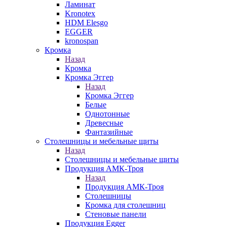
Ламинат
Kronotex
HDM Elesgo
EGGER
kronospan
Кромка
Назад
Кромка
Кромка Эггер
Назад
Кромка Эггер
Белые
Однотонные
Древесные
Фантазийные
Столешницы и мебельные щиты
Назад
Столешницы и мебельные щиты
Продукция АМК-Троя
Назад
Продукция АМК-Троя
Столешницы
Кромка для столешниц
Стеновые панели
Продукция Egger