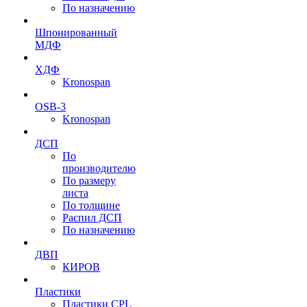
По назначению
Шпонированный
МДФ
ХДФ
Kronospan
OSB-3
Kronospan
ДСП
По
производителю
По размеру
листа
По толщине
Распил ДСП
По назначению
ДВП
КИРОВ
Пластики
Пластики CPL