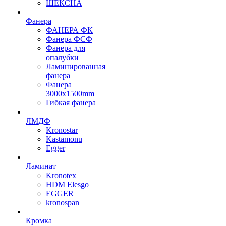
ШЕКСНА
Фанера
ФАНЕРА ФК
Фанера ФСФ
Фанера для
опалубки
Ламинированная
фанера
Фанера
3000х1500mm
Гибкая фанера
ЛМДФ
Kronostar
Kastamonu
Egger
Ламинат
Kronotex
HDM Elesgo
EGGER
kronospan
Кромка