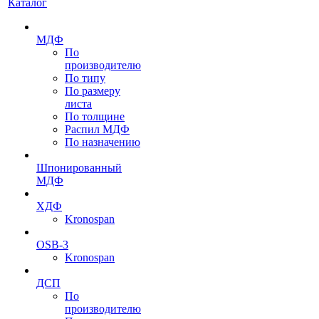
Каталог
МДФ
По
производителю
По типу
По размеру
листа
По толщине
Распил МДФ
По назначению
Шпонированный
МДФ
ХДФ
Kronospan
OSB-3
Kronospan
ДСП
По
производителю