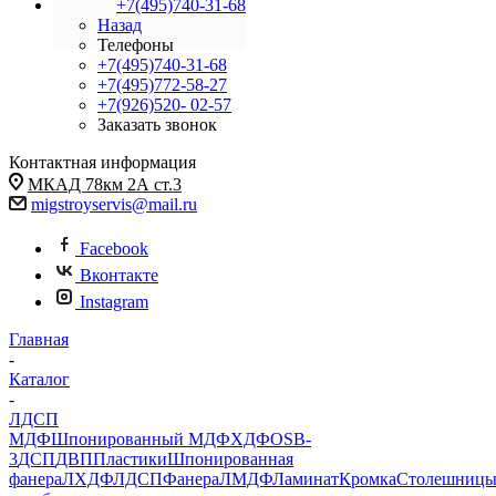
+7(495)740-31-68
Назад
Телефоны
+7(495)740-31-68
+7(495)772-58-27
+7(926)520- 02-57
Заказать звонок
Контактная информация
МКАД 78км 2А ст.3
migstroyservis@mail.ru
Facebook
Вконтакте
Instagram
Главная
-
Каталог
-
ЛДСП
МДФ
Шпонированный МДФ
ХДФ
OSB-
3
ДСП
ДВП
Пластики
Шпонированная
фанера
ЛХДФ
ЛДСП
Фанера
ЛМДФ
Ламинат
Кромка
Столешниц