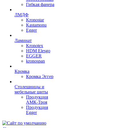
Гибкая фанера
ЛМДФ
Kronostar
Kastamonu
Egger
Ламинат
Kronotex
HDM Elesgo
EGGER
kronospan
Кромка
Кромка Эггер
Столешницы и
мебельные щиты
Продукция
АМК-Троя
Продукция
Egger