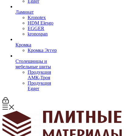
Egger
Ламинат
Kronotex
HDM Elesgo
EGGER
kronospan
Кромка
Кромка Эггер
Столешницы и
мебельные щиты
Продукция
АМК-Троя
Продукция
Egger