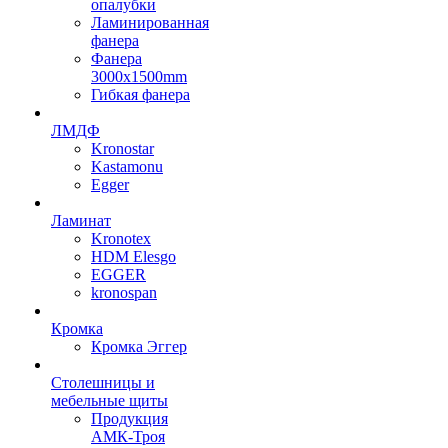
опалубки
Ламинированная
фанера
Фанера
3000х1500mm
Гибкая фанера
ЛМДФ
Kronostar
Kastamonu
Egger
Ламинат
Kronotex
HDM Elesgo
EGGER
kronospan
Кромка
Кромка Эггер
Столешницы и
мебельные щиты
Продукция
АМК-Троя