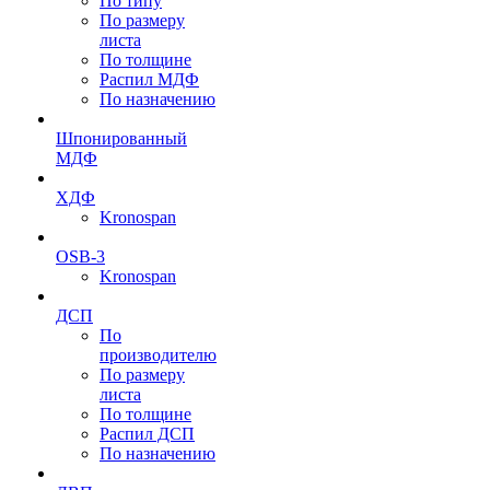
По типу
По размеру
листа
По толщине
Распил МДФ
По назначению
Шпонированный
МДФ
ХДФ
Kronospan
OSB-3
Kronospan
ДСП
По
производителю
По размеру
листа
По толщине
Распил ДСП
По назначению