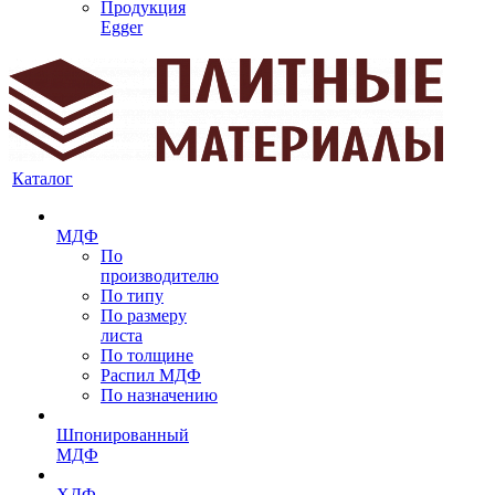
Продукция
Egger
Каталог
МДФ
По
производителю
По типу
По размеру
листа
По толщине
Распил МДФ
По назначению
Шпонированный
МДФ
ХДФ