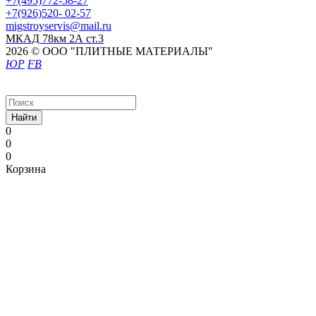
+7(495)772-58-27
+7(926)520- 02-57
migstroyservis@mail.ru
МКАД 78км 2А ст.3
2026 © ООО "ПЛИТНЫЕ МАТЕРИАЛЫ"
ЮР
FB
Найти
0
0
0
Корзина