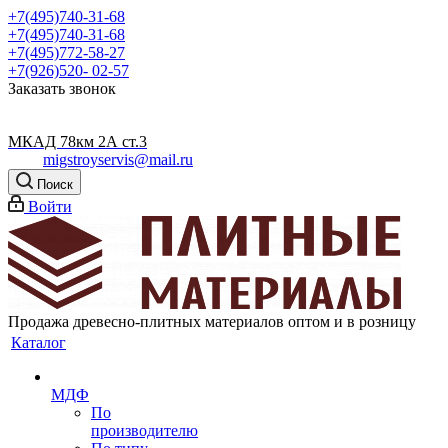
+7(495)740-31-68
+7(495)740-31-68
+7(495)772-58-27
+7(926)520- 02-57
Заказать звонок
МКАД 78км 2А ст.3
migstroyservis@mail.ru
Поиск
Войти
Продажа древесно-плитных материалов оптом и в розницу
Каталог
МДФ
По
производителю