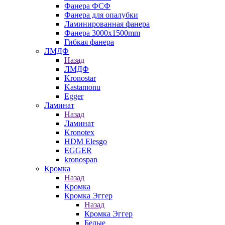
Фанера ФСФ
Фанера для опалубки
Ламинированная фанера
Фанера 3000х1500mm
Гибкая фанера
ЛМДФ
Назад
ЛМДФ
Kronostar
Kastamonu
Egger
Ламинат
Назад
Ламинат
Kronotex
HDM Elesgo
EGGER
kronospan
Кромка
Назад
Кромка
Кромка Эггер
Назад
Кромка Эггер
Белые