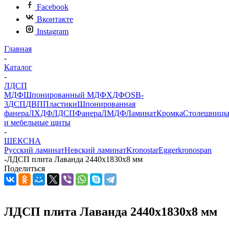
Facebook
Вконтакте
Instagram
Главная
-
Каталог
-
ЛДСП
МДФ
Шпонированный МДФ
ХДФ
OSB-
3
ДСП
ДВП
Пластики
Шпонированная
фанера
ЛХДФ
ЛДСП
Фанера
ЛМДФ
Ламинат
Кромка
Столешниц
и мебельные щиты
-
ШЕКСНА
Русский ламинат
Невский ламинат
Kronostar
Egger
kronospan
-
ЛДСП плита Лаванда 2440х1830x8 мм
Поделиться
ЛДСП плита Лаванда 2440х1830x8 мм