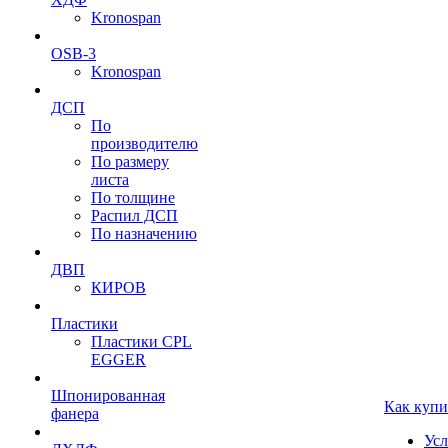
Kronospan
OSB-3
Kronospan
ДСП
По
производителю
По размеру
листа
По толщине
Распил ДСП
По назначению
ДВП
КИРОВ
Пластики
Пластики CPL
EGGER
Шпонированная
Как купи
фанера
Усл