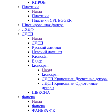
КИРОВ
Пластики
Назад
Пластики
Пластики CPL EGGER
Шпонированная фанера
ЛХДФ
ЛДСП
Назад
ЛДСП
Русский ламинат
Невский ламинат
Kronostar
Egger
kronospan
Назад
kronospan
ЛДСП Кроношпан Древесные декоры
ЛДСП Кроношпан Однотонные
декоры
ШЕКСНА
Фанера
Назад
Фанера
ФАНЕРА ФК