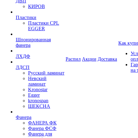
ДВП
КИРОВ
Пластики
Пластики CPL
EGGER
Шпонированная
Как купи
фанера
Усл
ЛХДФ
Распил
Акции
Доставка
оп
Гар
ЛДСП
на 
Русский ламинат
Невский
ламинат
Kronostar
Egger
kronospan
ШЕКСНА
Фанера
ФАНЕРА ФК
Фанера ФСФ
Фанера для