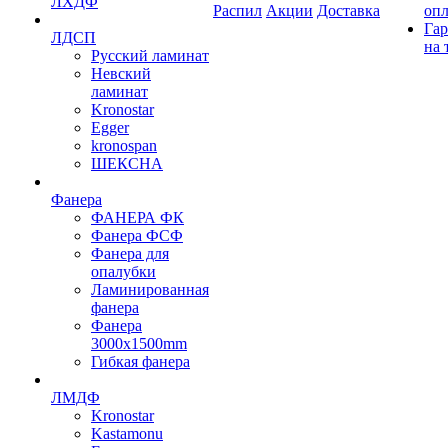
ЛХДФ
Распил
Акции
Доставка
оп
Гар
ЛДСП
на 
Русский ламинат
Невский
ламинат
Kronostar
Egger
kronospan
ШЕКСНА
Фанера
ФАНЕРА ФК
Фанера ФСФ
Фанера для
опалубки
Ламинированная
фанера
Фанера
3000х1500mm
Гибкая фанера
ЛМДФ
Kronostar
Kastamonu