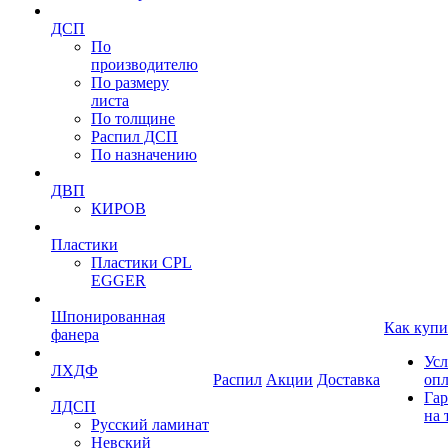
ДСП
По
производителю
По размеру
листа
По толщине
Распил ДСП
По назначению
ДВП
КИРОВ
Пластики
Пластики CPL
EGGER
Шпонированная
Как купи
фанера
Усл
ЛХДФ
Распил
Акции
Доставка
оп
Гар
ЛДСП
на 
Русский ламинат
Невский