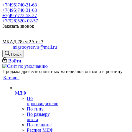
+7(495)740-31-68
+7(495)740-31-68
+7(495)772-58-27
+7(926)520- 02-57
Заказать звонок
МКАД 78км 2А ст.3
migstroyservis@mail.ru
Поиск
Войти
Продажа древесно-плитных материалов оптом и в розницу
Каталог
МДФ
По
производителю
По типу
По размеру
листа
По толщине
Распил МДФ