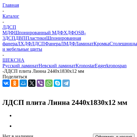
Главная
-
Каталог
-
ЛДСП
МДФ
Шпонированный МДФ
ХДФ
OSB-
3
ДСП
ДВП
Пластики
Шпонированная
фанера
ЛХДФ
ЛДСП
Фанера
ЛМДФ
Ламинат
Кромка
Столешниц
и мебельные щиты
-
ШЕКСНА
Русский ламинат
Невский ламинат
Kronostar
Egger
kronospan
-
ЛДСП плита Линна 2440х1830x12 мм
Поделиться
ЛДСП плита Линна 2440х1830x12 мм
Нет в наличии
Оформить в кредит