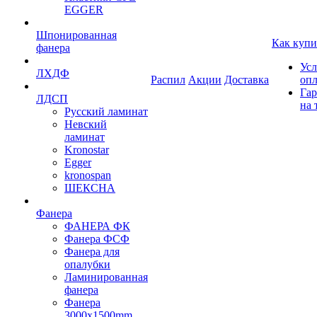
EGGER
Шпонированная
Как купи
фанера
Усл
ЛХДФ
Распил
Акции
Доставка
оп
Гар
ЛДСП
на 
Русский ламинат
Невский
ламинат
Kronostar
Egger
kronospan
ШЕКСНА
Фанера
ФАНЕРА ФК
Фанера ФСФ
Фанера для
опалубки
Ламинированная
фанера
Фанера
3000х1500mm