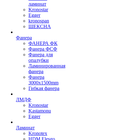
ламинат
Kronostar
Egger
kronospan
ШЕКСНА
Фанера
ФАНЕРА ФК
Фанера ФСФ
Фанера для
опалубки
Ламинированная
фанера
Фанера
3000х1500mm
Гибкая фанера
ЛМДФ
Kronostar
Kastamonu
Egger
Ламинат
Kronotex
HDM Elesgo