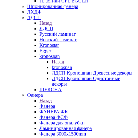
Пластики CPL EGGER
Шпонированная фанера
ЛХДФ
ЛДСП
Назад
ЛДСП
Русский ламинат
Невский ламинат
Kronostar
Egger
kronospan
Назад
kronospan
ЛДСП Кроношпан Древесные декоры
ЛДСП Кроношпан Однотонные
декоры
ШЕКСНА
Фанера
Назад
Фанера
ФАНЕРА ФК
Фанера ФСФ
Фанера для опалубки
Ламинированная фанера
Фанера 3000х1500mm