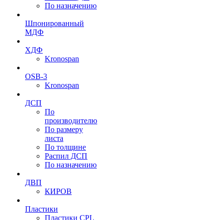
По назначению
Шпонированный
МДФ
ХДФ
Kronospan
OSB-3
Kronospan
ДСП
По
производителю
По размеру
листа
По толщине
Распил ДСП
По назначению
ДВП
КИРОВ
Пластики
Пластики CPL