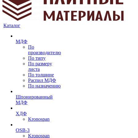
Каталог
МДФ
По
производителю
По типу
По размеру
листа
По толщине
Распил МДФ
По назначению
Шпонированный
МДФ
ХДФ
Kronospan
OSB-3
Kronospan