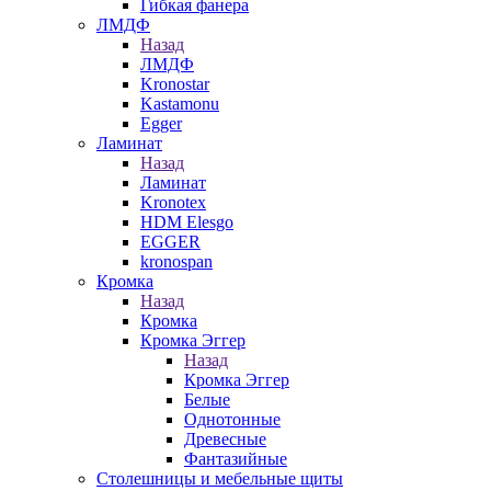
Гибкая фанера
ЛМДФ
Назад
ЛМДФ
Kronostar
Kastamonu
Egger
Ламинат
Назад
Ламинат
Kronotex
HDM Elesgo
EGGER
kronospan
Кромка
Назад
Кромка
Кромка Эггер
Назад
Кромка Эггер
Белые
Однотонные
Древесные
Фантазийные
Столешницы и мебельные щиты