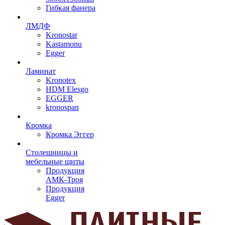
Гибкая фанера
ЛМДФ
Kronostar
Kastamonu
Egger
Ламинат
Kronotex
HDM Elesgo
EGGER
kronospan
Кромка
Кромка Эггер
Столешницы и
мебельные щиты
Продукция
АМК-Троя
Продукция
Egger