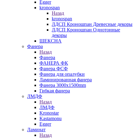
Egger
kronospan
Назад
kronospan
ЛДСП Кроношпан Древесные декоры
ЛДСП Кроношпан Однотонные
декоры
ШЕКСНА
Фанера
Назад
Фанера
ФАНЕРА ФК
Фанера ФСФ
Фанера для опалубки
Ламинированная фанера
Фанера 3000х1500mm
Гибкая фанера
ЛМДФ
Назад
ЛМДФ
Kronostar
Kastamonu
Egger
Ламинат
Назад