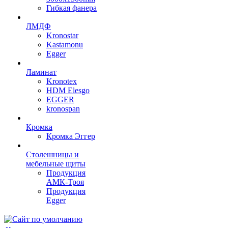
Гибкая фанера
ЛМДФ
Kronostar
Kastamonu
Egger
Ламинат
Kronotex
HDM Elesgo
EGGER
kronospan
Кромка
Кромка Эггер
Столешницы и
мебельные щиты
Продукция
АМК-Троя
Продукция
Egger