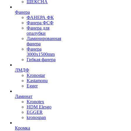
ШЕКСНА
Фанера
ФАНЕРА ФК
Фанера ФСФ
Фанера для
опалубки
Ламинированная
фанера
Фанера
3000х1500mm
Гибкая фанера
ЛМДФ
Kronostar
Kastamonu
Egger
Ламинат
Kronotex
HDM Elesgo
EGGER
kronospan
Кромка