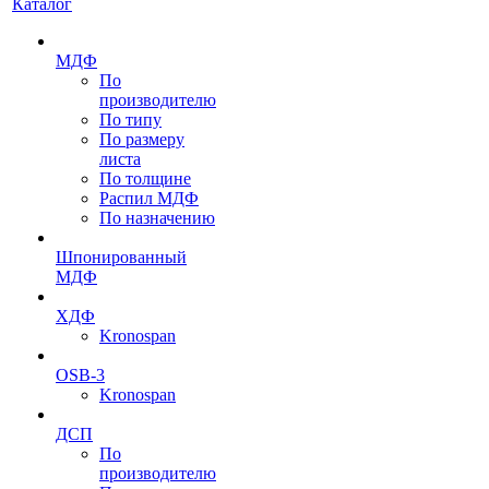
Каталог
МДФ
По
производителю
По типу
По размеру
листа
По толщине
Распил МДФ
По назначению
Шпонированный
МДФ
ХДФ
Kronospan
OSB-3
Kronospan
ДСП
По
производителю