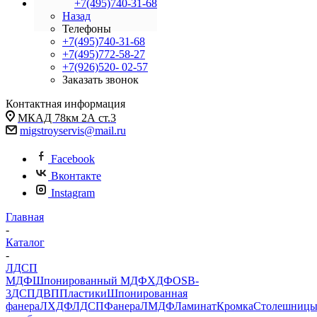
+7(495)740-31-68
Назад
Телефоны
+7(495)740-31-68
+7(495)772-58-27
+7(926)520- 02-57
Заказать звонок
Контактная информация
МКАД 78км 2А ст.3
migstroyservis@mail.ru
Facebook
Вконтакте
Instagram
Главная
-
Каталог
-
ЛДСП
МДФ
Шпонированный МДФ
ХДФ
OSB-
3
ДСП
ДВП
Пластики
Шпонированная
фанера
ЛХДФ
ЛДСП
Фанера
ЛМДФ
Ламинат
Кромка
Столешниц