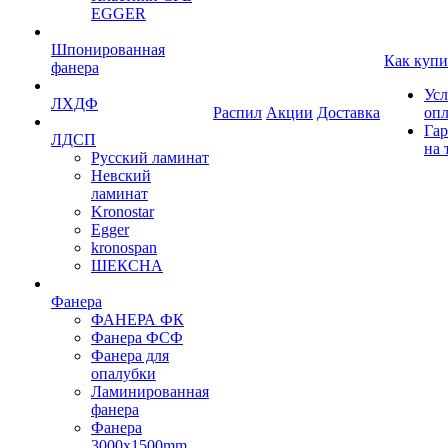
EGGER
Шпонированная
Как купи
фанера
Усл
ЛХДФ
Распил
Акции
Доставка
оп
Гар
ЛДСП
на 
Русский ламинат
Невский
ламинат
Kronostar
Egger
kronospan
ШЕКСНА
Фанера
ФАНЕРА ФК
Фанера ФСФ
Фанера для
опалубки
Ламинированная
фанера
Фанера
3000х1500mm