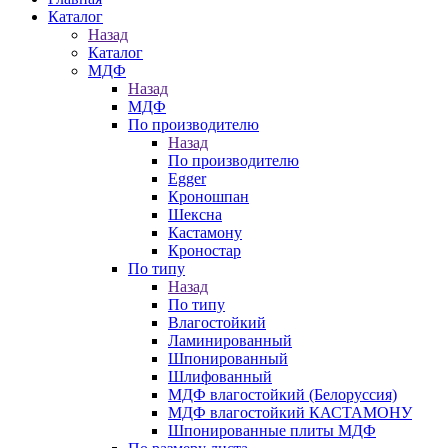
Каталог
Назад
Каталог
МДФ
Назад
МДФ
По производителю
Назад
По производителю
Egger
Кроношпан
Шексна
Кастамону
Кроностар
По типу
Назад
По типу
Влагостойкий
Ламинированный
Шпонированный
Шлифованный
МДФ влагостойкий (Белоруссия)
МДФ влагостойкий КАСТАМОНУ
Шпонированные плиты МДФ