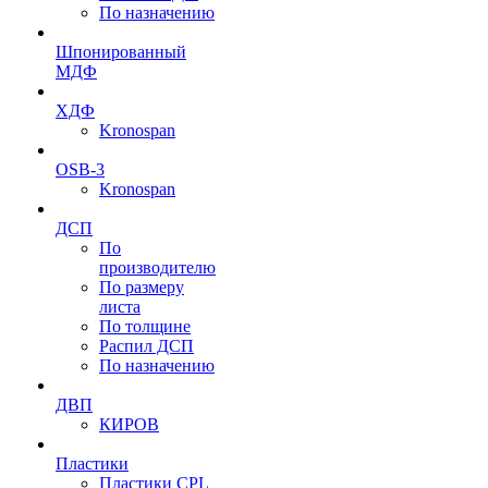
По назначению
Шпонированный
МДФ
ХДФ
Kronospan
OSB-3
Kronospan
ДСП
По
производителю
По размеру
листа
По толщине
Распил ДСП
По назначению
ДВП
КИРОВ
Пластики
Пластики CPL