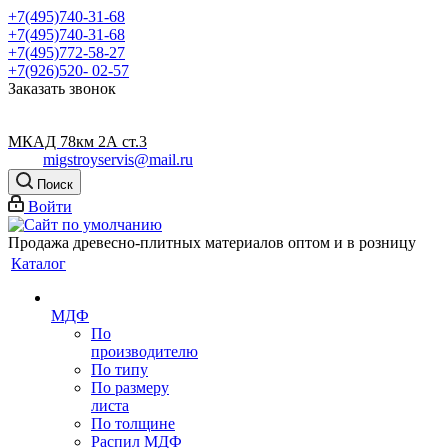
+7(495)740-31-68
+7(495)740-31-68
+7(495)772-58-27
+7(926)520- 02-57
Заказать звонок
МКАД 78км 2А ст.3
migstroyservis@mail.ru
Поиск
Войти
Продажа древесно-плитных материалов оптом и в розницу
Каталог
МДФ
По
производителю
По типу
По размеру
листа
По толщине
Распил МДФ