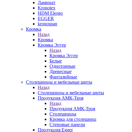
Ламинат
Kronotex
HDM Elesgo
EGGER
kronospan
Кромка
Назад
Кромка
Кромка Эггер
Назад
Кромка Эггер
Белые
Однотонные
Древесные
Фантазийные
Столешницы и мебельные щиты
Назад
Столешницы и мебельные щиты
Продукция АМК-Троя
Назад
Продукция АМК-Троя
Столешницы
Кромка для столешниц
Стеновые панели
Продукция Egger