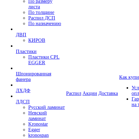
По размеру
листа
По толщине
Распил ДСП
По назначению
ДВП
КИРОВ
Пластики
Пластики CPL
EGGER
Шпонированная
Как купи
фанера
Усл
ЛХДФ
Распил
Акции
Доставка
оп
Гар
ЛДСП
на 
Русский ламинат
Невский
ламинат
Kronostar
Egger
kronospan