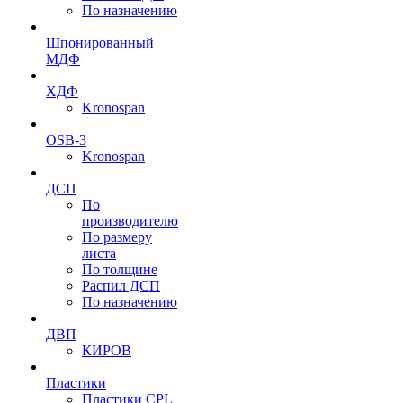
По назначению
Шпонированный
МДФ
ХДФ
Kronospan
OSB-3
Kronospan
ДСП
По
производителю
По размеру
листа
По толщине
Распил ДСП
По назначению
ДВП
КИРОВ
Пластики
Пластики CPL