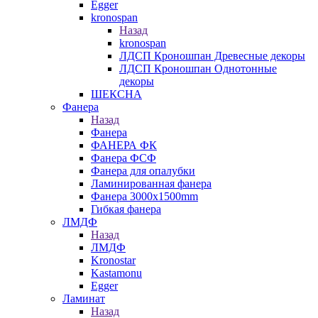
Egger
kronospan
Назад
kronospan
ЛДСП Кроношпан Древесные декоры
ЛДСП Кроношпан Однотонные
декоры
ШЕКСНА
Фанера
Назад
Фанера
ФАНЕРА ФК
Фанера ФСФ
Фанера для опалубки
Ламинированная фанера
Фанера 3000х1500mm
Гибкая фанера
ЛМДФ
Назад
ЛМДФ
Kronostar
Kastamonu
Egger
Ламинат
Назад