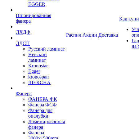
EGGER
Шпонированная
Как купи
фанера
Усл
ЛХДФ
Распил
Акции
Доставка
оп
Гар
ЛДСП
на 
Русский ламинат
Невский
ламинат
Kronostar
Egger
kronospan
ШЕКСНА
Фанера
ФАНЕРА ФК
Фанера ФСФ
Фанера для
опалубки
Ламинированная
фанера
Фанера
3000х1500mm