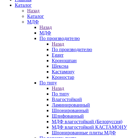
Каталог
Назад
Каталог
МДФ
Назад
МДФ
По производителю
Назад
По производителю
Egger
Кроношпан
Шексна
Кастамону
Кроностар
По типу
Назад
По типу
Влагостойкий
Ламинированный
Шпонированный
Шлифованный
МДФ влагостойкий (Белоруссия)
МДФ влагостойкий КАСТАМОНУ
Шпонированные плиты МДФ