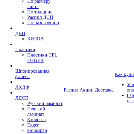
По размеру
листа
По толщине
Распил ДСП
По назначению
ДВП
КИРОВ
Пластики
Пластики CPL
EGGER
Шпонированная
Как купи
фанера
Усл
ЛХДФ
Распил
Акции
Доставка
оп
Гар
ЛДСП
на 
Русский ламинат
Невский
ламинат
Kronostar
Egger
kronospan