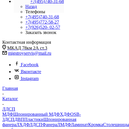
+7(495)740-31-68
Назад
Телефоны
+7(495)740-31-68
+7(495)772-58-27
+7(926)520- 02-57
Заказать звонок
Контактная информация
МКАД 78км 2А ст.3
migstroyservis@mail.ru
Facebook
Вконтакте
Instagram
Главная
-
Каталог
-
ЛДСП
МДФ
Шпонированный МДФ
ХДФ
OSB-
3
ДСП
ДВП
Пластики
Шпонированная
фанера
ЛХДФ
ЛДСП
Фанера
ЛМДФ
Ламинат
Кромка
Столешниц