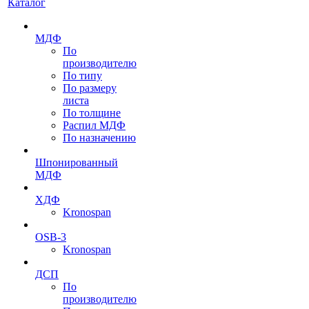
Каталог
МДФ
По
производителю
По типу
По размеру
листа
По толщине
Распил МДФ
По назначению
Шпонированный
МДФ
ХДФ
Kronospan
OSB-3
Kronospan
ДСП
По
производителю