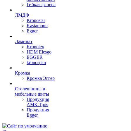
Гибкая фанера
ЛМДФ
Kronostar
Kastamonu
Egger
Ламинат
Kronotex
HDM Elesgo
EGGER
kronospan
Кромка
Кромка Эггер
Столешницы и
мебельные щиты
Продукция
АМК-Троя
Продукция
Egger