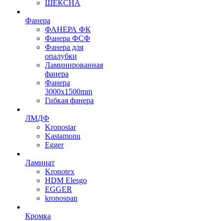
ШЕКСНА
Фанера
ФАНЕРА ФК
Фанера ФСФ
Фанера для
опалубки
Ламинированная
фанера
Фанера
3000х1500mm
Гибкая фанера
ЛМДФ
Kronostar
Kastamonu
Egger
Ламинат
Kronotex
HDM Elesgo
EGGER
kronospan
Кромка