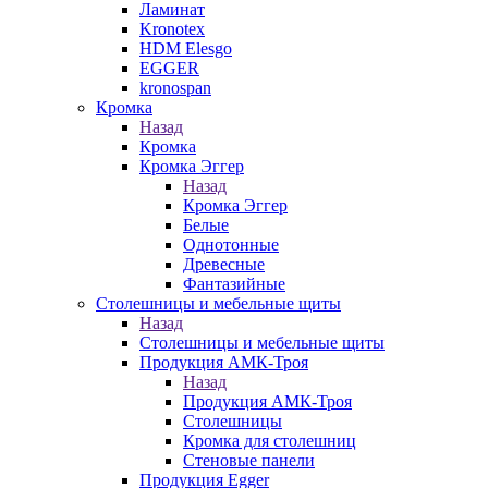
Ламинат
Kronotex
HDM Elesgo
EGGER
kronospan
Кромка
Назад
Кромка
Кромка Эггер
Назад
Кромка Эггер
Белые
Однотонные
Древесные
Фантазийные
Столешницы и мебельные щиты
Назад
Столешницы и мебельные щиты
Продукция АМК-Троя
Назад
Продукция АМК-Троя
Столешницы
Кромка для столешниц
Стеновые панели
Продукция Egger