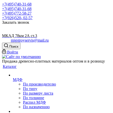
+7(495)740-31-68
+7(495)740-31-68
+7(495)772-58-27
+7(926)520- 02-57
Заказать звонок
МКАД 78км 2А ст.3
migstroyservis@mail.ru
Поиск
Войти
Продажа древесно-плитных материалов оптом и в розницу
Каталог
МДФ
По производителю
По типу
По размеру листа
По толщине
Распил МДФ
По назначению