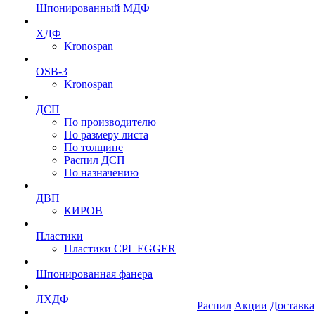
Шпонированный МДФ
ХДФ
Kronospan
OSB-3
Kronospan
ДСП
По производителю
По размеру листа
По толщине
Распил ДСП
По назначению
ДВП
КИРОВ
Пластики
Пластики CPL EGGER
Шпонированная фанера
ЛХДФ
Распил
Акции
Доставка