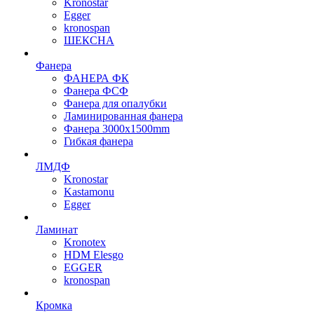
Kronostar
Egger
kronospan
ШЕКСНА
Фанера
ФАНЕРА ФК
Фанера ФСФ
Фанера для опалубки
Ламинированная фанера
Фанера 3000х1500mm
Гибкая фанера
ЛМДФ
Kronostar
Kastamonu
Egger
Ламинат
Kronotex
HDM Elesgo
EGGER
kronospan
Кромка