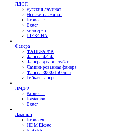
ЛДСП
Русский ламинат
Невский ламинат
Kronostar
Egger
kronospan
ШЕКСНА
Фанера
ФАНЕРА ФК
Фанера ФСФ
Фанера для опалубки
Ламинированная фанера
Фанера 3000х1500mm
Гибкая фанера
ЛМДФ
Kronostar
Kastamonu
Egger
Ламинат
Kronotex
HDM Elesgo
EGGER