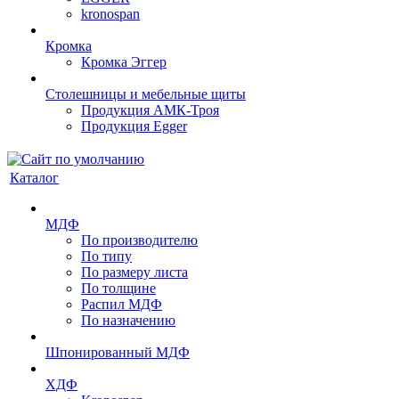
kronospan
Кромка
Кромка Эггер
Столешницы и мебельные щиты
Продукция АМК-Троя
Продукция Egger
Каталог
МДФ
По производителю
По типу
По размеру листа
По толщине
Распил МДФ
По назначению
Шпонированный МДФ
ХДФ