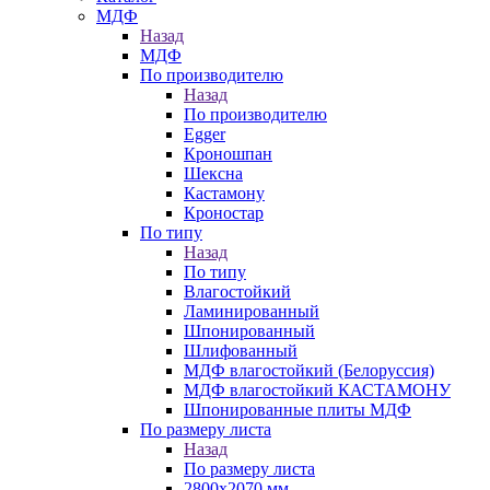
МДФ
Назад
МДФ
По производителю
Назад
По производителю
Egger
Кроношпан
Шексна
Кастамону
Кроностар
По типу
Назад
По типу
Влагостойкий
Ламинированный
Шпонированный
Шлифованный
МДФ влагостойкий (Белоруссия)
МДФ влагостойкий КАСТАМОНУ
Шпонированные плиты МДФ
По размеру листа
Назад
По размеру листа
2800х2070 мм