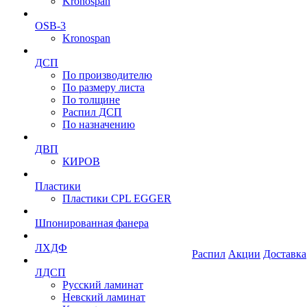
Kronospan
OSB-3
Kronospan
ДСП
По производителю
По размеру листа
По толщине
Распил ДСП
По назначению
ДВП
КИРОВ
Пластики
Пластики CPL EGGER
Шпонированная фанера
ЛХДФ
Распил
Акции
Доставка
ЛДСП
Русский ламинат
Невский ламинат