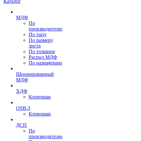
Каталог
МДФ
По
производителю
По типу
По размеру
листа
По толщине
Распил МДФ
По назначению
Шпонированный
МДФ
ХДФ
Kronospan
OSB-3
Kronospan
ДСП
По
производителю