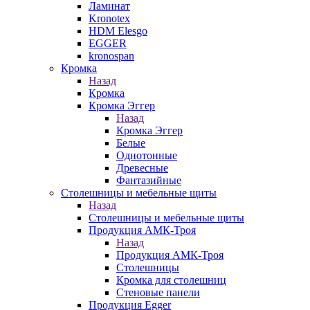
Ламинат
Kronotex
HDM Elesgo
EGGER
kronospan
Кромка
Назад
Кромка
Кромка Эггер
Назад
Кромка Эггер
Белые
Однотонные
Древесные
Фантазийные
Столешницы и мебельные щиты
Назад
Столешницы и мебельные щиты
Продукция АМК-Троя
Назад
Продукция АМК-Троя
Столешницы
Кромка для столешниц
Стеновые панели
Продукция Egger