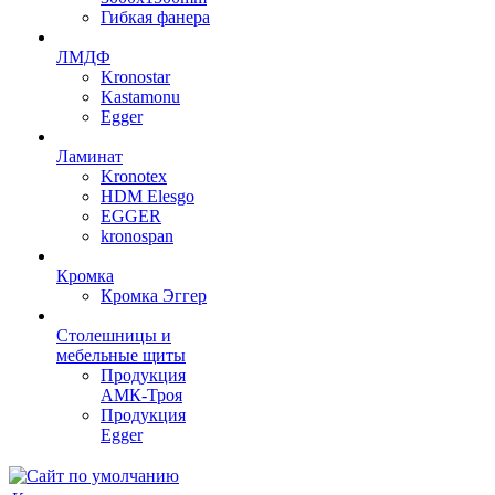
Гибкая фанера
ЛМДФ
Kronostar
Kastamonu
Egger
Ламинат
Kronotex
HDM Elesgo
EGGER
kronospan
Кромка
Кромка Эггер
Столешницы и
мебельные щиты
Продукция
АМК-Троя
Продукция
Egger