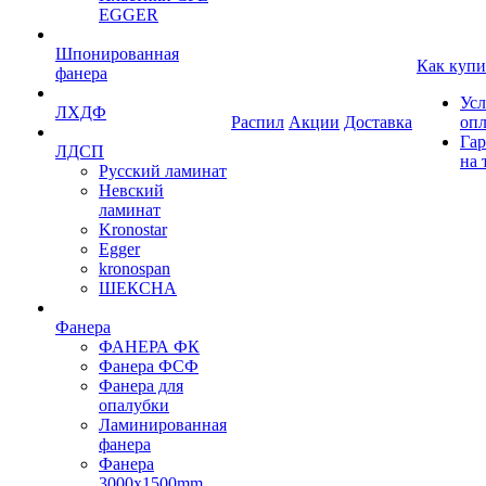
EGGER
Шпонированная
Как купи
фанера
Усл
ЛХДФ
Распил
Акции
Доставка
оп
Гар
ЛДСП
на 
Русский ламинат
Невский
ламинат
Kronostar
Egger
kronospan
ШЕКСНА
Фанера
ФАНЕРА ФК
Фанера ФСФ
Фанера для
опалубки
Ламинированная
фанера
Фанера
3000х1500mm