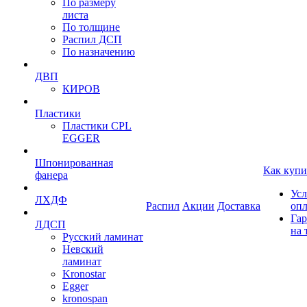
По размеру
листа
По толщине
Распил ДСП
По назначению
ДВП
КИРОВ
Пластики
Пластики CPL
EGGER
Шпонированная
Как купи
фанера
Усл
ЛХДФ
Распил
Акции
Доставка
оп
Гар
ЛДСП
на 
Русский ламинат
Невский
ламинат
Kronostar
Egger
kronospan