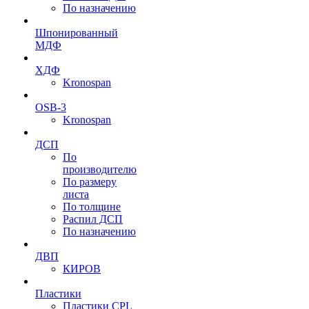
По назначению
Шпонированный
МДФ
ХДФ
Kronospan
OSB-3
Kronospan
ДСП
По
производителю
По размеру
листа
По толщине
Распил ДСП
По назначению
ДВП
КИРОВ
Пластики
Пластики CPL