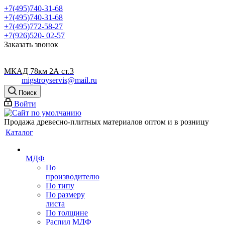
+7(495)740-31-68
+7(495)740-31-68
+7(495)772-58-27
+7(926)520- 02-57
Заказать звонок
МКАД 78км 2А ст.3
migstroyservis@mail.ru
Поиск
Войти
Продажа древесно-плитных материалов оптом и в розницу
Каталог
МДФ
По
производителю
По типу
По размеру
листа
По толщине
Распил МДФ