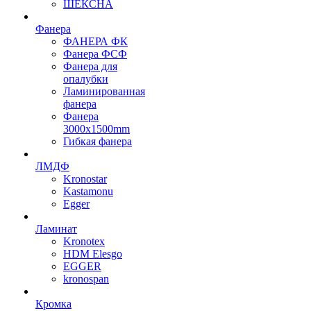
ШЕКСНА
Фанера
ФАНЕРА ФК
Фанера ФСФ
Фанера для
опалубки
Ламинированная
фанера
Фанера
3000х1500mm
Гибкая фанера
ЛМДФ
Kronostar
Kastamonu
Egger
Ламинат
Kronotex
HDM Elesgo
EGGER
kronospan
Кромка