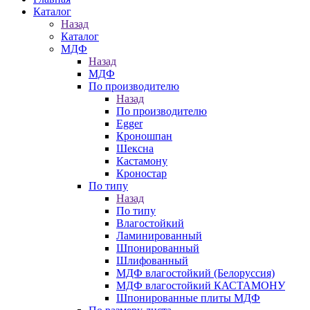
Каталог
Назад
Каталог
МДФ
Назад
МДФ
По производителю
Назад
По производителю
Egger
Кроношпан
Шексна
Кастамону
Кроностар
По типу
Назад
По типу
Влагостойкий
Ламинированный
Шпонированный
Шлифованный
МДФ влагостойкий (Белоруссия)
МДФ влагостойкий КАСТАМОНУ
Шпонированные плиты МДФ