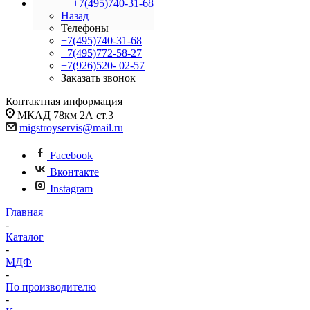
+7(495)740-31-68
Назад
Телефоны
+7(495)740-31-68
+7(495)772-58-27
+7(926)520- 02-57
Заказать звонок
Контактная информация
МКАД 78км 2А ст.3
migstroyservis@mail.ru
Facebook
Вконтакте
Instagram
Главная
-
Каталог
-
МДФ
-
По производителю
-