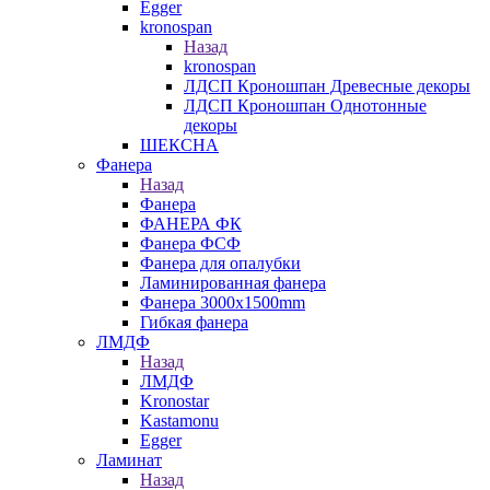
Egger
kronospan
Назад
kronospan
ЛДСП Кроношпан Древесные декоры
ЛДСП Кроношпан Однотонные
декоры
ШЕКСНА
Фанера
Назад
Фанера
ФАНЕРА ФК
Фанера ФСФ
Фанера для опалубки
Ламинированная фанера
Фанера 3000х1500mm
Гибкая фанера
ЛМДФ
Назад
ЛМДФ
Kronostar
Kastamonu
Egger
Ламинат
Назад