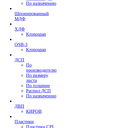
По назначению
Шпонированный
МДФ
ХДФ
Kronospan
OSB-3
Kronospan
ДСП
По
производителю
По размеру
листа
По толщине
Распил ДСП
По назначению
ДВП
КИРОВ
Пластики
Пластики CPL