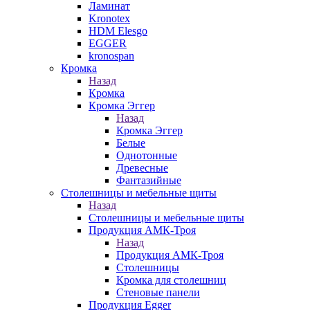
Ламинат
Kronotex
HDM Elesgo
EGGER
kronospan
Кромка
Назад
Кромка
Кромка Эггер
Назад
Кромка Эггер
Белые
Однотонные
Древесные
Фантазийные
Столешницы и мебельные щиты
Назад
Столешницы и мебельные щиты
Продукция АМК-Троя
Назад
Продукция АМК-Троя
Столешницы
Кромка для столешниц
Стеновые панели
Продукция Egger