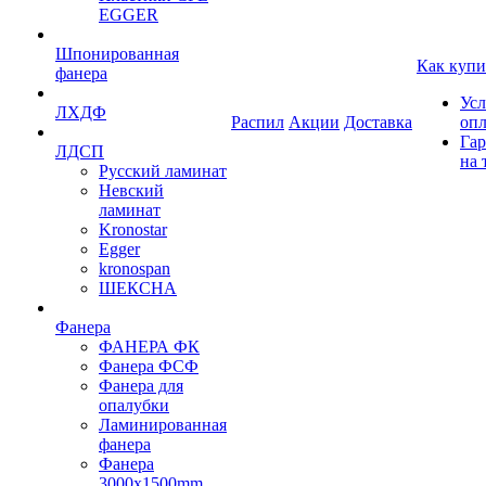
EGGER
Шпонированная
Как купи
фанера
Усл
ЛХДФ
Распил
Акции
Доставка
оп
Гар
ЛДСП
на 
Русский ламинат
Невский
ламинат
Kronostar
Egger
kronospan
ШЕКСНА
Фанера
ФАНЕРА ФК
Фанера ФСФ
Фанера для
опалубки
Ламинированная
фанера
Фанера
3000х1500mm