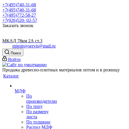
+7(495)740-31-68
+7(495)740-31-68
+7(495)772-58-27
+7(926)520- 02-57
Заказать звонок
МКАД 78км 2А ст.3
migstroyservis@mail.ru
Поиск
Войти
Продажа древесно-плитных материалов оптом и в розницу
Каталог
МДФ
По
производителю
По типу
По размеру
листа
По толщине
Распил МДФ