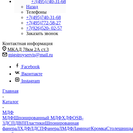
+7(495)740-31-68
Назад
Телефоны
+7(495)740-31-68
+7(495)772-58-27
+7(926)520- 02-57
Заказать звонок
Контактная информация
МКАД 78км 2А ст.3
migstroyservis@mail.ru
Facebook
Вконтакте
Instagram
Главная
-
Каталог
-
МДФ
МДФ
Шпонированный МДФ
ХДФ
OSB-
3
ДСП
ДВП
Пластики
Шпонированная
фанера
ЛХДФ
ЛДСП
Фанера
ЛМДФ
Ламинат
Кромка
Столешниц