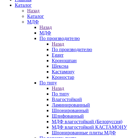
Каталог
Назад
Каталог
МДФ
Назад
МДФ
По производителю
Назад
По производителю
Egger
Кроношпан
Шексна
Кастамону
Кроностар
По типу
Назад
По типу
Влагостойкий
Ламинированный
Шпонированный
Шлифованный
МДФ влагостойкий (Белоруссия)
МДФ влагостойкий КАСТАМОНУ
Шпонированные плиты МДФ