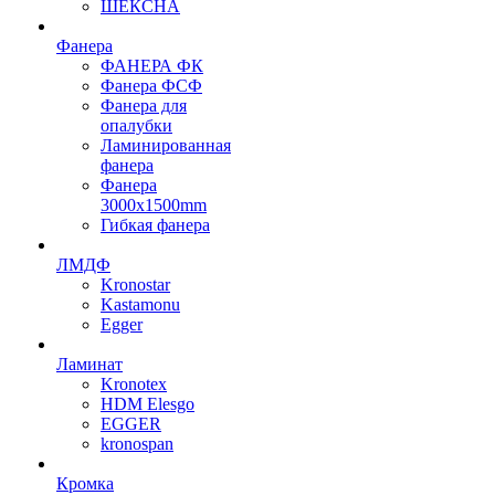
ШЕКСНА
Фанера
ФАНЕРА ФК
Фанера ФСФ
Фанера для
опалубки
Ламинированная
фанера
Фанера
3000х1500mm
Гибкая фанера
ЛМДФ
Kronostar
Kastamonu
Egger
Ламинат
Kronotex
HDM Elesgo
EGGER
kronospan
Кромка