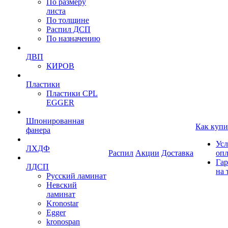
По размеру
листа
По толщине
Распил ДСП
По назначению
ДВП
КИРОВ
Пластики
Пластики CPL
EGGER
Шпонированная
Как купи
фанера
Усл
ЛХДФ
Распил
Акции
Доставка
оп
Гар
ЛДСП
на 
Русский ламинат
Невский
ламинат
Kronostar
Egger
kronospan