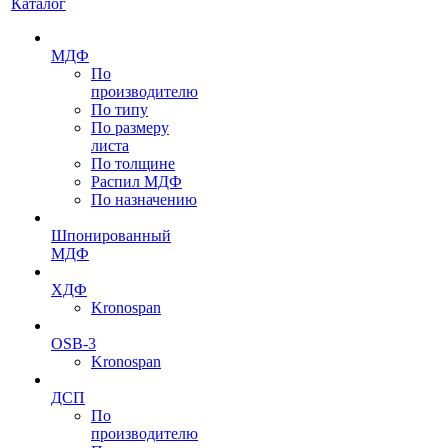
Каталог
МДФ
По
производителю
По типу
По размеру
листа
По толщине
Распил МДФ
По назначению
Шпонированный
МДФ
ХДФ
Kronospan
OSB-3
Kronospan
ДСП
По
производителю