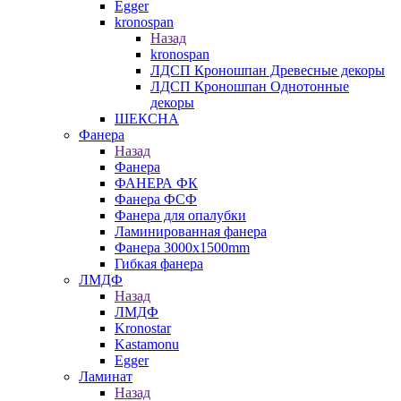
Egger
kronospan
Назад
kronospan
ЛДСП Кроношпан Древесные декоры
ЛДСП Кроношпан Однотонные
декоры
ШЕКСНА
Фанера
Назад
Фанера
ФАНЕРА ФК
Фанера ФСФ
Фанера для опалубки
Ламинированная фанера
Фанера 3000х1500mm
Гибкая фанера
ЛМДФ
Назад
ЛМДФ
Kronostar
Kastamonu
Egger
Ламинат
Назад