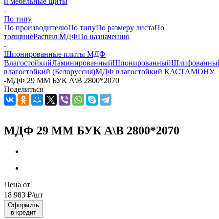
и мебельные щиты
-
По типу
По производителю
По типу
По размеру листа
По
толщине
Распил МДФ
По назначению
-
Шпонированные плиты МДФ
Влагостойкий
Ламинированный
Шпонированный
Шлифованны
влагостойкий (Белоруссия)
МДФ влагостойкий КАСТАМОНУ
-
МДФ 29 ММ БУК А\В 2800*2070
Поделиться
МДФ 29 ММ БУК А\В 2800*2070
Цена от
18 983
₽
/шт
Оформить
в кредит