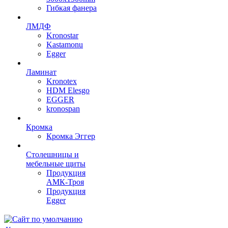
Гибкая фанера
ЛМДФ
Kronostar
Kastamonu
Egger
Ламинат
Kronotex
HDM Elesgo
EGGER
kronospan
Кромка
Кромка Эггер
Столешницы и
мебельные щиты
Продукция
АМК-Троя
Продукция
Egger