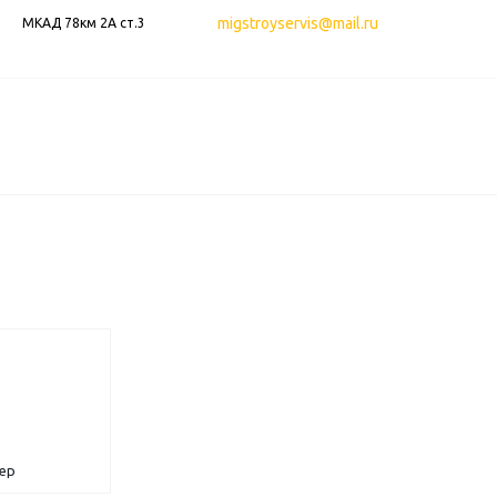
migstroyservis@mail.ru
МКАД 78км 2А ст.3
гер