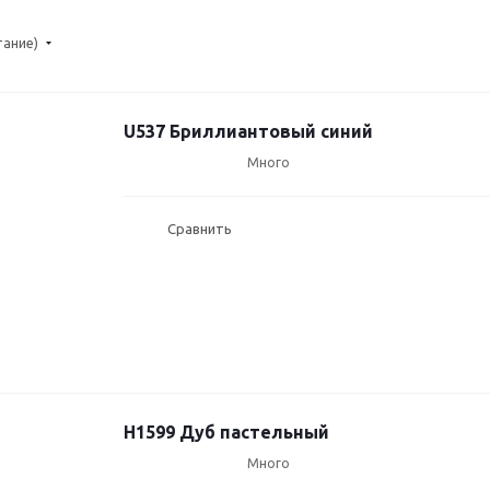
тание)
U537 Бриллиантовый синий
Много
Сравнить
H1599 Дуб пастельный
Много