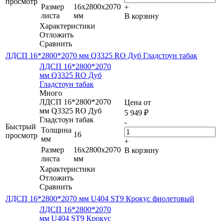
просмотр
Размер
16x2800x2070
+
листа
мм
В корзину
Характеристики
Отложить
Сравнить
ЛДСП 16*2800*2070 мм Q3325 RO Дуб Гладстоун табак
ЛДСП 16*2800*2070
мм Q3325 RO Дуб
Гладстоун табак
Много
ЛДСП 16*2800*2070
Цена от
мм Q3325 RO Дуб
5 949
₽
Гладстоун табак
-
Быстрый
Толщина
16
просмотр
мм
+
Размер
16x2800x2070
В корзину
листа
мм
Характеристики
Отложить
Сравнить
ЛДСП 16*2800*2070 мм U404 ST9 Крокус фиолетовый
ЛДСП 16*2800*2070
мм U404 ST9 Крокус