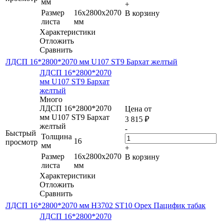
мм
+
Размер
16x2800x2070
В корзину
листа
мм
Характеристики
Отложить
Сравнить
ЛДСП 16*2800*2070 мм U107 ST9 Бархат желтый
ЛДСП 16*2800*2070
мм U107 ST9 Бархат
желтый
Много
ЛДСП 16*2800*2070
Цена от
мм U107 ST9 Бархат
3 815
₽
желтый
-
Быстрый
Толщина
16
просмотр
мм
+
Размер
16x2800x2070
В корзину
листа
мм
Характеристики
Отложить
Сравнить
ЛДСП 16*2800*2070 мм H3702 ST10 Орех Пацифик табак
ЛДСП 16*2800*2070