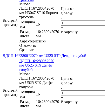
Много
ЛДСП 16*2800*2070
Цена от
мм H3047 ST10 Борнео
3 980
₽
трюфель
-
Быстрый
Толщина
16
просмотр
мм
+
Размер
16x2800x2070
В корзину
листа
мм
Характеристики
Отложить
Сравнить
ЛДСП 16*2800*2070 мм U525 ST9 Делфт голубой
ЛДСП 16*2800*2070
мм U525 ST9 Делфт
голубой
Много
ЛДСП 16*2800*2070
Цена от
мм U525 ST9 Делфт
3 959
₽
голубой
-
Быстрый
Толщина
16
просмотр
мм
+
Размер
16x2800x2070
В корзину
листа
мм