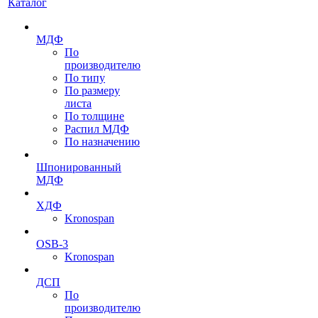
Каталог
МДФ
По
производителю
По типу
По размеру
листа
По толщине
Распил МДФ
По назначению
Шпонированный
МДФ
ХДФ
Kronospan
OSB-3
Kronospan
ДСП
По
производителю