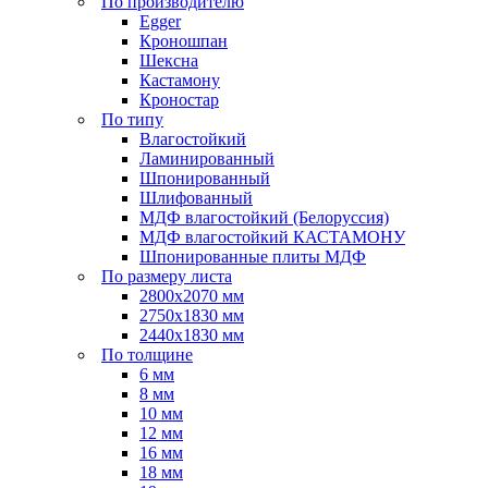
По производителю
Egger
Кроношпан
Шексна
Кастамону
Кроностар
По типу
Влагостойкий
Ламинированный
Шпонированный
Шлифованный
МДФ влагостойкий (Белоруссия)
МДФ влагостойкий КАСТАМОНУ
Шпонированные плиты МДФ
По размеру листа
2800х2070 мм
2750х1830 мм
2440х1830 мм
По толщине
6 мм
8 мм
10 мм
12 мм
16 мм
18 мм