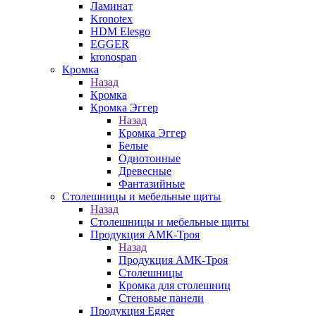
Ламинат
Kronotex
HDM Elesgo
EGGER
kronospan
Кромка
Назад
Кромка
Кромка Эггер
Назад
Кромка Эггер
Белые
Однотонные
Древесные
Фантазийные
Столешницы и мебельные щиты
Назад
Столешницы и мебельные щиты
Продукция АМК-Троя
Назад
Продукция АМК-Троя
Столешницы
Кромка для столешниц
Стеновые панели
Продукция Egger