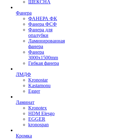
ШЕКСНА
Фанера
ФАНЕРА ФК
Фанера ФСФ
Фанера для
опалубки
Ламинированная
фанера
Фанера
3000х1500mm
Гибкая фанера
ЛМДФ
Kronostar
Kastamonu
Egger
Ламинат
Kronotex
HDM Elesgo
EGGER
kronospan
Кромка