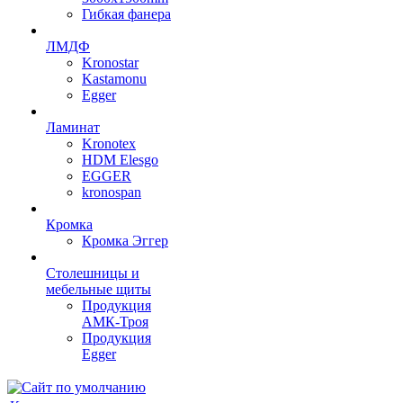
Гибкая фанера
ЛМДФ
Kronostar
Kastamonu
Egger
Ламинат
Kronotex
HDM Elesgo
EGGER
kronospan
Кромка
Кромка Эггер
Столешницы и
мебельные щиты
Продукция
АМК-Троя
Продукция
Egger