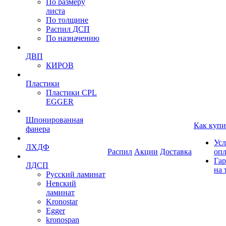
По размеру
листа
По толщине
Распил ДСП
По назначению
ДВП
КИРОВ
Пластики
Пластики CPL
EGGER
Шпонированная
Как купи
фанера
Усл
ЛХДФ
Распил
Акции
Доставка
оп
Гар
ЛДСП
на 
Русский ламинат
Невский
ламинат
Kronostar
Egger
kronospan