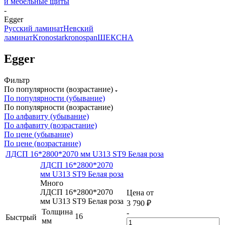
и мебельные щиты
-
Egger
Русский ламинат
Невский
ламинат
Kronostar
kronospan
ШЕКСНА
Egger
Фильтр
По популярности (возрастание)
По популярности (убывание)
По популярности (возрастание)
По алфавиту (убывание)
По алфавиту (возрастание)
По цене (убывание)
По цене (возрастание)
ЛДСП 16*2800*2070 мм U313 ST9 Белая роза
ЛДСП 16*2800*2070
мм U313 ST9 Белая роза
Много
ЛДСП 16*2800*2070
Цена от
мм U313 ST9 Белая роза
3 790
₽
Толщина
-
16
Быстрый
мм