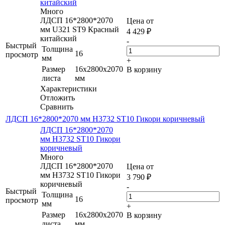
китайский
Много
ЛДСП 16*2800*2070
Цена от
мм U321 ST9 Красный
4 429
₽
китайский
-
Быстрый
Толщина
16
просмотр
мм
+
Размер
16x2800x2070
В корзину
листа
мм
Характеристики
Отложить
Сравнить
ЛДСП 16*2800*2070 мм H3732 ST10 Гикори коричневый
ЛДСП 16*2800*2070
мм H3732 ST10 Гикори
коричневый
Много
ЛДСП 16*2800*2070
Цена от
мм H3732 ST10 Гикори
3 790
₽
коричневый
-
Быстрый
Толщина
16
просмотр
мм
+
Размер
16x2800x2070
В корзину
листа
мм