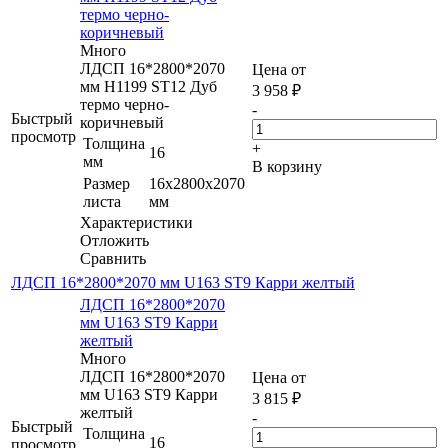
термо черно-
коричневый
Много
ЛДСП 16*2800*2070
Цена от
мм H1199 ST12 Дуб
3 958
₽
термо черно-
-
Быстрый
коричневый
просмотр
Толщина
+
16
мм
В корзину
Размер
16x2800x2070
листа
мм
Характеристики
Отложить
Сравнить
ЛДСП 16*2800*2070 мм U163 ST9 Карри желтый
ЛДСП 16*2800*2070
мм U163 ST9 Карри
желтый
Много
ЛДСП 16*2800*2070
Цена от
мм U163 ST9 Карри
3 815
₽
желтый
-
Быстрый
Толщина
16
просмотр