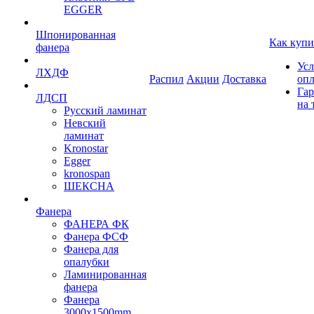
EGGER
Шпонированная
Как купи
фанера
Усл
ЛХДФ
Распил
Акции
Доставка
оп
Гар
ЛДСП
на 
Русский ламинат
Невский
ламинат
Kronostar
Egger
kronospan
ШЕКСНА
Фанера
ФАНЕРА ФК
Фанера ФСФ
Фанера для
опалубки
Ламинированная
фанера
Фанера
3000х1500mm