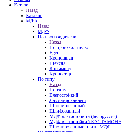
Каталог
Назад
Каталог
МДФ
Назад
МДФ
По производителю
Назад
По производителю
Egger
Кроношпан
Шексна
Кастамону
Кроностар
По типу
Назад
По типу
Влагостойкий
Ламинированный
Шпонированный
Шлифованный
МДФ влагостойкий (Белоруссия)
МДФ влагостойкий КАСТАМОНУ
Шпонированные плиты МДФ