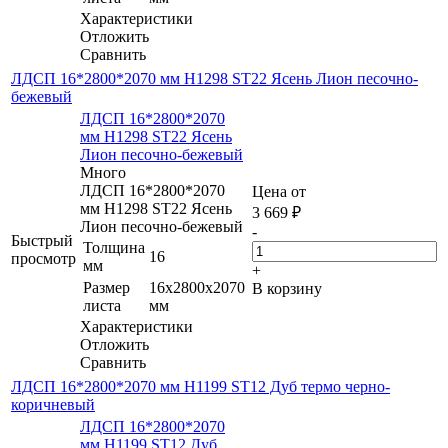
Характеристики
Отложить
Сравнить
ЛДСП 16*2800*2070 мм H1298 ST22 Ясень Лион песочно-
бежевый
ЛДСП 16*2800*2070
мм H1298 ST22 Ясень
Лион песочно-бежевый
Много
ЛДСП 16*2800*2070
Цена от
мм H1298 ST22 Ясень
3 669
₽
Лион песочно-бежевый
-
Быстрый
Толщина
16
просмотр
мм
+
Размер
16x2800x2070
В корзину
листа
мм
Характеристики
Отложить
Сравнить
ЛДСП 16*2800*2070 мм H1199 ST12 Дуб термо черно-
коричневый
ЛДСП 16*2800*2070
мм H1199 ST12 Дуб