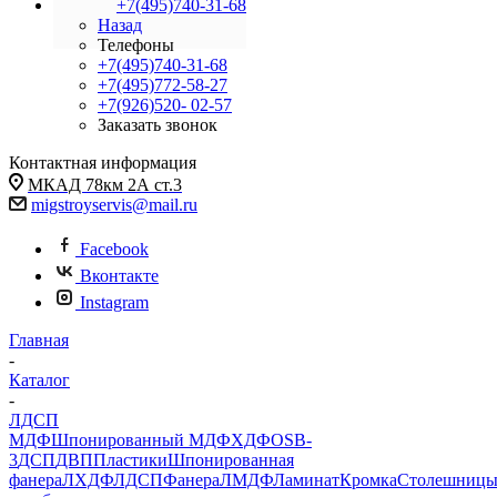
+7(495)740-31-68
Назад
Телефоны
+7(495)740-31-68
+7(495)772-58-27
+7(926)520- 02-57
Заказать звонок
Контактная информация
МКАД 78км 2А ст.3
migstroyservis@mail.ru
Facebook
Вконтакте
Instagram
Главная
-
Каталог
-
ЛДСП
МДФ
Шпонированный МДФ
ХДФ
OSB-
3
ДСП
ДВП
Пластики
Шпонированная
фанера
ЛХДФ
ЛДСП
Фанера
ЛМДФ
Ламинат
Кромка
Столешниц