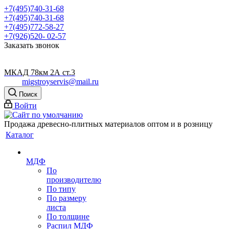
+7(495)740-31-68
+7(495)740-31-68
+7(495)772-58-27
+7(926)520- 02-57
Заказать звонок
МКАД 78км 2А ст.3
migstroyservis@mail.ru
Поиск
Войти
Продажа древесно-плитных материалов оптом и в розницу
Каталог
МДФ
По
производителю
По типу
По размеру
листа
По толщине
Распил МДФ