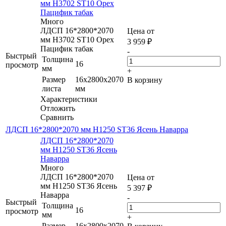
мм H3702 ST10 Орех
Пацифик табак
Много
ЛДСП 16*2800*2070
Цена от
мм H3702 ST10 Орех
3 959
₽
Пацифик табак
-
Быстрый
Толщина
16
просмотр
мм
+
Размер
16x2800x2070
В корзину
листа
мм
Характеристики
Отложить
Сравнить
ЛДСП 16*2800*2070 мм H1250 ST36 Ясень Наварра
ЛДСП 16*2800*2070
мм H1250 ST36 Ясень
Наварра
Много
ЛДСП 16*2800*2070
Цена от
мм H1250 ST36 Ясень
5 397
₽
Наварра
-
Быстрый
Толщина
16
просмотр
мм
+
Размер
16x2800x2070