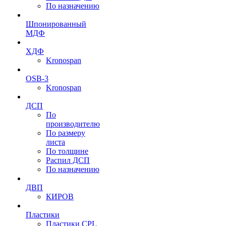
По назначению
Шпонированный
МДФ
ХДФ
Kronospan
OSB-3
Kronospan
ДСП
По
производителю
По размеру
листа
По толщине
Распил ДСП
По назначению
ДВП
КИРОВ
Пластики
Пластики CPL