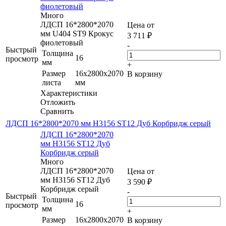
фиолетовый
Много
ЛДСП 16*2800*2070
Цена от
мм U404 ST9 Крокус
3 711
₽
фиолетовый
-
Быстрый
Толщина
16
просмотр
мм
+
Размер
16x2800x2070
В корзину
листа
мм
Характеристики
Отложить
Сравнить
ЛДСП 16*2800*2070 мм H3156 ST12 Дуб Корбридж серый
ЛДСП 16*2800*2070
мм H3156 ST12 Дуб
Корбридж серый
Много
ЛДСП 16*2800*2070
Цена от
мм H3156 ST12 Дуб
3 590
₽
Корбридж серый
-
Быстрый
Толщина
16
просмотр
мм
+
Размер
16x2800x2070
В корзину