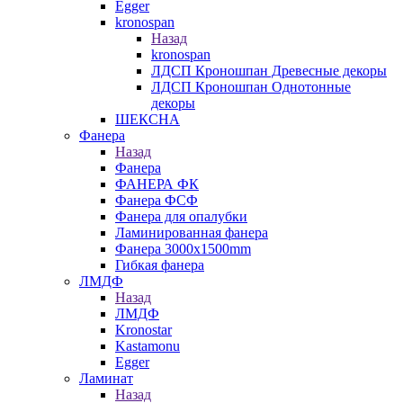
Egger
kronospan
Назад
kronospan
ЛДСП Кроношпан Древесные декоры
ЛДСП Кроношпан Однотонные
декоры
ШЕКСНА
Фанера
Назад
Фанера
ФАНЕРА ФК
Фанера ФСФ
Фанера для опалубки
Ламинированная фанера
Фанера 3000х1500mm
Гибкая фанера
ЛМДФ
Назад
ЛМДФ
Kronostar
Kastamonu
Egger
Ламинат
Назад