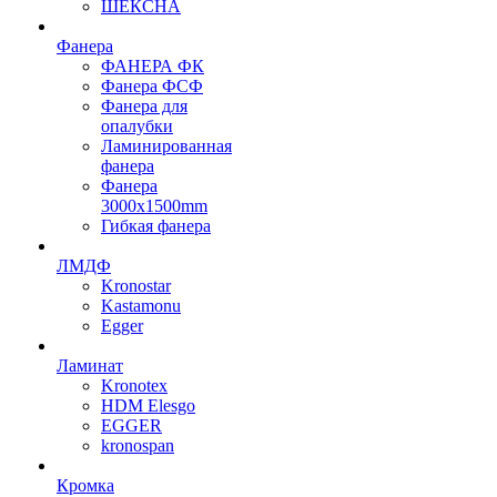
ШЕКСНА
Фанера
ФАНЕРА ФК
Фанера ФСФ
Фанера для
опалубки
Ламинированная
фанера
Фанера
3000х1500mm
Гибкая фанера
ЛМДФ
Kronostar
Kastamonu
Egger
Ламинат
Kronotex
HDM Elesgo
EGGER
kronospan
Кромка