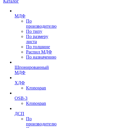
Каталог
МДФ
По
производителю
По типу
По размеру
листа
По толщине
Распил МДФ
По назначению
Шпонированный
МДФ
ХДФ
Kronospan
OSB-3
Kronospan
ДСП
По
производителю