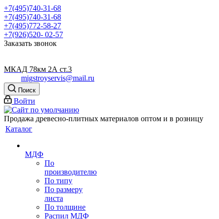
+7(495)740-31-68
+7(495)740-31-68
+7(495)772-58-27
+7(926)520- 02-57
Заказать звонок
МКАД 78км 2А ст.3
migstroyservis@mail.ru
Поиск
Войти
Продажа древесно-плитных материалов оптом и в розницу
Каталог
МДФ
По
производителю
По типу
По размеру
листа
По толщине
Распил МДФ