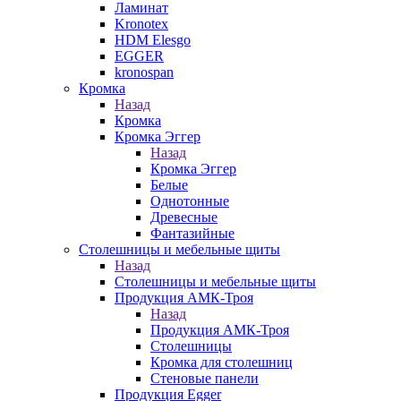
Ламинат
Kronotex
HDM Elesgo
EGGER
kronospan
Кромка
Назад
Кромка
Кромка Эггер
Назад
Кромка Эггер
Белые
Однотонные
Древесные
Фантазийные
Столешницы и мебельные щиты
Назад
Столешницы и мебельные щиты
Продукция АМК-Троя
Назад
Продукция АМК-Троя
Столешницы
Кромка для столешниц
Стеновые панели
Продукция Egger