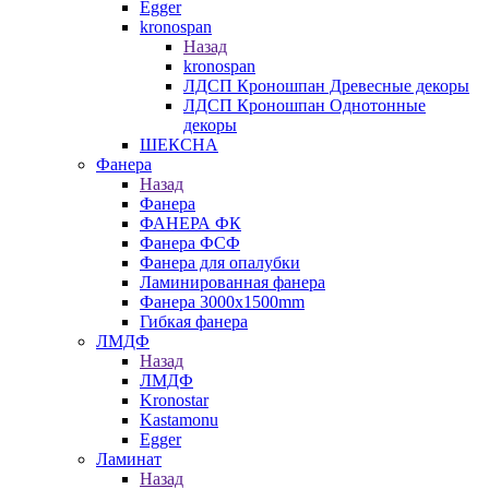
Egger
kronospan
Назад
kronospan
ЛДСП Кроношпан Древесные декоры
ЛДСП Кроношпан Однотонные
декоры
ШЕКСНА
Фанера
Назад
Фанера
ФАНЕРА ФК
Фанера ФСФ
Фанера для опалубки
Ламинированная фанера
Фанера 3000х1500mm
Гибкая фанера
ЛМДФ
Назад
ЛМДФ
Kronostar
Kastamonu
Egger
Ламинат
Назад