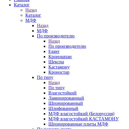
Каталог
Назад
Каталог
МДФ
Назад
МДФ
По производителю
Назад
По производителю
Egger
Кроношпан
Шексна
Кастамону
Кроностар
По типу
Назад
По типу
Влагостойкий
Ламинированный
Шпонированный
Шлифованный
МДФ влагостойкий (Белоруссия)
МДФ влагостойкий КАСТАМОНУ
Шпонированные плиты МДФ