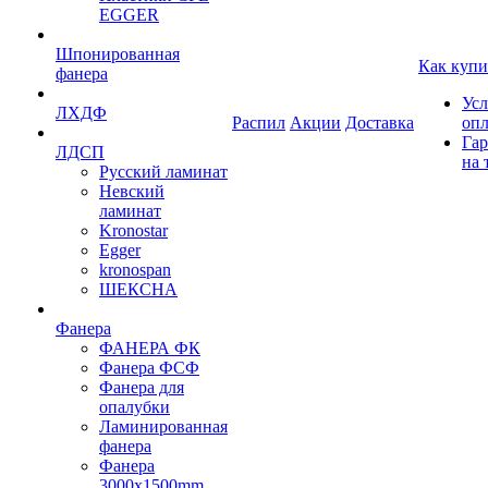
EGGER
Шпонированная
Как купи
фанера
Усл
ЛХДФ
Распил
Акции
Доставка
оп
Гар
ЛДСП
на 
Русский ламинат
Невский
ламинат
Kronostar
Egger
kronospan
ШЕКСНА
Фанера
ФАНЕРА ФК
Фанера ФСФ
Фанера для
опалубки
Ламинированная
фанера
Фанера
3000х1500mm