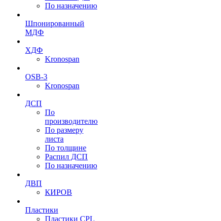
По назначению
Шпонированный
МДФ
ХДФ
Kronospan
OSB-3
Kronospan
ДСП
По
производителю
По размеру
листа
По толщине
Распил ДСП
По назначению
ДВП
КИРОВ
Пластики
Пластики CPL