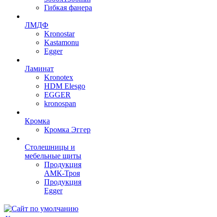
Гибкая фанера
ЛМДФ
Kronostar
Kastamonu
Egger
Ламинат
Kronotex
HDM Elesgo
EGGER
kronospan
Кромка
Кромка Эггер
Столешницы и
мебельные щиты
Продукция
АМК-Троя
Продукция
Egger