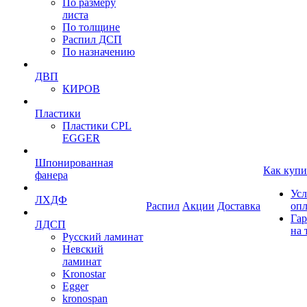
По размеру
листа
По толщине
Распил ДСП
По назначению
ДВП
КИРОВ
Пластики
Пластики CPL
EGGER
Шпонированная
Как купи
фанера
Усл
ЛХДФ
Распил
Акции
Доставка
оп
Гар
ЛДСП
на 
Русский ламинат
Невский
ламинат
Kronostar
Egger
kronospan